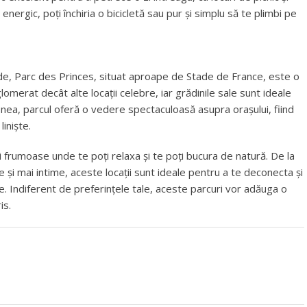
energic, poți închiria o bicicletă sau pur și simplu să te plimbi pe
erde, Parc des Princes, situat aproape de Stade de France, este o
omerat decât alte locații celebre, iar grădinile sale sunt ideale
enea, parcul oferă o vedere spectaculoasă asupra orașului, fiind
iniște.
i frumoase unde te poți relaxa și te poți bucura de natură. De la
ce și mai intime, aceste locații sunt ideale pentru a te deconecta și
e. Indiferent de preferințele tale, aceste parcuri vor adăuga o
is.