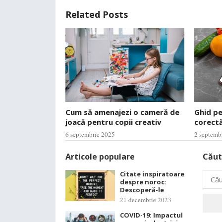
Related Posts
Cum să amenajezi o cameră de
Ghid p
joacă pentru copii creativ
corectă
6 septembrie 2025
2 septemb
Articole populare
Căut
Citate inspiratoare
Caută
despre noroc:
după:
Descoperă-le
21 decembrie 2023
COVID-19: Impactul