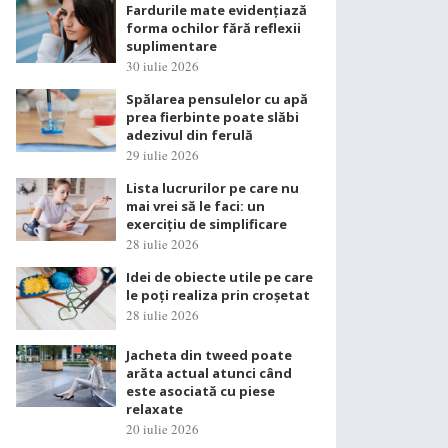
Fardurile mate evidențiază
forma ochilor fără reflexii
suplimentare
30 iulie 2026
Spălarea pensulelor cu apă
prea fierbinte poate slăbi
adezivul din ferulă
29 iulie 2026
Lista lucrurilor pe care nu
mai vrei să le faci: un
exercițiu de simplificare
28 iulie 2026
Idei de obiecte utile pe care
le poți realiza prin croșetat
28 iulie 2026
Jacheta din tweed poate
arăta actual atunci când
este asociată cu piese
relaxate
20 iulie 2026