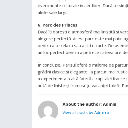
evenimente culturale în aer liber. Dacă te simți 
aleile sale largi.
6. Parc des Princes
Dacă îți dorești o atmosferă mai liniștită și v
alegere perfectă. Acest parc este mai puțin agl
pentru a te relaxa sau a citi o carte. De asem
un loc perfect pentru a petrece câteva ore de l
În concluzie, Parisul oferă o mulțime de parcur
grădini clasice și elegante, la parcuri mai rusti
a experimenta o altă fațetă a capitalei francez
notă de liniște și frumusețe vacanței tale în Par
About the author:
Admin
View all posts by Admin »