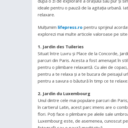
după o zi de explorare a orașului sau pur și simp
ideale pentru o pauză de la agitația urbană. I
relaxare.
Mulțumim
lifepress.ro
pentru sprijinul acorda
explorezi mai multe articole valoroase pe site-
1. Jardin des Tuileries
Situat între Luvru și Place de la Concorde, Jar
parcuri din Paris. Acesta a fost amenajat în sti
pentru o plimbare relaxantă. Cu alei de copaci, 
pentru a te relaxa și a te bucura de peisajul u
pentru a savura o băutură în timp ce te relaxez
2. Jardin du Luxembourg
Unul dintre cele mai populare parcuri din Paris
în cartierul Latin, acest parc imens are o comb
flori. Poți face o plimbare pe aleile sale umbroa
Luxembourg este, de asemenea, cunoscut pentr
fotografii sau o pauză meditativă.