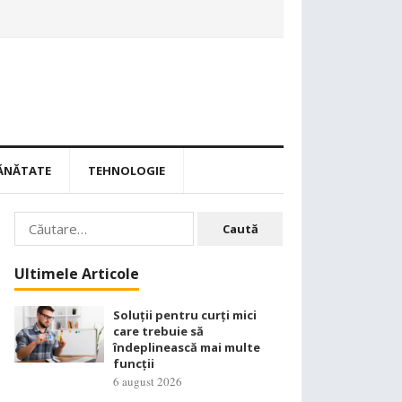
ĂNĂTATE
TEHNOLOGIE
Caută
după:
Ultimele Articole
Soluții pentru curți mici
care trebuie să
îndeplinească mai multe
funcții
6 august 2026