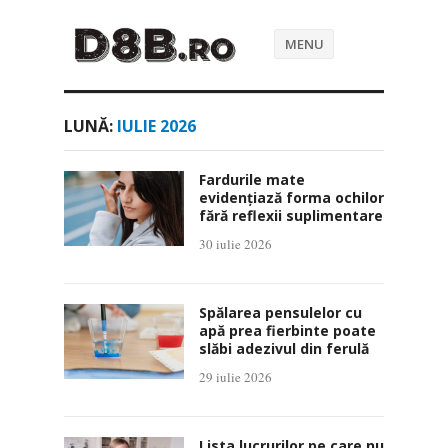
MENU
LUNĂ:
IULIE 2026
Fardurile mate
evidențiază forma ochilor
fără reflexii suplimentare
30 iulie 2026
Spălarea pensulelor cu
apă prea fierbinte poate
slăbi adezivul din ferulă
29 iulie 2026
Lista lucrurilor pe care nu