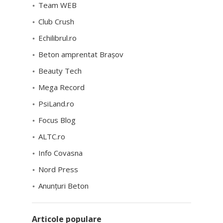
Team WEB
Club Crush
Echilibrul.ro
Beton amprentat Brașov
Beauty Tech
Mega Record
PsiLand.ro
Focus Blog
ALTC.ro
Info Covasna
Nord Press
Anunțuri Beton
Articole populare