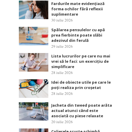
Fardurile mate evidențiază
forma ochilor fără reflexii
suplimentare
30 iulie 2026
Spălarea pensulelor cu apă
prea fierbinte poate slăbi
adezivul din ferulă
29 iulie 2026
Lista lucrurilor pe care nu mai
vrei să le faci: un exercițiu de
simplificare
28 iulie 2026
Idei de obiecte utile pe care le
poți realiza prin croșetat
28 iulie 2026
Jacheta din tweed poate arăta
actual atunci când este
asociată cu piese relaxate
20 iulie 2026
Colierele scurte schimbă