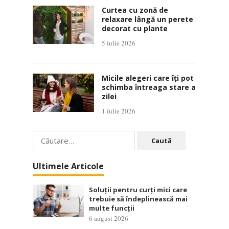
Curtea cu zonă de
relaxare lângă un perete
decorat cu plante
5 iulie 2026
Micile alegeri care îți pot
schimba întreaga stare a
zilei
1 iulie 2026
Caută
după:
Ultimele Articole
Soluții pentru curți mici care
trebuie să îndeplinească mai
multe funcții
6 august 2026