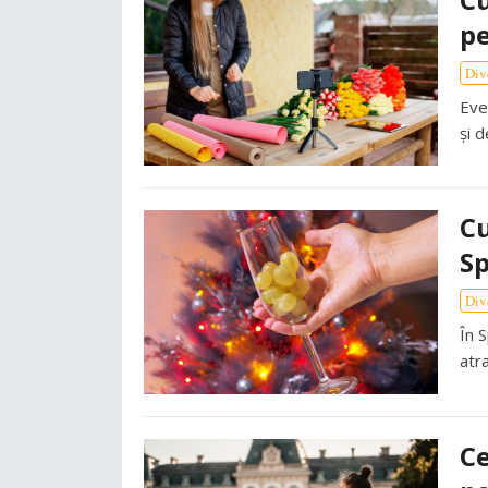
pe
Div
Eve
și 
Cu
Sp
Div
În 
atra
Ce