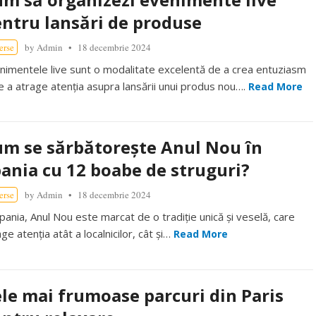
ntru lansări de produse
erse
by
Admin
18 decembrie 2024
nimentele live sunt o modalitate excelentă de a crea entuziasm
de a atrage atenția asupra lansării unui produs nou….
Read More
m se sărbătorește Anul Nou în
ania cu 12 boabe de struguri?
erse
by
Admin
18 decembrie 2024
Spania, Anul Nou este marcat de o tradiție unică și veselă, care
ge atenția atât a localnicilor, cât și…
Read More
le mai frumoase parcuri din Paris