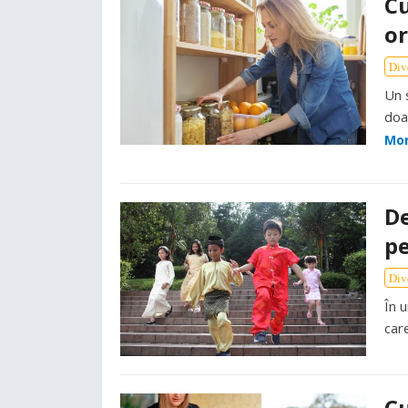
Cu
or
Div
Un 
doa
Mo
De
pe
Div
În u
care
Cu