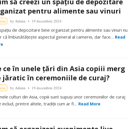
m să creezi un spațiu de depozitare
ganizat pentru alimente sau vinuri
erse
by
Admin
19 decembrie 2024
spațiu de depozitare bine organizat pentru alimente sau vinuri nu
r că îmbunătățește aspectul general al camerei, dar face…
Read
re
 ce în unele țări din Asia copiii merg
 jăratic în ceremoniile de curaj?
erse
by
Admin
19 decembrie 2024
nele culturi din Asia, copiii sunt supuși unor ceremoniilor de curaj
 includ, printre altele, tradiții cum ar fi…
Read More
m să organizezi evenimente live