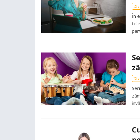
Div
În e
tel
par
Se
zâ
Div
Ser
zâm
înv
C
pe