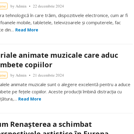
erse
by
Admin
22 decembrie 2024
ra tehnologică în care trăim, dispozitivele electronice, cum ar fi
efoanele mobile, tabletele, televizoarele și computerele, fac
te din…
Read More
riale animate muzicale care aduc
mbete copiilor
erse
by
Admin
21 decembrie 2024
ialele animate muzicale sunt o alegere excelentă pentru a aduce
bete pe fețele copiilor. Aceste producții îmbină distracția cu
ățătura,…
Read More
um Renașterea a schimbat
rspectivele artistice în Europa