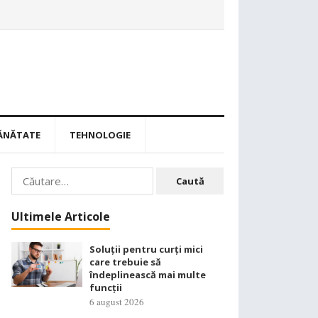
ĂNĂTATE
TEHNOLOGIE
Caută
după:
Ultimele Articole
Soluții pentru curți mici
care trebuie să
îndeplinească mai multe
funcții
6 august 2026