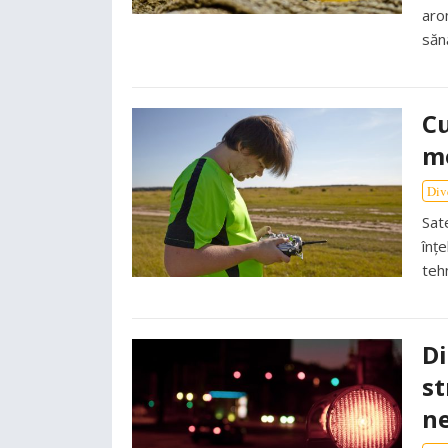
aro
săn
Cu
m
Div
Sat
înț
teh
Di
st
n