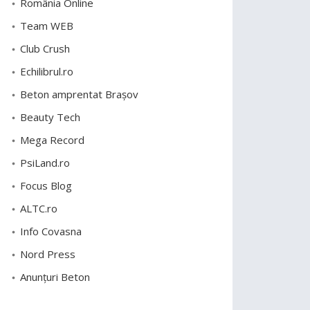
România Online
Team WEB
Club Crush
Echilibrul.ro
Beton amprentat Brașov
Beauty Tech
Mega Record
PsiLand.ro
Focus Blog
ALTC.ro
Info Covasna
Nord Press
Anunțuri Beton