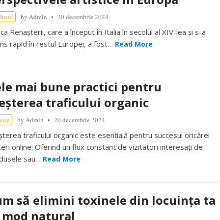
ătorii
by
Admin
20 decembrie 2024
a Renașterii, care a început în Italia în secolul al XIV-lea și s-a
ins rapid în restul Europei, a fost…
Read More
le mai bune practici pentru
eșterea traficului organic
erse
by
Admin
20 decembrie 2024
șterea traficului organic este esențială pentru succesul oricărei
eri online. Oferind un flux constant de vizitatori interesați de
dusele sau…
Read More
m să elimini toxinele din locuința ta
 mod natural