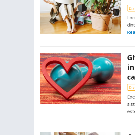
Div
Loc
din
Rea
Gh
in
ca
Div
Exe
sist
est