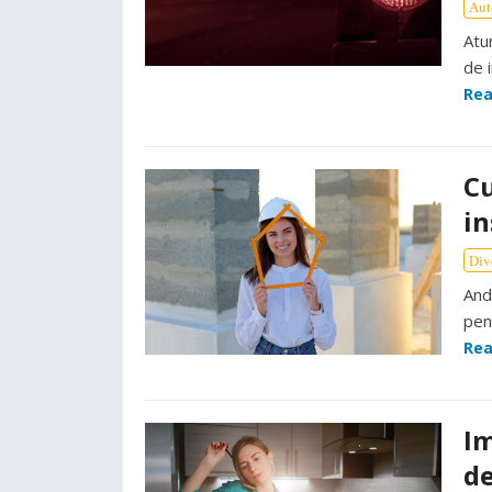
Aut
Atu
de 
Rea
Cu
in
Div
And
pent
Rea
Im
d