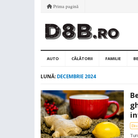
Prima pagină
AUTO
CĂLĂTORII
FAMILIE
B
LUNĂ:
DECEMBRIE 2024
Be
gh
in
Div
Tur