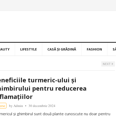
EAUTY
LIFESTYLE
CASĂ ȘI GRĂDINĂ
FASHION
S
NEXT
neficiile turmeric-ului și
imbirului pentru reducerea
flamațiilor
erse
by
Admin
30 decembrie 2024
mericul și ghimbirul sunt două plante cunoscute nu doar pentru