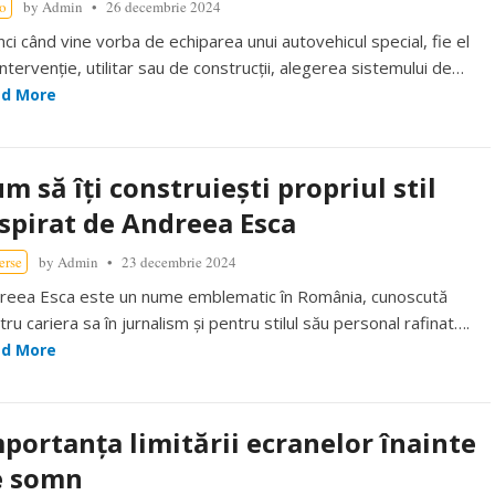
o
by
Admin
26 decembrie 2024
nci când vine vorba de echiparea unui autovehicul special, fie el
intervenție, utilitar sau de construcții, alegerea sistemului de…
d More
m să îți construiești propriul stil
spirat de Andreea Esca
erse
by
Admin
23 decembrie 2024
reea Esca este un nume emblematic în România, cunoscută
ru cariera sa în jurnalism și pentru stilul său personal rafinat….
d More
portanța limitării ecranelor înainte
e somn