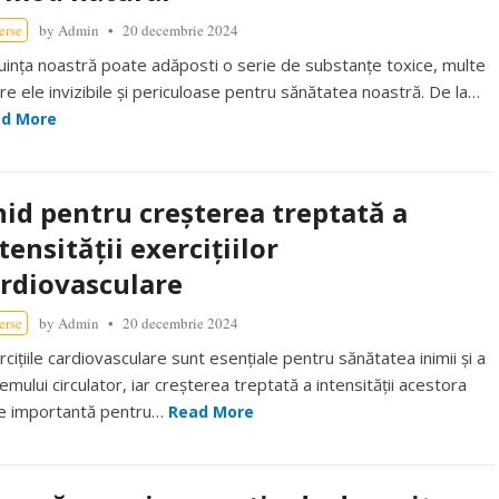
erse
by
Admin
20 decembrie 2024
uința noastră poate adăposti o serie de substanțe toxice, multe
tre ele invizibile și periculoase pentru sănătatea noastră. De la…
d More
id pentru creșterea treptată a
tensității exercițiilor
rdiovasculare
erse
by
Admin
20 decembrie 2024
rcițiile cardiovasculare sunt esențiale pentru sănătatea inimii și a
emului circulator, iar creșterea treptată a intensității acestora
e importantă pentru…
Read More