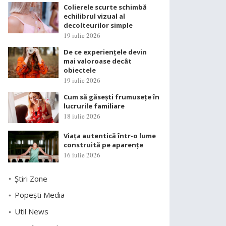
Colierele scurte schimbă
echilibrul vizual al
decolteurilor simple
19 iulie 2026
De ce experiențele devin
mai valoroase decât
obiectele
19 iulie 2026
Cum să găsești frumusețe în
lucrurile familiare
18 iulie 2026
Viața autentică într-o lume
construită pe aparențe
16 iulie 2026
Știri Zone
Popești Media
Util News