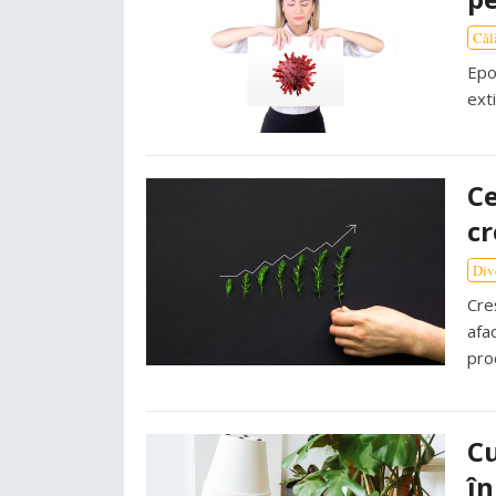
Căl
Epoc
ext
Ce
cr
Div
Cre
afac
pro
Cu
în