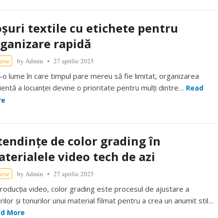
șuri textile cu etichete pentru
ganizare rapidă
erse
by
Admin
27 aprilie 2025
r-o lume în care timpul pare mereu să fie limitat, organizarea
cientă a locuinței devine o prioritate pentru mulți dintre…
Read
re
tendințe de color grading în
terialele video tech de azi
erse
by
Admin
27 aprilie 2025
producția video, color grading este procesul de ajustare a
rilor și tonurilor unui material filmat pentru a crea un anumit stil…
d More