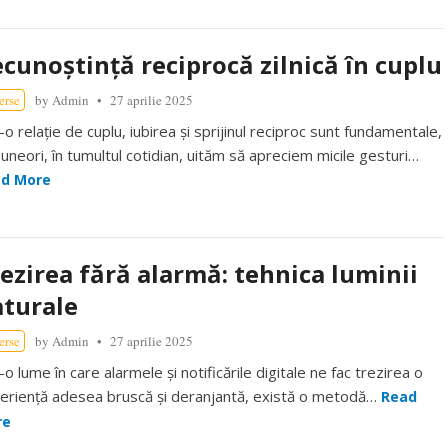
cunoștință reciprocă zilnică în cuplu
erse
by
Admin
27 aprilie 2025
-o relație de cuplu, iubirea și sprijinul reciproc sunt fundamentale,
 uneori, în tumultul cotidian, uităm să apreciem micile gesturi…
d More
ezirea fără alarmă: tehnica luminii
turale
erse
by
Admin
27 aprilie 2025
-o lume în care alarmele și notificările digitale ne fac trezirea o
eriență adesea bruscă și deranjantă, există o metodă…
Read
re