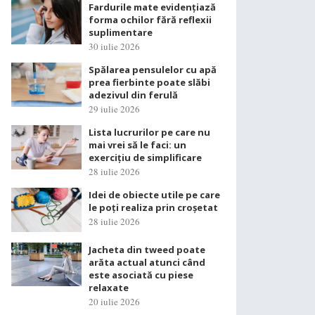
Fardurile mate evidențiază
forma ochilor fără reflexii
suplimentare
30 iulie 2026
Spălarea pensulelor cu apă
prea fierbinte poate slăbi
adezivul din ferulă
29 iulie 2026
Lista lucrurilor pe care nu
mai vrei să le faci: un
exercițiu de simplificare
28 iulie 2026
Idei de obiecte utile pe care
le poți realiza prin croșetat
28 iulie 2026
Jacheta din tweed poate
arăta actual atunci când
este asociată cu piese
relaxate
20 iulie 2026