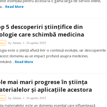
enit esențială pentru accesul la o gamă largă de servicii online,
la…
Read More
p 5 descoperiri științifice din
ologie care schimbă medicina
erse
by
Admin
24 aprilie 2025
ogia este o știință aflată într-o continuă evoluție, iar descoperirile
 acest domeniu au un impact profund asupra medicinei,
himbând…
Read More
le mai mari progrese în știința
terialelor și aplicațiile acestora
erse
by
Admin
24 aprilie 2025
ința materialelor este un domeniu esențial care influențează