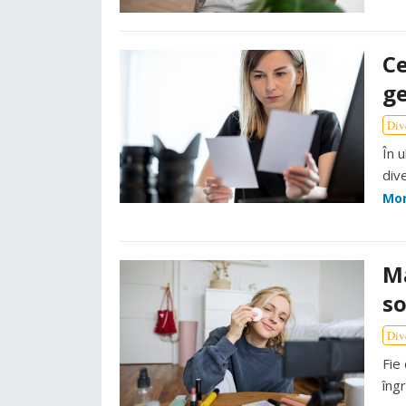
Ce
ge
Div
În 
div
Mo
Ma
s
Div
Fie
îngr