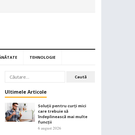
ĂNĂTATE
TEHNOLOGIE
Caută
după:
Ultimele Articole
Soluții pentru curți mici
care trebuie să
îndeplinească mai multe
funcții
6 august 2026