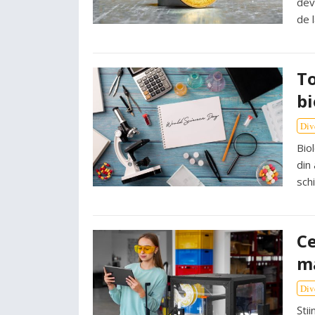
dev
de 
To
bi
Div
Biol
din
sc
Ce
ma
Div
Ști