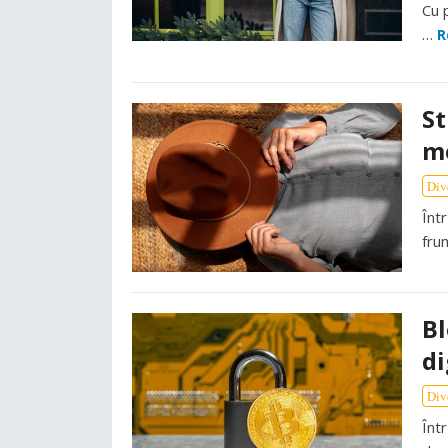
Cu p
…
R
St
mo
Div
Într
fru
Bl
di
Div
Într