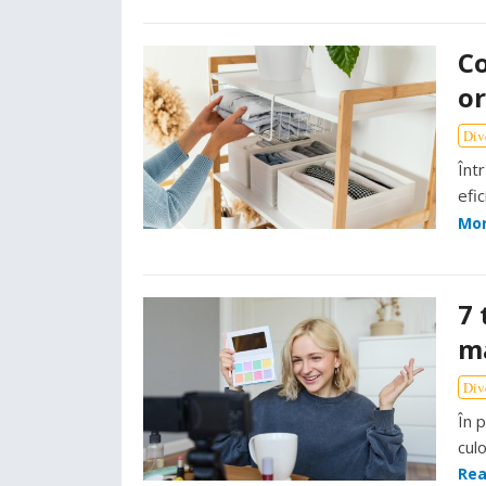
Co
or
Div
Înt
efi
Mo
7 
ma
Div
În 
culo
Rea