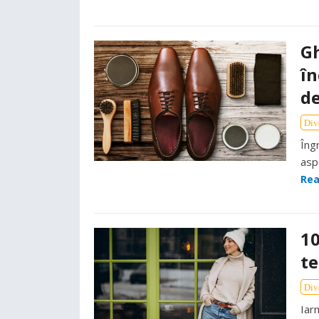
Gh
în
de
Div
Îngr
asp
Rea
10
te
Div
Iar