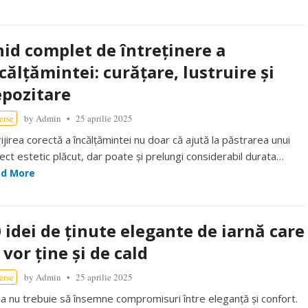
id complet de întreținere a
călțămintei: curățare, lustruire și
pozitare
erse
by
Admin
25 aprilie 2025
ijirea corectă a încălțămintei nu doar că ajută la păstrarea unui
ect estetic plăcut, dar poate și prelungi considerabil durata…
d More
 idei de ținute elegante de iarnă care
 vor ține și de cald
erse
by
Admin
25 aprilie 2025
na nu trebuie să însemne compromisuri între eleganță și confort.