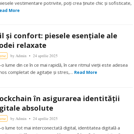
iesele vestimentare potrivite, poți crea ținute chic și sofisticate,
ead More
il și confort: piesele esențiale ale
dei relaxate
erse
by
Admin
24 aprilie 2025
-o lume din ce în ce mai rapidă, în care ritmul vieții este adesea
mos completat de agitație și stres,…
Read More
ockchain în asigurarea identității
gitale absolute
erse
by
Admin
24 aprilie 2025
-o lume tot mai interconectată digital, identitatea digitală a