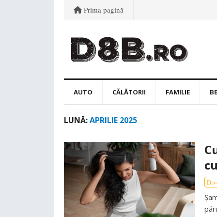
Prima pagină
AUTO
CĂLĂTORII
FAMILIE
B
LUNĂ:
APRILIE 2025
Cu
cu
Div
Șam
păr