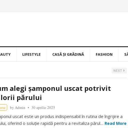
EAUTY
LIFESTYLE
CASĂ ȘI GRĂDINĂ
FASHION
S
NEXT
m alegi șamponul uscat potrivit
lorii părului
erse
by
Admin
30 aprilie 2025
ponul uscat este un produs indispensabil în rutina de îngrijire a
ului, oferind o soluție rapidă pentru a revitaliza părul…
Read More