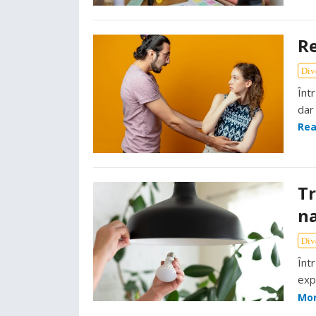
Re
Div
Într
dar
Rea
Tr
na
Div
Într
exp
Mo