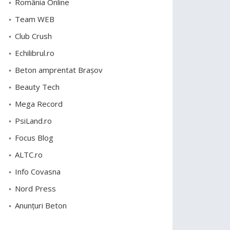
România Online
Team WEB
Club Crush
Echilibrul.ro
Beton amprentat Brașov
Beauty Tech
Mega Record
PsiLand.ro
Focus Blog
ALTC.ro
Info Covasna
Nord Press
Anunțuri Beton