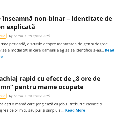
 înseamnă non-binar – identitate de
n explicată
erse
by
Admin
29 aprilie 2025
ultima perioadă, discuțiile despre identitatea de gen și despre
ersele modalități în care oamenii aleg să se identifice s-au…
Read
re
chiaj rapid cu efect de „8 ore de
omn” pentru mame ocupate
erse
by
Admin
28 aprilie 2025
 că ești o mamă care jonglează cu jobul, treburile casnice și
ijirea celor mici, sau pur și simplu ai…
Read More