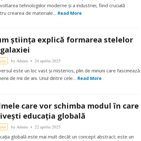
voltarea tehnologiilor moderne și a industriei, fiind crucială
tru crearea de materiale…
Read More
m știința explică formarea stelelor
 galaxiei
erse
by
Admin
24 aprilie 2025
versul este un loc vast și misterios, plin de minuni care fascinează
enii de mii de ani. Unul dintre cele…
Read More
lmele care vor schimba modul în care
ivești educația globală
erse
by
Admin
22 aprilie 2025
cația globală este mai mult decât un concept abstract; este un