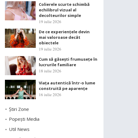
Colierele scurte schimbă
echilibrul vizual al
decolteurilor simple
19 iulie 2026
De ce experiențele devin
mai valoroase decât
obiectele
19 iulie 2026
Cum să găsești frumusețe în
lucrurile familiare
18 iulie 2026
Viața autentică într-o lume
construită pe aparențe
16 iulie 2026
Știri Zone
Popești Media
Util News