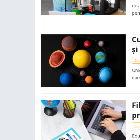
dez
pen
Cu
și
Div
Uni
oam
Fi
pr
Div
Edu