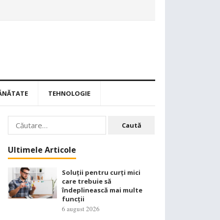
ĂNĂTATE
TEHNOLOGIE
Caută
după:
Ultimele Articole
Soluții pentru curți mici
care trebuie să
îndeplinească mai multe
funcții
6 august 2026