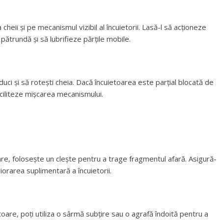
 cheii și pe mecanismul vizibil al încuietorii. Lasă-l să acționeze
ătrundă și să lubrifieze părțile mobile.
oduci și să rotești cheia. Dacă încuietoarea este parțial blocată de
aciliteze mișcarea mecanismului.
oare, folosește un clește pentru a trage fragmentul afară. Asigură-
riorarea suplimentară a încuietorii.
oare, poți utiliza o sârmă subțire sau o agrafă îndoită pentru a