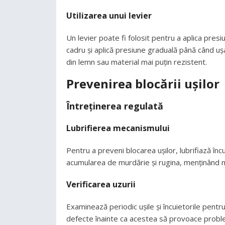
Utilizarea unui levier
Un levier poate fi folosit pentru a aplica presiu
cadru și aplică presiune graduală până când u
din lemn sau material mai puțin rezistent.
Prevenirea blocării ușilor
Întreținerea regulată
Lubrifierea mecanismului
Pentru a preveni blocarea ușilor, lubrifiază înc
acumularea de murdărie și rugina, menținând 
Verificarea uzurii
Examinează periodic ușile și încuietorile pen
defecte înainte ca acestea să provoace probl