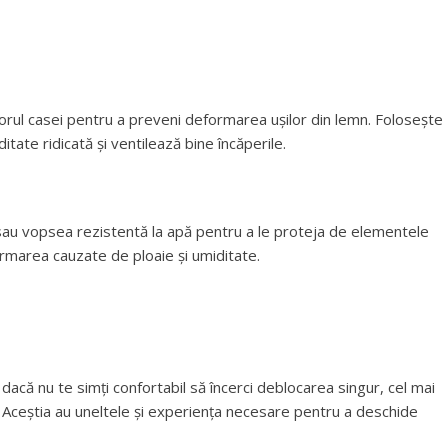
iorul casei pentru a preveni deformarea ușilor din lemn. Folosește
tate ridicată și ventilează bine încăperile.
c sau vopsea rezistentă la apă pentru a le proteja de elementele
ormarea cauzate de ploaie și umiditate.
că nu te simți confortabil să încerci deblocarea singur, cel mai
t. Aceștia au uneltele și experiența necesare pentru a deschide