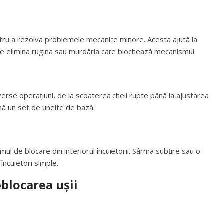
ntru a rezolva problemele mecanice minore. Acesta ajută la
poate elimina rugina sau murdăria care blochează mecanismul.
iverse operațiuni, de la scoaterea cheii rupte până la ajustarea
nă un set de unelte de bază.
ul de blocare din interiorul încuietorii. Sârma subțire sau o
 încuietori simple.
blocarea ușii