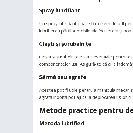
Spray lubrifiant
Un spray lubrifiant poate fi extrem de util pe
lubrifierea părților mobile ale încuietorii și 
Clești și șurubelnițe
Cleștii și șurubelnițele sunt esențiale pentru d
componentelor ușii. Asigură-te că ai la îndemâ
Sârmă sau agrafe
Acestea pot fi utile pentru a manipula mecanism
agrafă îndoită pot ajuta la deblocarea ușilor cu
Metode practice pentru de
Metoda lubrifierii