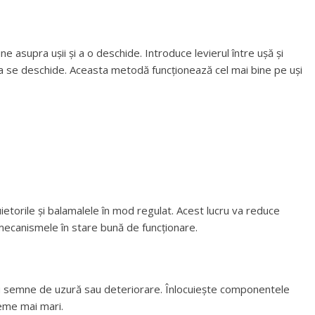
ne asupra ușii și a o deschide. Introduce levierul între ușă și
șa se deschide. Aceasta metodă funcționează cel mai bine pe uși
uietorile și balamalele în mod regulat. Acest lucru va reduce
mecanismele în stare bună de funcționare.
tru semne de uzură sau deteriorare. Înlocuiește componentele
eme mai mari.