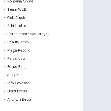
România Online
Team WEB
Club Crush
Echilibrul.ro
Beton amprentat Brașov
Beauty Tech
Mega Record
PsiLand.ro
Focus Blog
ALTC.ro
Info Covasna
Nord Press
Anunțuri Beton