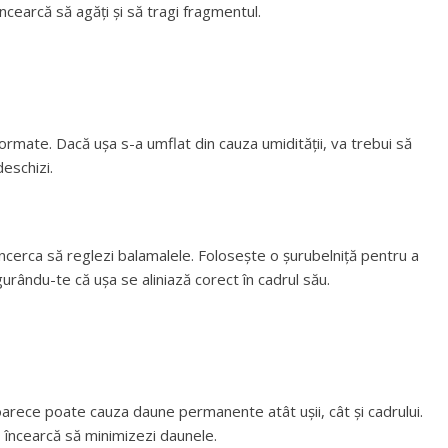
ncearcă să agăți și să tragi fragmentul.
rmate. Dacă ușa s-a umflat din cauza umidității, va trebui să
eschizi.
încerca să reglezi balamalele. Folosește o șurubelniță pentru a
gurându-te că ușa se aliniază corect în cadrul său.
deoarece poate cauza daune permanente atât ușii, cât și cadrului.
 încearcă să minimizezi daunele.