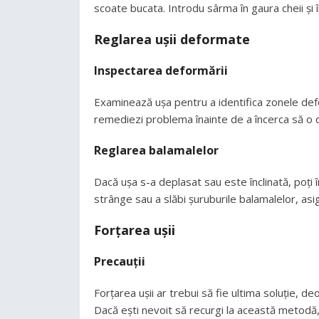
scoate bucata. Introdu sârma în gaura cheii și î
Reglarea ușii deformate
Inspectarea deformării
Examinează ușa pentru a identifica zonele defo
remediezi problema înainte de a încerca să o d
Reglarea balamalelor
Dacă ușa s-a deplasat sau este înclinată, poți 
strânge sau a slăbi șuruburile balamalelor, asi
Forțarea ușii
Precauții
Forțarea ușii ar trebui să fie ultima soluție, 
Dacă ești nevoit să recurgi la această metodă,