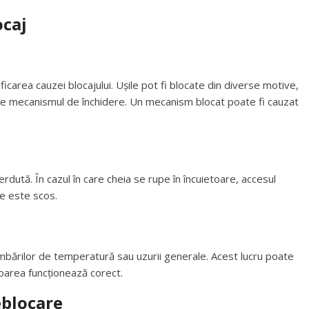
ocaj
icarea cauzei blocajului. Ușile pot fi blocate din diverse motive,
de mecanismul de închidere. Un mecanism blocat poate fi cauzat
rdută. În cazul în care cheia se rupe în încuietoare, accesul
e este scos.
imbărilor de temperatură sau uzurii generale. Acest lucru poate
etoarea funcționează corect.
eblocare