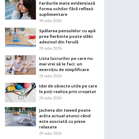
Fardurile mate evidențiază
forma ochilor fără reflexii
suplimentare
30 iulie 2026
Spălarea pensulelor cu apă
prea fierbinte poate slăbi
adezivul din ferulă
29 iulie 2026
Lista lucrurilor pe care nu
mai vrei să le faci: un
exercițiu de simplificare
28 iulie 2026
Idei de obiecte utile pe care
le poți realiza prin croșetat
28 iulie 2026
Jacheta din tweed poate
arăta actual atunci când
este asociată cu piese
relaxate
20 iulie 2026