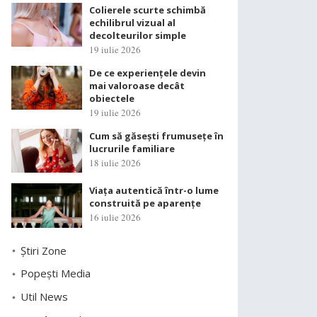
Colierele scurte schimbă
echilibrul vizual al
decolteurilor simple
19 iulie 2026
De ce experiențele devin
mai valoroase decât
obiectele
19 iulie 2026
Cum să găsești frumusețe în
lucrurile familiare
18 iulie 2026
Viața autentică într-o lume
construită pe aparențe
16 iulie 2026
Știri Zone
Popești Media
Util News