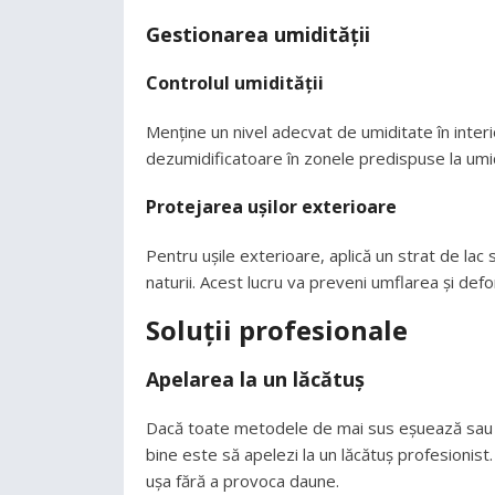
Gestionarea umidității
Controlul umidității
Menține un nivel adecvat de umiditate în inter
dezumidificatoare în zonele predispuse la umidi
Protejarea ușilor exterioare
Pentru ușile exterioare, aplică un strat de la
naturii. Acest lucru va preveni umflarea și def
Soluții profesionale
Apelarea la un lăcătuș
Dacă toate metodele de mai sus eșuează sau da
bine este să apelezi la un lăcătuș profesionis
ușa fără a provoca daune.