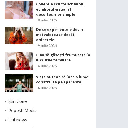
Colierele scurte schimbă
echilibrul vizual al
decolteurilor simple
19 iulie 2026
De ce experiențele devin
mai valoroase decât
obiectele
19 iulie 2026
Cum să găsești frumusețe în
lucrurile familiare
18 iulie 2026
Viața autentică într-o lume
construită pe aparențe
16 iulie 2026
Știri Zone
Popești Media
Util News