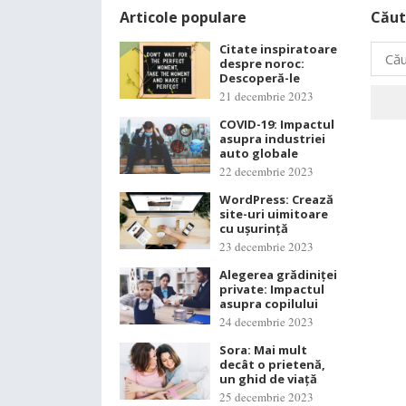
Articole populare
Căut
Citate inspiratoare
Caută
despre noroc:
după:
Descoperă-le
21 decembrie 2023
COVID-19: Impactul
asupra industriei
auto globale
22 decembrie 2023
WordPress: Crează
site-uri uimitoare
cu ușurință
23 decembrie 2023
Alegerea grădiniței
private: Impactul
asupra copilului
24 decembrie 2023
Sora: Mai mult
decât o prietenă,
un ghid de viață
25 decembrie 2023