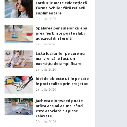
Fardurile mate evidențiază
forma ochilor fără reflexii
suplimentare
30 iulie 2026
Spălarea pensulelor cu apă
prea fierbinte poate slăbi
adezivul din ferulă
29 iulie 2026
Lista lucrurilor pe care nu
mai vrei să le faci: un
exercițiu de simplificare
28 iulie 2026
Idei de obiecte utile pe care
le poți realiza prin croșetat
28 iulie 2026
Jacheta din tweed poate
arăta actual atunci când
este asociată cu piese
relaxate
20 iulie 2026