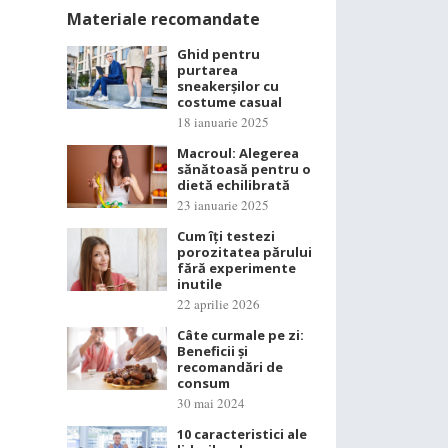
Materiale recomandate
Ghid pentru
purtarea
sneakerșilor cu
costume casual
18 ianuarie 2025
Macroul: Alegerea
sănătoasă pentru o
dietă echilibrată
23 ianuarie 2025
Cum îți testezi
porozitatea părului
fără experimente
inutile
22 aprilie 2026
Câte curmale pe zi:
Beneficii și
recomandări de
consum
30 mai 2024
10 caracteristici ale