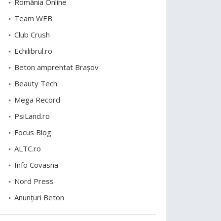
România Online
Team WEB
Club Crush
Echilibrul.ro
Beton amprentat Brașov
Beauty Tech
Mega Record
PsiLand.ro
Focus Blog
ALTC.ro
Info Covasna
Nord Press
Anunțuri Beton