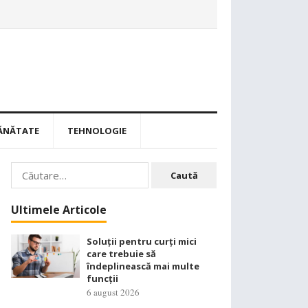
ĂNĂTATE
TEHNOLOGIE
Caută
după:
Ultimele Articole
Soluții pentru curți mici
care trebuie să
îndeplinească mai multe
funcții
6 august 2026