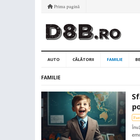
Prima pagină
AUTO
CĂLĂTORII
FAMILIE
B
FAMILIE
Sf
po
Fam
Înv
emo