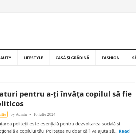
EAUTY
LIFESTYLE
CASĂ ȘI GRĂDINĂ
FASHION
S
aturi pentru a-ți învăța copilul să fie
liticos
ilie
by
Admin
10 iulie 2024
ățarea politeții este esențială pentru dezvoltarea socială și
țională a copilului tău. Politețea nu doar că îi va ajuta să…
Read