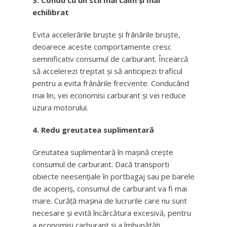
3. Condu cu un stil mai calm și mai
echilibrat
Evita accelerările bruște și frânările bruşte,
deoarece aceste comportamente cresc
semnificativ consumul de carburant. Încearcă
să accelerezi treptat și să anticipezi traficul
pentru a evita frânările frecvente. Conducând
mai lin, vei economisi carburant și vei reduce
uzura motorului.
4. Redu greutatea suplimentară
Greutatea suplimentară în mașină crește
consumul de carburant. Dacă transporti
obiecte neesențiale în portbagaj sau pe barele
de acoperiș, consumul de carburant va fi mai
mare. Curăță mașina de lucrurile care nu sunt
necesare și evită încărcătura excesivă, pentru
a economisi carburant și a îmbunătăți