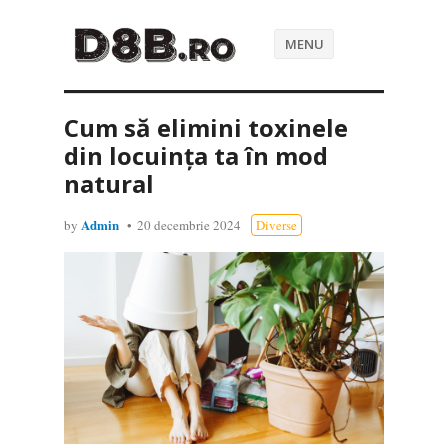
MENU
Cum să elimini toxinele
din locuința ta în mod
natural
Admin
by
20 decembrie 2024
Diverse