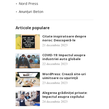
Nord Press
Anunțuri Beton
Articole populare
Citate inspiratoare despre
noroc: Descoperă-le
21 decembrie 2023
COVID-19: Impactul asupra
industriei auto globale
22 decembrie 2023
WordPress: Crează site-uri
uimitoare cu ușurință
23 decembrie 2023
Alegerea grădiniței private:
Impactul asupra copilului
24 decembrie 2023