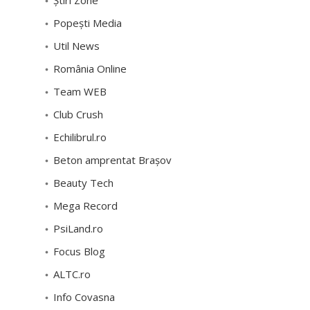
Știri Zone
Popești Media
Util News
România Online
Team WEB
Club Crush
Echilibrul.ro
Beton amprentat Brașov
Beauty Tech
Mega Record
PsiLand.ro
Focus Blog
ALTC.ro
Info Covasna