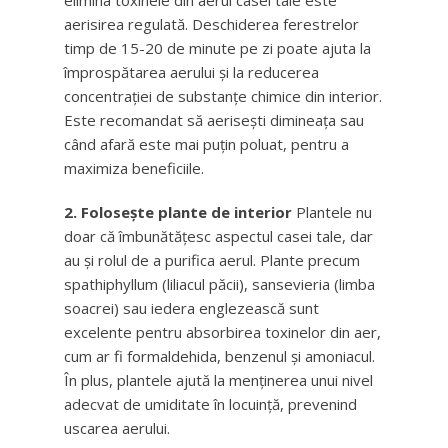
elimina toxinele din aerul casei tale este
aerisirea regulată. Deschiderea ferestrelor
timp de 15-20 de minute pe zi poate ajuta la
împrospătarea aerului și la reducerea
concentrației de substanțe chimice din interior.
Este recomandat să aerisești dimineața sau
când afară este mai puțin poluat, pentru a
maximiza beneficiile.
2. Folosește plante de interior
Plantele nu
doar că îmbunătățesc aspectul casei tale, dar
au și rolul de a purifica aerul. Plante precum
spathiphyllum (liliacul păcii), sansevieria (limba
soacrei) sau iedera englezească sunt
excelente pentru absorbirea toxinelor din aer,
cum ar fi formaldehida, benzenul și amoniacul.
În plus, plantele ajută la menținerea unui nivel
adecvat de umiditate în locuință, prevenind
uscarea aerului.