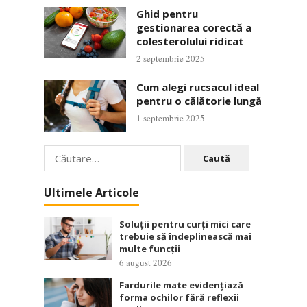
Ghid pentru
gestionarea corectă a
colesterolului ridicat
2 septembrie 2025
Cum alegi rucsacul ideal
pentru o călătorie lungă
1 septembrie 2025
Caută
după:
Ultimele Articole
Soluții pentru curți mici care
trebuie să îndeplinească mai
multe funcții
6 august 2026
Fardurile mate evidențiază
forma ochilor fără reflexii