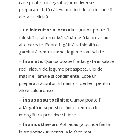
care poate fi integrat ușor în diverse
preparate. Iată câteva moduri de a o include în
dieta ta zilnică:
Ca înlocuitor al orezului
: Quinoa poate fi
folosită ca alternativă sănătoasă la orez sau
alte cereale. Poate fi gătită și folosită ca
garnitură pentru carne, legume sau salate.
În salate
: Quinoa poate fi adăugată în salate
reci, alături de legume proaspete, ulei de
măsline, lămâie și condimente. Este un
preparat răcoritor și hrănitor, perfect pentru
zilele călduroase.
În supe sau tocănițe
: Quinoa poate fi
adăugată în supe și tocănițe pentru a le
îmbogăți cu proteine și fibre.
În smoothie-uri
: Poți adăuga quinoa fiartă
în smoothie-uri pentru a le face mai