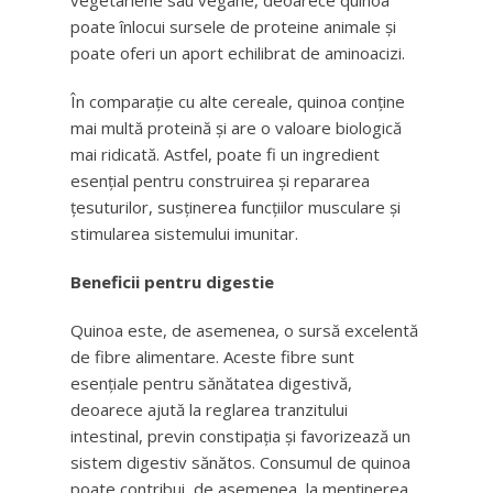
vegetariene sau vegane, deoarece quinoa
poate înlocui sursele de proteine animale și
poate oferi un aport echilibrat de aminoacizi.
În comparație cu alte cereale, quinoa conține
mai multă proteină și are o valoare biologică
mai ridicată. Astfel, poate fi un ingredient
esențial pentru construirea și repararea
țesuturilor, susținerea funcțiilor musculare și
stimularea sistemului imunitar.
Beneficii pentru digestie
Quinoa este, de asemenea, o sursă excelentă
de fibre alimentare. Aceste fibre sunt
esențiale pentru sănătatea digestivă,
deoarece ajută la reglarea tranzitului
intestinal, previn constipația și favorizează un
sistem digestiv sănătos. Consumul de quinoa
poate contribui, de asemenea, la menținerea