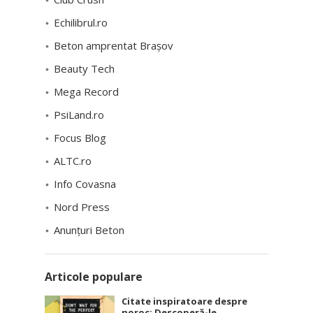
Echilibrul.ro
Beton amprentat Brașov
Beauty Tech
Mega Record
PsiLand.ro
Focus Blog
ALTC.ro
Info Covasna
Nord Press
Anunțuri Beton
Articole populare
Citate inspiratoare despre
noroc: Descoperă-le