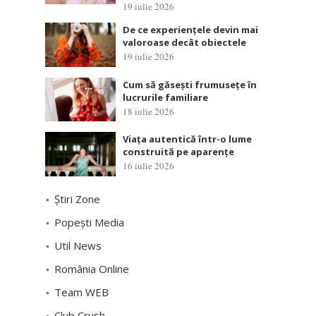
19 iulie 2026
De ce experiențele devin mai
valoroase decât obiectele
19 iulie 2026
Cum să găsești frumusețe în
lucrurile familiare
18 iulie 2026
Viața autentică într-o lume
construită pe aparențe
16 iulie 2026
Știri Zone
Popești Media
Util News
România Online
Team WEB
Club Crush