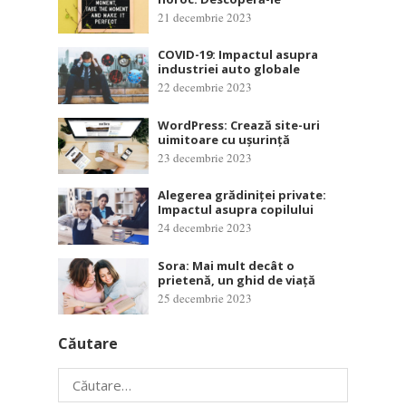
21 decembrie 2023
COVID-19: Impactul asupra
industriei auto globale
22 decembrie 2023
WordPress: Crează site-uri
uimitoare cu ușurință
23 decembrie 2023
Alegerea grădiniței private:
Impactul asupra copilului
24 decembrie 2023
Sora: Mai mult decât o
prietenă, un ghid de viață
25 decembrie 2023
Căutare
Caută
după: