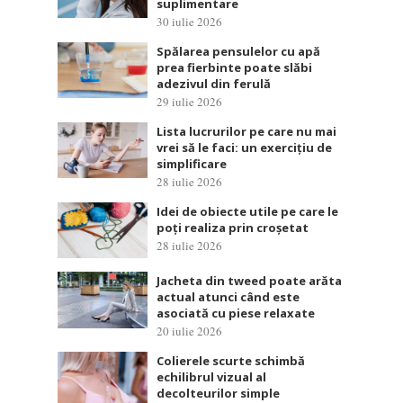
suplimentare
30 iulie 2026
Spălarea pensulelor cu apă
prea fierbinte poate slăbi
adezivul din ferulă
29 iulie 2026
Lista lucrurilor pe care nu mai
vrei să le faci: un exercițiu de
simplificare
28 iulie 2026
Idei de obiecte utile pe care le
poți realiza prin croșetat
28 iulie 2026
Jacheta din tweed poate arăta
actual atunci când este
asociată cu piese relaxate
20 iulie 2026
Colierele scurte schimbă
echilibrul vizual al
decolteurilor simple