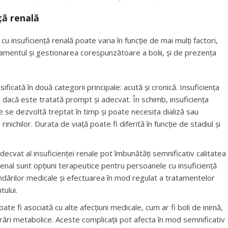
ță renală
u insuficiență renală poate varia în funcție de mai mulți factori,
ratamentul și gestionarea corespunzătoare a bolii, și de prezența
sificată în două categorii principale: acută și cronică. Insuficiența
ă dacă este tratată prompt și adecvat. În schimb, insuficiența
e se dezvoltă treptat în timp și poate necesita dializă sau
nichilor. Durata de viață poate fi diferită în funcție de stadiul și
ecvat al insuficienței renale pot îmbunătăți semnificativ calitatea
ul renal sunt opțiuni terapeutice pentru persoanele cu insuficiență
dărilor medicale și efectuarea în mod regulat a tratamentelor
tului.
ate fi asociată cu alte afecțiuni medicale, cum ar fi boli de inimă,
urări metabolice. Aceste complicații pot afecta în mod semnificativ