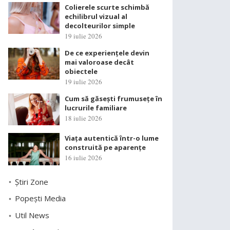
Colierele scurte schimbă
echilibrul vizual al
decolteurilor simple
19 iulie 2026
De ce experiențele devin
mai valoroase decât
obiectele
19 iulie 2026
Cum să găsești frumusețe în
lucrurile familiare
18 iulie 2026
Viața autentică într-o lume
construită pe aparențe
16 iulie 2026
Știri Zone
Popești Media
Util News