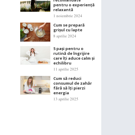
recomandate
pentru o experiență
relaxantă
1 noiembrie 2024
Cum se prepară
grișul cu lapte
8 aprilie 2024
5 pași pentru o
rutină de îngrijire
care îți aduce calm și
echilibru
11 aprilie 2025
Cum să reduci
consumul de zahăr
fără să îți pierzi
energia
13 aprilie 2025