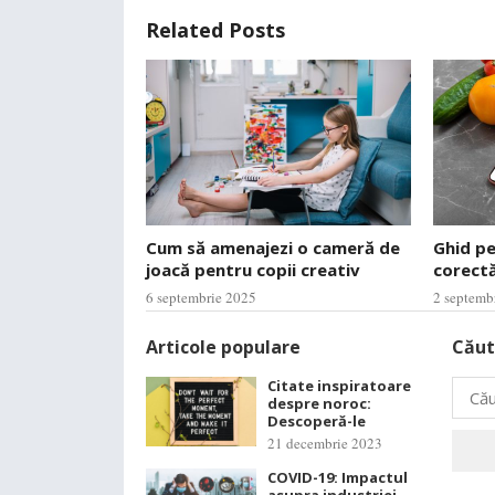
Related Posts
Cum să amenajezi o cameră de
Ghid p
joacă pentru copii creativ
corectă
6 septembrie 2025
2 septemb
Articole populare
Căut
Citate inspiratoare
Caută
despre noroc:
după:
Descoperă-le
21 decembrie 2023
COVID-19: Impactul