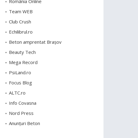
România Online
Team WEB
Club Crush
Echilibrul.ro
Beton amprentat Brașov
Beauty Tech
Mega Record
PsiLand.ro
Focus Blog
ALTC.ro
Info Covasna
Nord Press
Anunțuri Beton