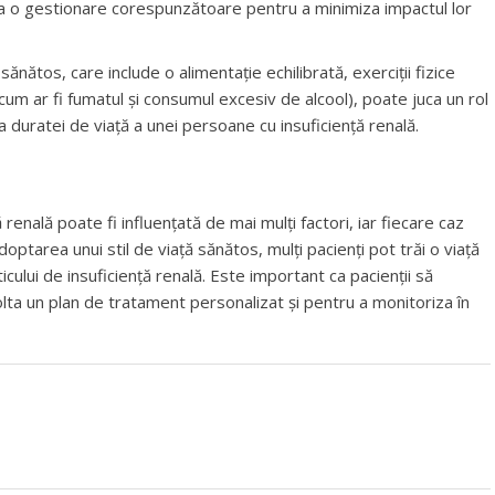
ta o gestionare corespunzătoare pentru a minimiza impactul lor
sănătos, care include o alimentație echilibrată, exerciții fizice
cum ar fi fumatul și consumul excesiv de alcool), poate juca un rol
a duratei de viață a unei persoane cu insuficiență renală.
renală poate fi influențată de mai mulți factori, iar fiecare caz
doptarea unui stil de viață sănătos, mulți pacienți pot trăi o viață
sticului de insuficiență renală. Este important ca pacienții să
lta un plan de tratament personalizat și pentru a monitoriza în