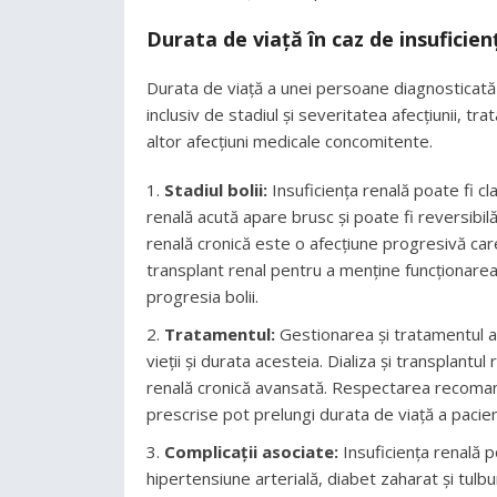
Durata de viață în caz de insuficien
Durata de viață a unei persoane diagnosticată c
inclusiv de stadiul și severitatea afecțiunii, t
altor afecțiuni medicale concomitente.
Stadiul bolii:
Insuficiența renală poate fi cla
renală acută apare brusc și poate fi reversibil
renală cronică este o afecțiune progresivă car
transplant renal pentru a menține funcționarea ri
progresia bolii.
Tratamentul:
Gestionarea și tratamentul ad
vieții și durata acesteia. Dializa și transplant
renală cronică avansată. Respectarea recoman
prescrise pot prelungi durata de viață a pacien
Complicații asociate:
Insuficiența renală po
hipertensiune arterială, diabet zaharat și tulb