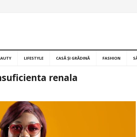
EAUTY
LIFESTYLE
CASĂ ȘI GRĂDINĂ
FASHION
S
nsuficienta renala