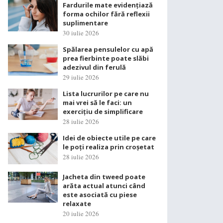
Fardurile mate evidențiază
forma ochilor fără reflexii
suplimentare
30 iulie 2026
Spălarea pensulelor cu apă
prea fierbinte poate slăbi
adezivul din ferulă
29 iulie 2026
Lista lucrurilor pe care nu
mai vrei să le faci: un
exercițiu de simplificare
28 iulie 2026
Idei de obiecte utile pe care
le poți realiza prin croșetat
28 iulie 2026
Jacheta din tweed poate
arăta actual atunci când
este asociată cu piese
relaxate
20 iulie 2026