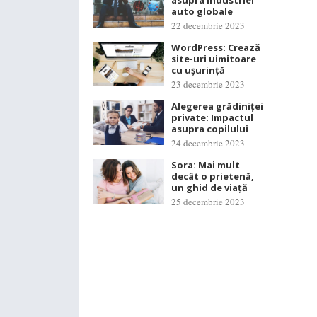
asupra industriei
auto globale
22 decembrie 2023
WordPress: Crează
site-uri uimitoare
cu ușurință
23 decembrie 2023
Alegerea grădiniței
private: Impactul
asupra copilului
24 decembrie 2023
Sora: Mai mult
decât o prietenă,
un ghid de viață
25 decembrie 2023