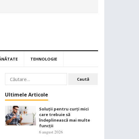
ĂNĂTATE
TEHNOLOGIE
Caută
după:
Ultimele Articole
Soluții pentru curți mici
care trebuie să
îndeplinească mai multe
funcții
6 august 2026