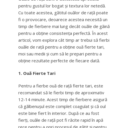
pentru gustul lor bogat și textura lor netedă.
Cu toate acestea, gătitul ouălor de rață poate
fi o provocare, deoarece acestea necesită un
timp de fierbere mai lung decât ouăle de găină
pentru a obține consistența perfectă. În acest
articol, vom explora cât timp ar trebui să fierbi
ouăle de rață pentru a obține ouă fierte tari,
moi sau medii și cum să le prepari pentru a
obține rezultate perfecte de fiecare dată.
1. Ouă Fierte Tari
Pentru a fierbe ouă de rață fierte tari, este
recomandat să le fierbi timp de aproximativ
12-14 minute. Acest timp de fierbere asigură
că gălbenușul este complet coagulat și că oul
este bine fiert în interior. După ce au fost
fierți, ouăle de rață pot fi răcite rapid în apă
rece pentru a opri procesul de gătit și pentru