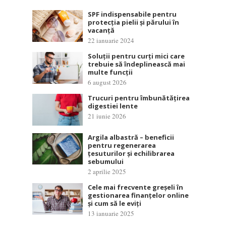
SPF indispensabile pentru
protecția pielii și părului în
vacanță
22 ianuarie 2024
Soluții pentru curți mici care
trebuie să îndeplinească mai
multe funcții
6 august 2026
Trucuri pentru îmbunătățirea
digestiei lente
21 iunie 2026
Argila albastră – beneficii
pentru regenerarea
țesuturilor și echilibrarea
sebumului
2 aprilie 2025
Cele mai frecvente greșeli în
gestionarea finanțelor online
și cum să le eviți
13 ianuarie 2025