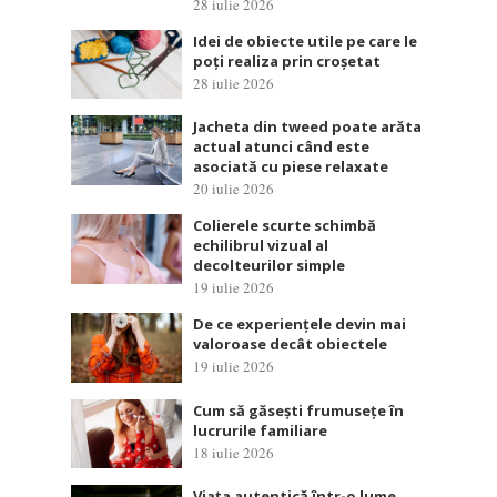
28 iulie 2026
Idei de obiecte utile pe care le
poți realiza prin croșetat
28 iulie 2026
Jacheta din tweed poate arăta
actual atunci când este
asociată cu piese relaxate
20 iulie 2026
Colierele scurte schimbă
echilibrul vizual al
decolteurilor simple
19 iulie 2026
De ce experiențele devin mai
valoroase decât obiectele
19 iulie 2026
Cum să găsești frumusețe în
lucrurile familiare
18 iulie 2026
Viața autentică într-o lume