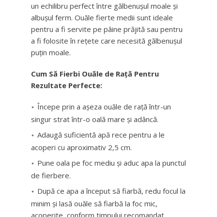
un echilibru perfect între gălbenușul moale și
albușul ferm. Ouăle fierte medii sunt ideale
pentru a fi servite pe pâine prăjită sau pentru
a fi folosite în rețete care necesită gălbenușul
puțin moale.
Cum Să Fierbi Ouăle de Rață Pentru
Rezultate Perfecte:
Începe prin a așeza ouăle de rață într-un
singur strat într-o oală mare și adâncă.
Adaugă suficientă apă rece pentru a le
acoperi cu aproximativ 2,5 cm.
Pune oala pe foc mediu și aduc apa la punctul
de fierbere.
După ce apa a început să fiarbă, redu focul la
minim și lasă ouăle să fiarbă la foc mic,
acoperite, conform timpului recomandat