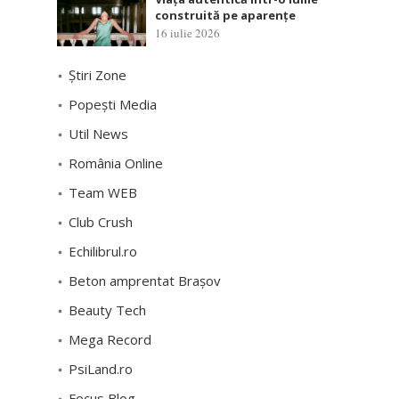
construită pe aparențe
16 iulie 2026
Știri Zone
Popești Media
Util News
România Online
Team WEB
Club Crush
Echilibrul.ro
Beton amprentat Brașov
Beauty Tech
Mega Record
PsiLand.ro
Focus Blog