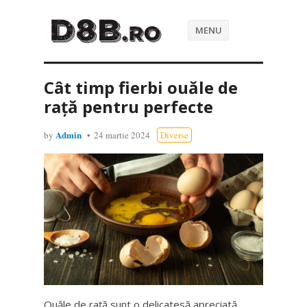
MENU
Cât timp fierbi ouăle de
rață pentru perfecte
Admin
by
24 martie 2024
Diverse
Ouăle de rață sunt o delicatesă apreciată