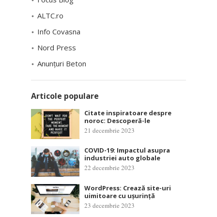
ALTC.ro
Info Covasna
Nord Press
Anunțuri Beton
Articole populare
Citate inspiratoare despre
noroc: Descoperă-le
21 decembrie 2023
COVID-19: Impactul asupra
industriei auto globale
22 decembrie 2023
WordPress: Crează site-uri
uimitoare cu ușurință
23 decembrie 2023