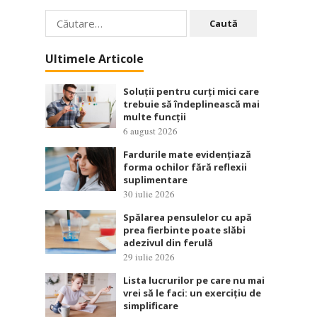
Caută
după:
Ultimele Articole
Soluții pentru curți mici care
trebuie să îndeplinească mai
multe funcții
6 august 2026
Fardurile mate evidențiază
forma ochilor fără reflexii
suplimentare
30 iulie 2026
Spălarea pensulelor cu apă
prea fierbinte poate slăbi
adezivul din ferulă
29 iulie 2026
Lista lucrurilor pe care nu mai
vrei să le faci: un exercițiu de
simplificare