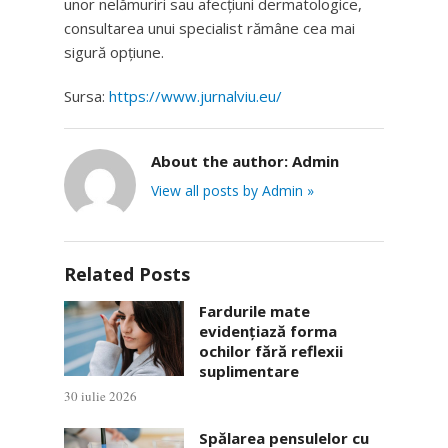
unor nelămuriri sau afecțiuni dermatologice,
consultarea unui specialist rămâne cea mai
sigură opțiune.
Sursa:
https://www.jurnalviu.eu/
About the author:
Admin
View all posts by Admin »
Related Posts
Fardurile mate
evidențiază forma
ochilor fără reflexii
suplimentare
30 iulie 2026
Spălarea pensulelor cu