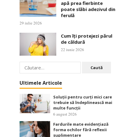
apă prea fierbinte
poate slăbi adezivul din
ferulă
29 iulie 2026
Cum îți protejezi părul
de căldură
22 iunie 2026
Caută
după:
Ultimele Articole
Soluții pentru curți mici care
trebuie să îndeplinească mai
multe funcții
6 august 2026
Fardurile mate evidențiază
forma ochilor fără reflexii
suplimentare