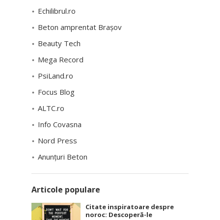
Echilibrul.ro
Beton amprentat Brașov
Beauty Tech
Mega Record
PsiLand.ro
Focus Blog
ALTC.ro
Info Covasna
Nord Press
Anunțuri Beton
Articole populare
Citate inspiratoare despre
noroc: Descoperă-le