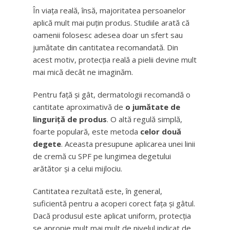
În viața reală, însă, majoritatea persoanelor
aplică mult mai puțin produs. Studiile arată că
oamenii folosesc adesea doar un sfert sau
jumătate din cantitatea recomandată. Din
acest motiv, protecția reală a pielii devine mult
mai mică decât ne imaginăm.
Pentru față și gât, dermatologii recomandă o
cantitate aproximativă de
o jumătate de
linguriță de produs
. O altă regulă simplă,
foarte populară, este metoda
celor două
degete
. Aceasta presupune aplicarea unei linii
de cremă cu SPF pe lungimea degetului
arătător și a celui mijlociu.
Cantitatea rezultată este, în general,
suficientă pentru a acoperi corect fața și gâtul.
Dacă produsul este aplicat uniform, protecția
se apropie mult mai mult de nivelul indicat de