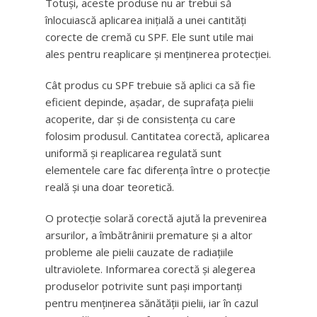
Totuși, aceste produse nu ar trebui să
înlocuiască aplicarea inițială a unei cantități
corecte de cremă cu SPF. Ele sunt utile mai
ales pentru reaplicare și menținerea protecției.
Cât produs cu SPF trebuie să aplici ca să fie
eficient depinde, așadar, de suprafața pielii
acoperite, dar și de consistența cu care
folosim produsul. Cantitatea corectă, aplicarea
uniformă și reaplicarea regulată sunt
elementele care fac diferența între o protecție
reală și una doar teoretică.
O protecție solară corectă ajută la prevenirea
arsurilor, a îmbătrânirii premature și a altor
probleme ale pielii cauzate de radiațiile
ultraviolete. Informarea corectă și alegerea
produselor potrivite sunt pași importanți
pentru menținerea sănătății pielii, iar în cazul