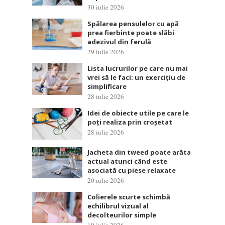
30 iulie 2026
Spălarea pensulelor cu apă
prea fierbinte poate slăbi
adezivul din ferulă
29 iulie 2026
Lista lucrurilor pe care nu mai
vrei să le faci: un exercițiu de
simplificare
28 iulie 2026
Idei de obiecte utile pe care le
poți realiza prin croșetat
28 iulie 2026
Jacheta din tweed poate arăta
actual atunci când este
asociată cu piese relaxate
20 iulie 2026
Colierele scurte schimbă
echilibrul vizual al
decolteurilor simple
19 iulie 2026