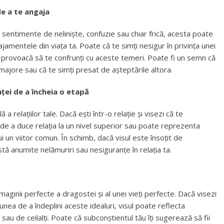
e a te angaja
e sentimente de neliniște, confuzie sau chiar frică, acesta poate
amentele din viața ta. Poate că te simți nesigur în privința unei
 te provoacă să te confrunți cu aceste temeri. Poate fi un semn că
ajore sau că te simți presat de așteptările altora.
nței de a încheia o etapă
a relațiilor tale. Dacă ești într-o relație și visezi că te
 de a duce relația la un nivel superior sau poate reprezenta
i un viitor comun. În schimb, dacă visul este însoțit de
stă anumite nelămuriri sau nesiguranțe în relația ta.
maginii perfecte a dragostei și al unei vieți perfecte. Dacă visezi
unea de a îndeplini aceste idealuri, visul poate reflecta
 sau de ceilalți. Poate că subconștientul tău îți sugerează să fii