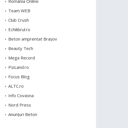
România Online
Team WEB
Club Crush
Echilibrul.ro
Beton amprentat Brașov
Beauty Tech
Mega Record
PsiLand.ro
Focus Blog
ALTC.ro
Info Covasna
Nord Press
Anunțuri Beton