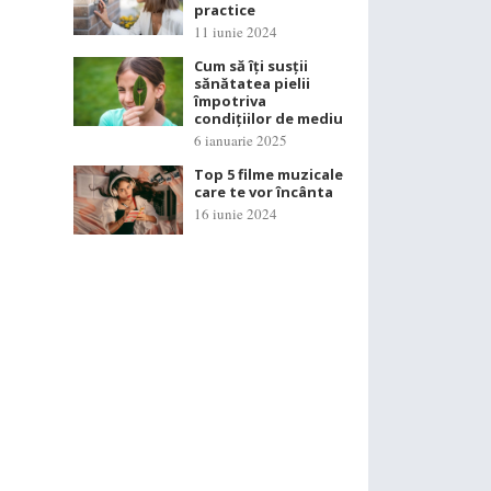
practice
11 iunie 2024
Cum să îți susții
sănătatea pielii
împotriva
condițiilor de mediu
6 ianuarie 2025
Top 5 filme muzicale
care te vor încânta
16 iunie 2024