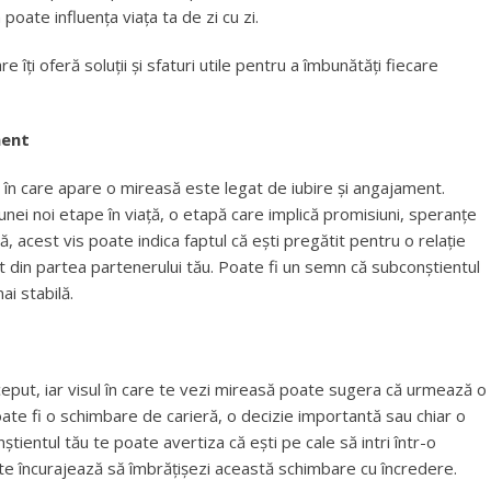
oate influența viața ta de zi cu zi.
are îți oferă soluții și sfaturi utile pentru a îmbunătăți fiecare
ment
i în care apare o mireasă este legat de iubire și angajament.
unei noi etape în viață, o etapă care implică promisiuni, speranțe
ă, acest vis poate indica faptul că ești pregătit pentru o relație
t din partea partenerului tău. Poate fi un semn că subconștientul
i stabilă.
ceput, iar visul în care te vezi mireasă poate sugera că urmează o
oate fi o schimbare de carieră, o decizie importantă sau chiar o
tientul tău te poate avertiza că ești pe cale să intri într-o
te încurajează să îmbrățișezi această schimbare cu încredere.