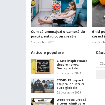
Cum să amenajezi o cameră de
Ghid p
joacă pentru copii creativ
corectă
6 septembrie 2025
2 septemb
Articole populare
Căut
Citate inspiratoare
Caută
despre noroc:
după:
Descoperă-le
21 decembrie 2023
COVID-19: Impactul
asupra industriei
auto globale
22 decembrie 2023
WordPress: Crează
site-uri uimitoare