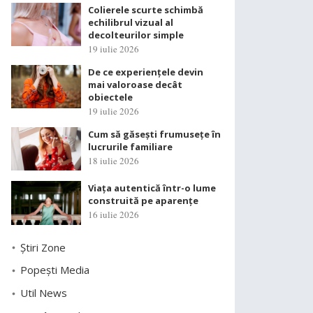
Colierele scurte schimbă
echilibrul vizual al
decolteurilor simple
19 iulie 2026
De ce experiențele devin
mai valoroase decât
obiectele
19 iulie 2026
Cum să găsești frumusețe în
lucrurile familiare
18 iulie 2026
Viața autentică într-o lume
construită pe aparențe
16 iulie 2026
Știri Zone
Popești Media
Util News