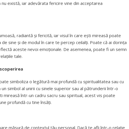
a nu există, iar adevărata fericire vine din acceptarea
asă, radiantă și fericită, iar visul în care ești mireasă poate
de sine și de modul în care te percep ceilalți. Poate că ai dorința
l reflectă aceste nevoi emoționale. De asemenea, poate fi un semn
elațiile tale.
escoperirea
poate simboliza o legătură mai profundă cu spiritualitatea sau cu
simbol al unirii cu sinele superior sau al pătrunderii într-o
ti mireasă într-un cadru sacru sau spiritual, acest vis poate
ne profundă cu tine însăți.
are măsură de contextul tău personal. Dacă te afli într-o relație