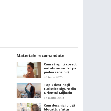
Materiale recomandate
Cum să aplici corect
autobronzantul pe
pielea sensibilă
26 iunie 2025
Top 7 destinații
turistice sigure din
Orientul Mijlociu
13 martie 2025
Cum deschizi o ușă
blocată: sfaturi