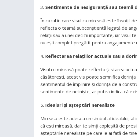
Sentimente de nesiguranță sau teamă d
În cazul în care visul cu mireasă este însoțit d
reflecta o teamă subconștientă legată de angaj
relații sau a unei decizii importante, iar visul
nu ești complet pregătit pentru angajamente m
Reflectarea relațiilor actuale sau a dori
Visul cu mireasă poate reflecta și starea actuală 
căsătorești, acest vis poate semnifica dorința
sentimentul de împlinire și dorința de a constru
sentimente de neliniște, ar putea indica că exi
Idealuri și așteptări nerealiste
Mireasa este adesea un simbol al idealului, al i
că ești mireasă, dar te simți copleșită de presi
așteptările nerealiste pe care le ai față de tine