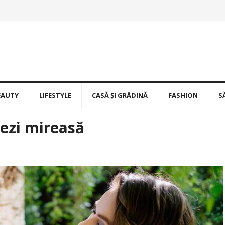
EAUTY
LIFESTYLE
CASĂ ȘI GRĂDINĂ
FASHION
S
ezi mireasă