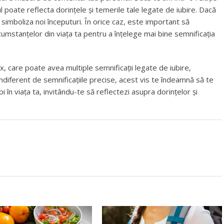
l poate reflecta dorințele și temerile tale legate de iubire. Dacă
simboliza noi începuturi. În orice caz, este important să
rcumstanțelor din viața ta pentru a înțelege mai bine semnificația
x, care poate avea multiple semnificații legate de iubire,
diferent de semnificațiile precise, acest vis te îndeamnă să te
cupi în viața ta, invitându-te să reflectezi asupra dorințelor și