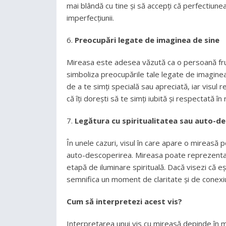
mai blândă cu tine și să accepți că perfectiune
imperfecțiunii.
Preocupări legate de imaginea de sine
Mireasa este adesea văzută ca o persoană frumo
simboliza preocupările tale legate de imaginea 
de a te simți specială sau apreciată, iar visu
că îți dorești să te simți iubită și respectată în r
Legătura cu spiritualitatea sau auto-d
În unele cazuri, visul în care apare o mireasă 
auto-descoperirea. Mireasa poate reprezenta un 
etapă de iluminare spirituală. Dacă visezi că eș
semnifica un moment de claritate și de conexiu
Cum să interpretezi acest vis?
Interpretarea unui vis cu mireasă depinde în m