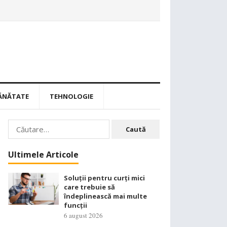
ĂNĂTATE
TEHNOLOGIE
Caută
după:
Ultimele Articole
Soluții pentru curți mici
care trebuie să
îndeplinească mai multe
funcții
6 august 2026