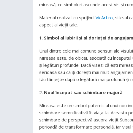
mireasă, ce simboluri ascunde acest vis și cum p
Material realizat cu sprijinul
VicArt.ro
, site-ul c
aspect al vieții tale.
Simbol al iubirii și al dorinței de angaja
Unul dintre cele mai comune sensuri ale visulu
Mireasa este, de obicei, asociată cu începutul 
și legături profunde. Dacă visezi că ești mireas
serioasă sau că îți dorești mai mult angajamen
tău tânjește după o legătură mai profundă și ma
Noul început sau schimbare majoră
Mireasa este un simbol puternic al unui nou în
schimbare semnificativă în viața ta. Aceasta p
schimbare de perspectivă asupra vieții. Subconș
perioadă de transformare personală, iar visul 