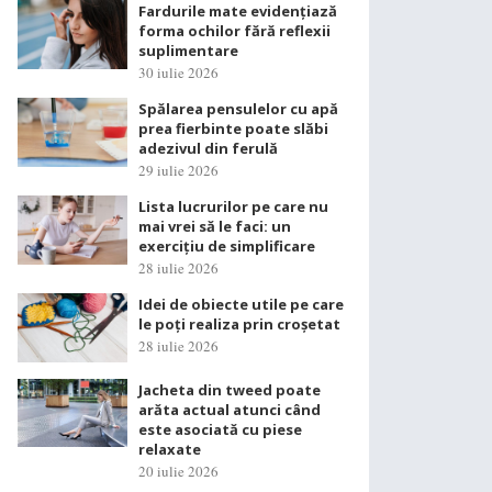
Fardurile mate evidențiază
forma ochilor fără reflexii
suplimentare
30 iulie 2026
Spălarea pensulelor cu apă
prea fierbinte poate slăbi
adezivul din ferulă
29 iulie 2026
Lista lucrurilor pe care nu
mai vrei să le faci: un
exercițiu de simplificare
28 iulie 2026
Idei de obiecte utile pe care
le poți realiza prin croșetat
28 iulie 2026
Jacheta din tweed poate
arăta actual atunci când
este asociată cu piese
relaxate
20 iulie 2026