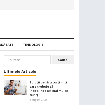
ĂNĂTATE
TEHNOLOGIE
Caută
după:
Ultimele Articole
Soluții pentru curți mici
care trebuie să
îndeplinească mai multe
funcții
6 august 2026