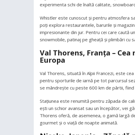
experimenta schi de înaltă calitate, snowboardin
Whistler este cunoscut și pentru atmosfera sa 
poți explora restaurantele, barurile și magazin
impresionante din jur. Pentru cei care caută un
snowmobile, patinaj pe gheață și plimbări cu sa
Val Thorens, Franța – Cea 
Europa
Val Thorens, situată în Alpii Francezi, este cea
pentru sporturile de iarnă pe tot parcursul sez
se mândrește cu peste 600 km de pârtii, fiind
Stațiunea este renumită pentru zăpada de cali
ești un schior avansat sau un începător, vei găs
Thorens oferă, de asemenea, o gamă largă de ac
gourmet și o viață de noapte animată.