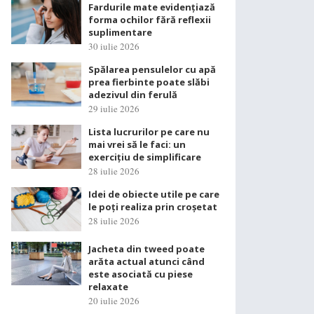
Fardurile mate evidențiază
forma ochilor fără reflexii
suplimentare
30 iulie 2026
Spălarea pensulelor cu apă
prea fierbinte poate slăbi
adezivul din ferulă
29 iulie 2026
Lista lucrurilor pe care nu
mai vrei să le faci: un
exercițiu de simplificare
28 iulie 2026
Idei de obiecte utile pe care
le poți realiza prin croșetat
28 iulie 2026
Jacheta din tweed poate
arăta actual atunci când
este asociată cu piese
relaxate
20 iulie 2026