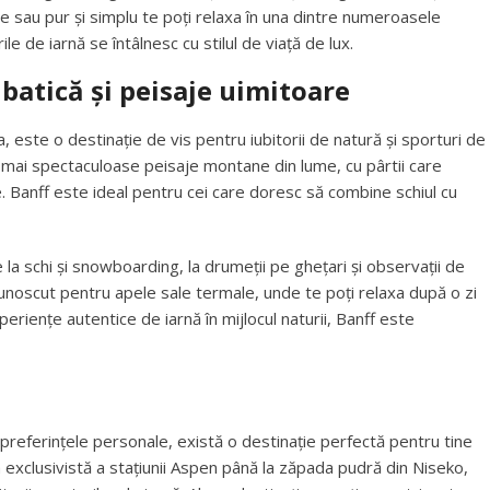
ale sau pur și simplu te poți relaxa în una dintre numeroasele
e de iarnă se întâlnesc cu stilul de viață de lux.
batică și peisaje uimitoare
a, este o destinație de vis pentru iubitorii de natură și sporturi de
e mai spectaculoase peisaje montane din lume, cu pârtii care
 Banff este ideal pentru cei care doresc să combine schiul cu
 la schi și snowboarding, la drumeții pe ghețari și observații de
unoscut pentru apele sale termale, unde te poți relaxa după o zi
periențe autentice de iarnă în mijlocul naturii, Banff este
 preferințele personale, există o destinație perfectă pentru tine
 exclusivistă a stațiunii Aspen până la zăpada pudră din Niseko,