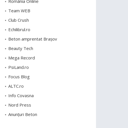
România Online
Team WEB
Club Crush
Echilibrul.ro
Beton amprentat Brașov
Beauty Tech
Mega Record
PsiLand.ro
Focus Blog
ALTC.ro
Info Covasna
Nord Press
Anunțuri Beton