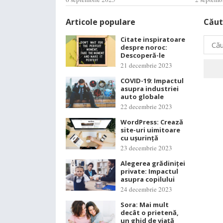
Articole populare
Căut
Citate inspiratoare
Caută
despre noroc:
după:
Descoperă-le
21 decembrie 2023
COVID-19: Impactul
asupra industriei
auto globale
22 decembrie 2023
WordPress: Crează
site-uri uimitoare
cu ușurință
23 decembrie 2023
Alegerea grădiniței
private: Impactul
asupra copilului
24 decembrie 2023
Sora: Mai mult
decât o prietenă,
un ghid de viață