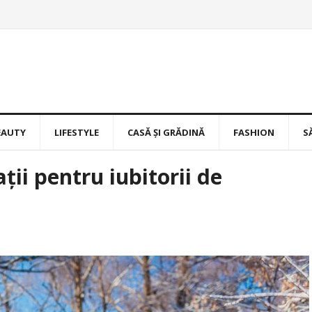
EAUTY
LIFESTYLE
CASĂ ȘI GRĂDINĂ
FASHION
S
ții pentru iubitorii de