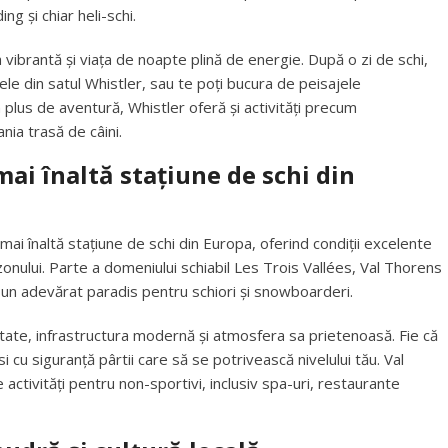
g și chiar heli-schi.
vibrantă și viața de noapte plină de energie. După o zi de schi,
ele din satul Whistler, sau te poți bucura de peisajele
 plus de aventură, Whistler oferă și activități precum
nia trasă de câini.
mai înaltă stațiune de schi din
 mai înaltă stațiune de schi din Europa, oferind condiții excelente
onului. Parte a domeniului schiabil Les Trois Vallées, Val Thorens
 un adevărat paradis pentru schiori și snowboarderi.
tate, infrastructura modernă și atmosfera sa prietenoasă. Fie că
i cu siguranță pârtii care să se potrivească nivelului tău. Val
tivități pentru non-sportivi, inclusiv spa-uri, restaurante