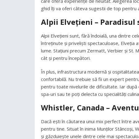
care oferă experiențe de neuitat. Alegerea locu
ghid îți va oferi câteva sugestii de top pentru 
Alpii Elvețieni – Paradisul 
Alpii Elvețieni sunt, fără îndoială, una dintre ce
întreținute și priveliști spectaculoase, Elveția 
lume. Stațiuni precum Zermatt, Verbier și St. M
cât și pentru începători.
În plus, infrastructura modernă și ospitalitatea
confortabilă. Nu trebuie să fii un expert pent
pentru toate nivelurile de dificultate. Iar după
spa-uri sau te poți delecta cu specialități culina
Whistler, Canada – Aventu
Dacă ești în căutarea unui mix perfect între av
pentru tine. Situat în inima Munților Stâncoși
și găzduiește unele dintre cele mai spectaculoas