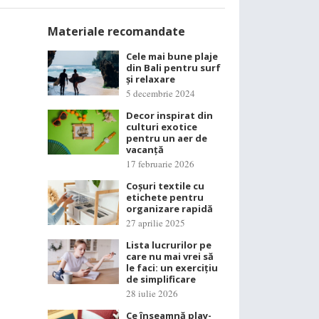
Materiale recomandate
Cele mai bune plaje
din Bali pentru surf
și relaxare
5 decembrie 2024
Decor inspirat din
culturi exotice
pentru un aer de
vacanță
17 februarie 2026
Coșuri textile cu
etichete pentru
organizare rapidă
27 aprilie 2025
Lista lucrurilor pe
care nu mai vrei să
le faci: un exercițiu
de simplificare
28 iulie 2026
Ce înseamnă play-