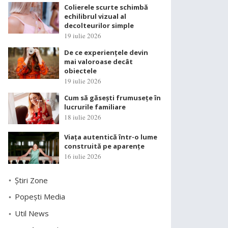
Colierele scurte schimbă
echilibrul vizual al
decolteurilor simple
19 iulie 2026
De ce experiențele devin
mai valoroase decât
obiectele
19 iulie 2026
Cum să găsești frumusețe în
lucrurile familiare
18 iulie 2026
Viața autentică într-o lume
construită pe aparențe
16 iulie 2026
Știri Zone
Popești Media
Util News