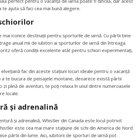
lui perfect pentru o vacanță de iarnă poate fi dificilă, dar acest
a te ajuta să faci cea mai bună alegere.
schiorilor
le mai iconice destinații pentru sporturile de iarnă. Cu pârtii bine
atrage anual mii de iubitori ai sporturilor de iarnă din întreaga
oritz oferă condiții excelente atât pentru schiori experimentați,
 elvețiană fac din aceste stațiuni locuri ideale pentru o vacanță
ru a te bucura de peisajele montane, deoarece există pârtii
 o zi plină de aventuri, te poți relaxa în unul dintre numeroasele
re locale.
ră și adrenalină
entură și adrenalină, Whistler din Canada este locul potrivit
, Whistler este cea mai mare stațiune de schi din America de Nord
e pârtii din lume. Aici, iubitorii de sporturi de iarnă pot