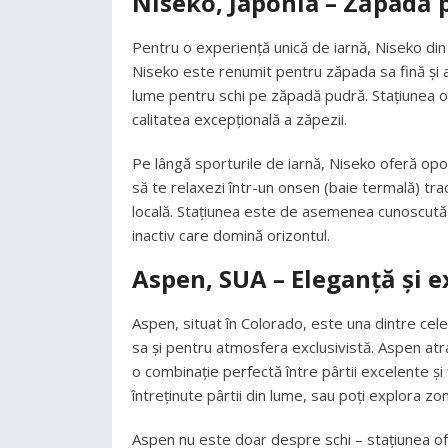
Niseko, Japonia – Zăpadă p
Pentru o experiență unică de iarnă, Niseko din 
Niseko este renumit pentru zăpada sa fină și a
lume pentru schi pe zăpadă pudră. Stațiunea ofe
calitatea excepțională a zăpezii.
Pe lângă sporturile de iarnă, Niseko oferă opor
să te relaxezi într-un onsen (baie termală) tra
locală. Stațiunea este de asemenea cunoscută 
inactiv care domină orizontul.
Aspen, SUA – Eleganță și e
Aspen, situat în Colorado, este una dintre cel
sa și pentru atmosfera exclusivistă. Aspen atrag
o combinație perfectă între pârtii excelente și f
întreținute pârtii din lume, sau poți explora z
Aspen nu este doar despre schi – stațiunea ofer