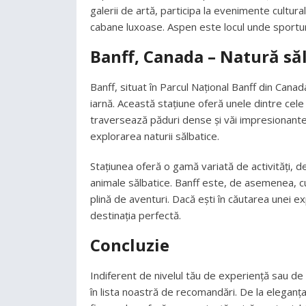
galerii de artă, participa la evenimente cultur
cabane luxoase. Aspen este locul unde sporturil
Banff, Canada – Natură săl
Banff, situat în Parcul Național Banff din Canad
iarnă. Această stațiune oferă unele dintre cel
traversează păduri dense și văi impresionante.
explorarea naturii sălbatice.
Stațiunea oferă o gamă variată de activități, de
animale sălbatice. Banff este, de asemenea, c
plină de aventuri. Dacă ești în căutarea unei ex
destinația perfectă.
Concluzie
Indiferent de nivelul tău de experiență sau de
în lista noastră de recomandări. De la eleganța