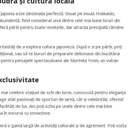
udră și cultură locală
Japonia este destinația perfectă. Situat pe insula Hokkaido,
bundentă, fiind considerat unul dintre cele mai bune locuri din
ră pârtii pentru toate nivelurile, dar atracția principală rămâne
tunități de a explora cultura japoneză. După o zi pe pârtii, poți
dițional, sau să te bucuri de preparate delicioase din bucătăria
pentru peisajele spectaculoase ale Muntelui Yotei, un vulcan
xclusivitate
e mai celebre stațiuni de schi din lume, cunoscută pentru eleganța
e atât pasionați de sporturi de iarnă, cât și celebrități, oferind
acilități de lux. Aici poți schia pe unele dintre cele mai bine
ona în excursii cu snowshoe.
ă o gamă largă de activități culturale și de agrement. Poți vizita