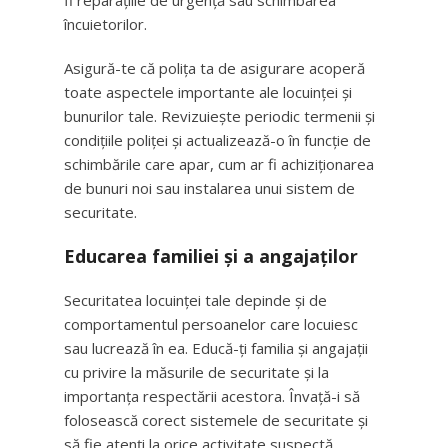
fi reparațiile de urgență sau schimbarea
încuietorilor.
Asigură-te că polița ta de asigurare acoperă
toate aspectele importante ale locuinței și
bunurilor tale. Revizuiește periodic termenii și
condițiile poliței și actualizează-o în funcție de
schimbările care apar, cum ar fi achiziționarea
de bunuri noi sau instalarea unui sistem de
securitate.
Educarea familiei și a angajaților
Securitatea locuinței tale depinde și de
comportamentul persoanelor care locuiesc
sau lucrează în ea. Educă-ți familia și angajații
cu privire la măsurile de securitate și la
importanța respectării acestora. Învață-i să
folosească corect sistemele de securitate și
să fie atenți la orice activitate suspectă.