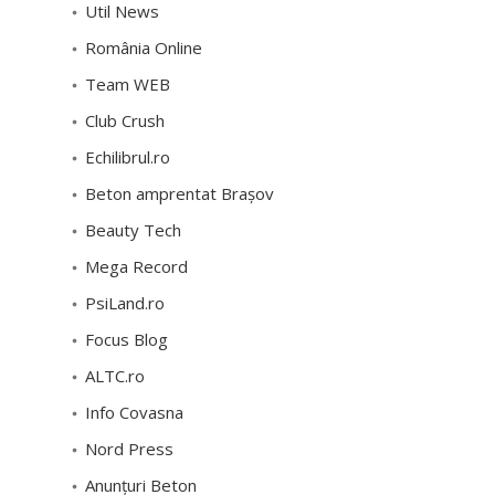
Util News
România Online
Team WEB
Club Crush
Echilibrul.ro
Beton amprentat Brașov
Beauty Tech
Mega Record
PsiLand.ro
Focus Blog
ALTC.ro
Info Covasna
Nord Press
Anunțuri Beton