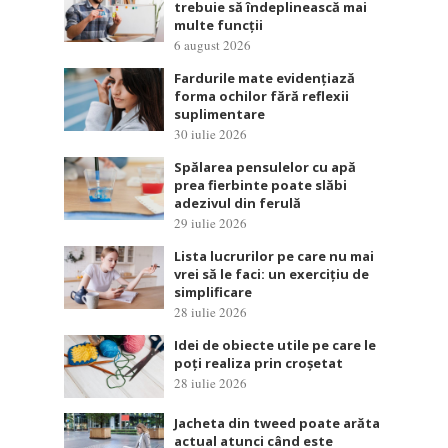
trebuie să îndeplinească mai
multe funcții
6 august 2026
Fardurile mate evidențiază
forma ochilor fără reflexii
suplimentare
30 iulie 2026
Spălarea pensulelor cu apă
prea fierbinte poate slăbi
adezivul din ferulă
29 iulie 2026
Lista lucrurilor pe care nu mai
vrei să le faci: un exercițiu de
simplificare
28 iulie 2026
Idei de obiecte utile pe care le
poți realiza prin croșetat
28 iulie 2026
Jacheta din tweed poate arăta
actual atunci când este