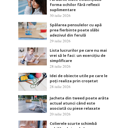
forma ochilor fără reflexii
suplimentare
30 iulie 2026
Spălarea pensulelor cu apă
prea fierbinte poate slăbi
adezivul din ferulă
29 iulie 2026
Lista lucrurilor pe care nu mai
vrei să le faci: un exercițiu de
simplificare
28 iulie 2026
Idei de obiecte utile pe care le
poți realiza prin croșetat
28 iulie 2026
Jacheta din tweed poate arăta
actual atunci când este
asociată cu piese relaxate
20 iulie 2026
Colierele scurte schimbă