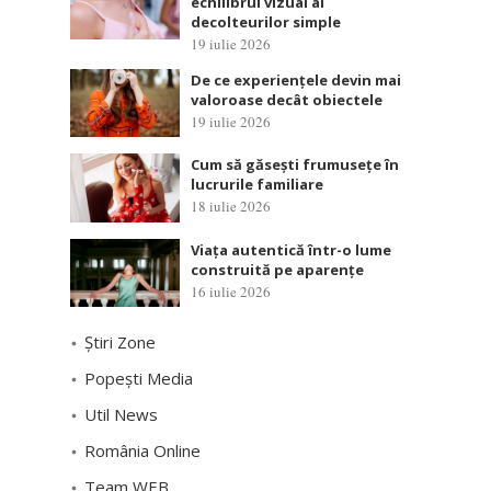
echilibrul vizual al
decolteurilor simple
19 iulie 2026
De ce experiențele devin mai
valoroase decât obiectele
19 iulie 2026
Cum să găsești frumusețe în
lucrurile familiare
18 iulie 2026
Viața autentică într-o lume
construită pe aparențe
16 iulie 2026
Știri Zone
Popești Media
Util News
România Online
Team WEB