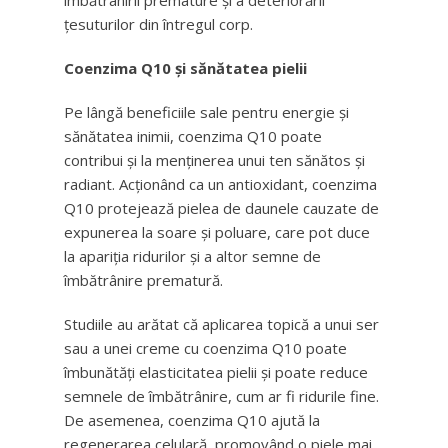
îmbătrânirii premature și a deteriorării
țesuturilor din întregul corp.
Coenzima Q10 și sănătatea pielii
Pe lângă beneficiile sale pentru energie și
sănătatea inimii, coenzima Q10 poate
contribui și la menținerea unui ten sănătos și
radiant. Acționând ca un antioxidant, coenzima
Q10 protejează pielea de daunele cauzate de
expunerea la soare și poluare, care pot duce
la apariția ridurilor și a altor semne de
îmbătrânire prematură.
Studiile au arătat că aplicarea topică a unui ser
sau a unei creme cu coenzima Q10 poate
îmbunătăți elasticitatea pielii și poate reduce
semnele de îmbătrânire, cum ar fi ridurile fine.
De asemenea, coenzima Q10 ajută la
regenerarea celulară, promovând o piele mai