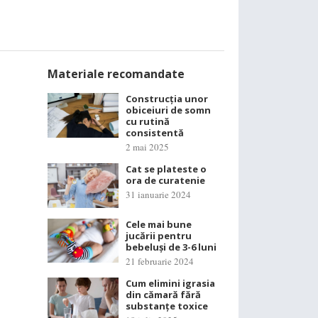
Materiale recomandate
Construcția unor
obiceiuri de somn
cu rutină
consistentă
2 mai 2025
Cat se plateste o
ora de curatenie
31 ianuarie 2024
Cele mai bune
jucării pentru
bebeluși de 3-6 luni
21 februarie 2024
Cum elimini igrasia
din cămară fără
substanțe toxice