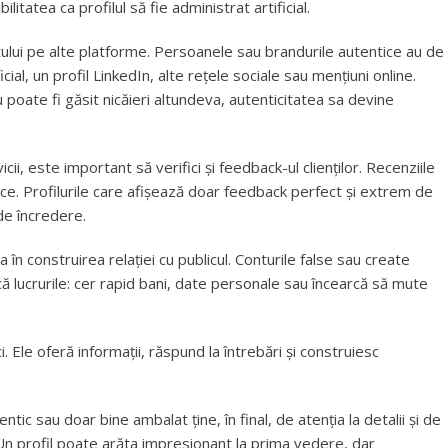
litatea ca profilul să fie administrat artificial.
lui pe alte platforme. Persoanele sau brandurile autentice au de
cial, un profil LinkedIn, alte rețele sociale sau mențiuni online.
nu poate fi găsit nicăieri altundeva, autenticitatea sa devine
ii, este important să verifici și feedback-ul clienților. Recenziile
itice. Profilurile care afișează doar feedback perfect și extrem de
 de încredere.
în construirea relației cu publicul. Conturile false sau create
ă lucrurile: cer rapid bani, date personale sau încearcă să mute
. Ele oferă informații, răspund la întrebări și construiesc
tic sau doar bine ambalat ține, în final, de atenția la detalii și de
Un profil poate arăta impresionant la prima vedere, dar