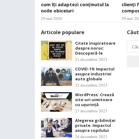
cum îți adaptezi conținutul la
clienți 
noile obiceiuri
compo
29 mai 2026
29 mai 20
Articole populare
Căut
Citate inspiratoare
Caută
despre noroc:
după:
Descoperă-le
21 decembrie 2023
COVID-19: Impactul
asupra industriei
auto globale
22 decembrie 2023
WordPress: Crează
site-uri uimitoare
cu ușurință
23 decembrie 2023
Alegerea grădiniței
private: Impactul
asupra copilului
24 decembrie 2023