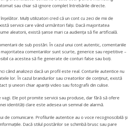
utomat sau chiar să ignore complet întrebările directe.
șelător. Mulți utilizatori cred că un cont cu zeci de mii de
xistă servicii care vând urmăritori falși. Dacă majoritatea
nume aleatorii, există șanse mari ca audiența să fie artificială.
mentarii de sub postări. În cazul unui cont autentic, comentariile
ă majoritatea comentariilor sunt scurte, generice sau repetitive –
sibil ca acestea să fie generate de conturi false sau boți.
i când analizezi dacă un profil este real. Conturile autentice nu
tele lor. În cazul brandurilor sau creatorilor de conținut, există
ct și uneori chiar apariții video sau fotografii din culise.
e vagi. Ele pot promite servicii sau produse, dar fără să ofere
 unei identități clare este adesea un semnal de alarmă.
ui de comunicare. Profilurile autentice au o voce recognoscibilă și
formațiile. Dacă stilul postărilor se schimbă brusc sau pare