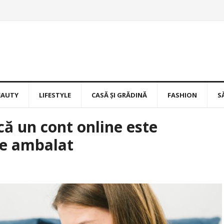
EAUTY
LIFESTYLE
CASĂ ȘI GRĂDINĂ
FASHION
S
ă un cont online este
ne ambalat