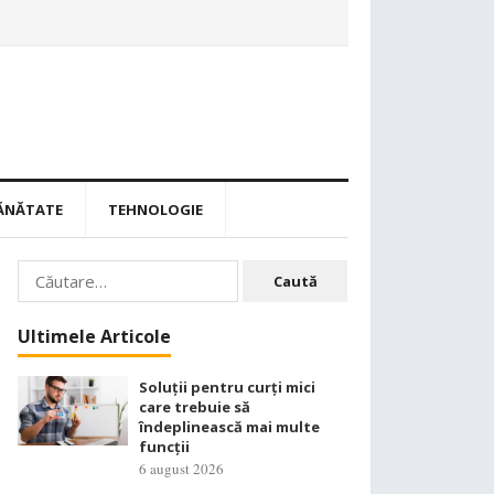
ĂNĂTATE
TEHNOLOGIE
Caută
după:
Ultimele Articole
Soluții pentru curți mici
care trebuie să
îndeplinească mai multe
funcții
6 august 2026