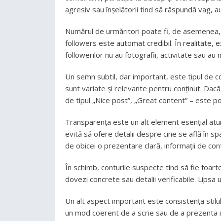
agresiv sau înșelătorii tind să răspundă vag, a
Numărul de urmăritori poate fi, de asemenea, în
followers este automat credibil. În realitate, e
followerilor nu au fotografii, activitate sau au 
Un semn subtil, dar important, este tipul de co
sunt variate și relevante pentru conținut. Dac
de tipul „Nice post”, „Great content” – este po
Transparența este un alt element esențial atunc
evită să ofere detalii despre cine se află în spa
de obicei o prezentare clară, informații de conta
În schimb, conturile suspecte tind să fie foart
dovezi concrete sau detalii verificabile. Lipsa
Un alt aspect important este consistența stilul
un mod coerent de a scrie sau de a prezenta in