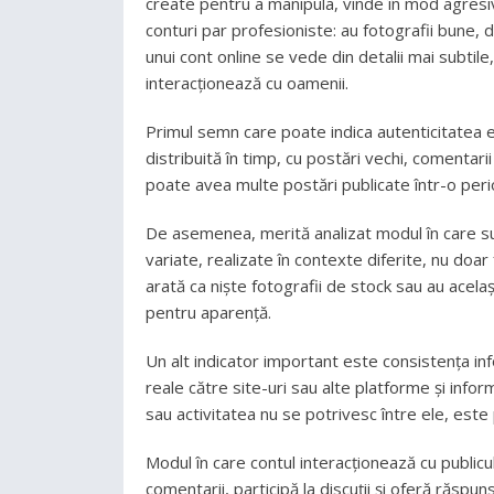
create pentru a manipula, vinde în mod agresiv 
conturi par profesioniste: au fotografii bune, d
unui cont online se vede din detalii mai subtile
interacționează cu oamenii.
Primul semn care poate indica autenticitatea est
distribuită în timp, cu postări vechi, comentari
poate avea multe postări publicate într-o peri
De asemenea, merită analizat modul în care sunt
variate, realizate în contexte diferite, nu doa
arată ca niște fotografii de stock sau au același 
pentru aparență.
Un alt indicator important este consistența infor
reale către site-uri sau alte platforme și info
sau activitatea nu se potrivesc între ele, este 
Modul în care contul interacționează cu publicul 
comentarii, participă la discuții și oferă răsp