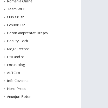
România Online
Team WEB
Club Crush
Echilibrul.ro
Beton amprentat Brașov
Beauty Tech
Mega Record
PsiLand.ro
Focus Blog
ALTC.ro
Info Covasna
Nord Press
Anunțuri Beton