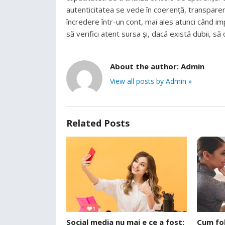
autenticitatea se vede în coerență, transparen
încredere într-un cont, mai ales atunci când i
să verifici atent sursa și, dacă există dubii, să 
About the author:
Admin
View all posts by Admin »
Related Posts
Social media nu mai e ce a fost:
Cum fol