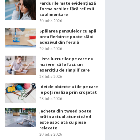
Fardurile mate evidențiază
forma ochilor fără reflexii
suplimentare
30 iulie 2026
Spălarea pensulelor cu apă
prea fierbinte poate slăbi
adezivul din ferulă
29 iulie 2026
Lista lucrurilor pe care nu
mai vrei să le faci: un
exercițiu de simplificare
28 iulie 2026
Idei de obiecte utile pe care
le poți realiza prin croșetat
28 iulie 2026
Jacheta din tweed poate
arăta actual atunci când
este asociată cu piese
relaxate
20 iulie 2026