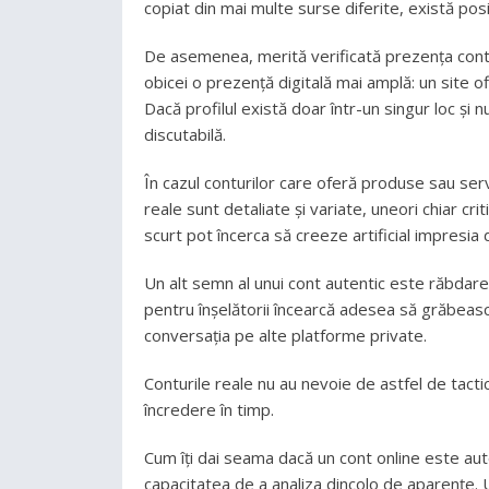
copiat din mai multe surse diferite, există posibi
De asemenea, merită verificată prezența contu
obicei o prezență digitală mai amplă: un site ofi
Dacă profilul există doar într-un singur loc și 
discutabilă.
În cazul conturilor care oferă produse sau servic
reale sunt detaliate și variate, uneori chiar cr
scurt pot încerca să creeze artificial impresia
Un alt semn al unui cont autentic este răbdarea 
pentru înșelătorii încearcă adesea să grăbeasc
conversația pe alte platforme private.
Conturile reale nu au nevoie de astfel de tactici
încredere în timp.
Cum îți dai seama dacă un cont online este auten
capacitatea de a analiza dincolo de aparențe. 