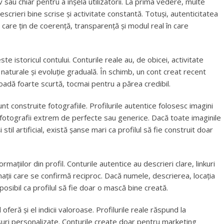
sau chiar pentru a înșela utilizatorii. La prima vedere, multe
escrieri bine scrise și activitate constantă. Totuși, autenticitatea
, care țin de coerență, transparență și modul real în care
e istoricul contului. Conturile reale au, de obicei, activitate
i naturale și evoluție graduală. În schimb, un cont creat recent
oadă foarte scurtă, tocmai pentru a părea credibil.
 construite fotografiile. Profilurile autentice folosesc imagini
r fotografii extrem de perfecte sau generice. Dacă toate imaginile
stil artificial, există șanse mari ca profilul să fie construit doar
mațiilor din profil. Conturile autentice au descrieri clare, linkuri
rmații care se confirmă reciproc. Dacă numele, descrierea, locația
posibil ca profilul să fie doar o mască bine creată.
oferă și el indicii valoroase. Profilurile reale răspund la
unsuri personalizate. Conturile create doar pentru marketing