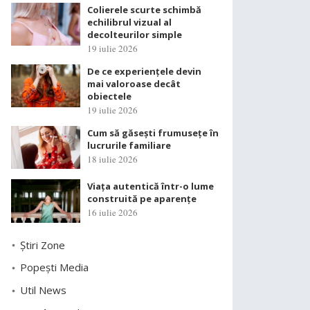
Colierele scurte schimbă
echilibrul vizual al
decolteurilor simple
19 iulie 2026
De ce experiențele devin
mai valoroase decât
obiectele
19 iulie 2026
Cum să găsești frumusețe în
lucrurile familiare
18 iulie 2026
Viața autentică într-o lume
construită pe aparențe
16 iulie 2026
Știri Zone
Popești Media
Util News