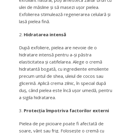
exfoliant natural, poți amesteca zahăr brun cu
ulei de măsline și să masezi ușor pielea.
Exfolierea stimulează regenerarea celulară și
lasă pielea fină.
Hidratarea intensă
După exfoliere, pielea are nevoie de o
hidratare intensă pentru a-și păstra
elasticitatea și catifelarea. Alege o cremă
hidratantă bogată, cu ingrediente emoliente
precum untul de shea, uleiul de cocos sau
glicerină. Aplică crema zilnic, în special după
duș, când pielea este încă ușor umedă, pentru
a sigila hidratarea.
Protecția împotriva factorilor externi
Pielea de pe picioare poate fi afectată de
soare, vânt sau frig. Folosește o cremă cu