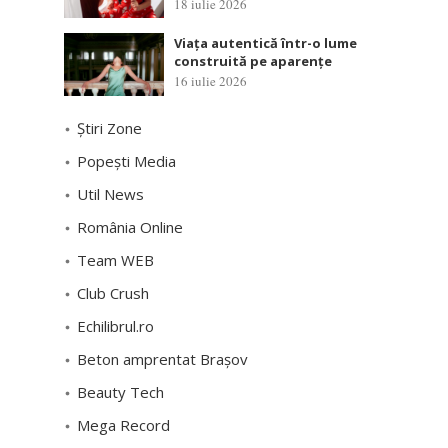
18 iulie 2026
Viața autentică într-o lume
construită pe aparențe
16 iulie 2026
Știri Zone
Popești Media
Util News
România Online
Team WEB
Club Crush
Echilibrul.ro
Beton amprentat Brașov
Beauty Tech
Mega Record