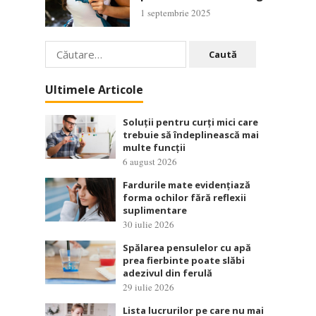
1 septembrie 2025
Caută
după:
Ultimele Articole
Soluții pentru curți mici care
trebuie să îndeplinească mai
multe funcții
6 august 2026
Fardurile mate evidențiază
forma ochilor fără reflexii
suplimentare
30 iulie 2026
Spălarea pensulelor cu apă
prea fierbinte poate slăbi
adezivul din ferulă
29 iulie 2026
Lista lucrurilor pe care nu mai