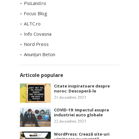
PsiLand.ro
Focus Blog
ALTC.ro
Info Covasna
Nord Press
Anunțuri Beton
Articole populare
Citate inspiratoare despre
noroc: Descoperă-le
21 decembrie 2023
COVID-19: Impactul asupra
industriei auto globale
22 decembrie 2023
WordPress: Crează site-uri
uimitoare cu ușurință