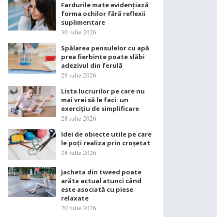
Fardurile mate evidențiază
forma ochilor fără reflexii
suplimentare
30 iulie 2026
Spălarea pensulelor cu apă
prea fierbinte poate slăbi
adezivul din ferulă
29 iulie 2026
Lista lucrurilor pe care nu
mai vrei să le faci: un
exercițiu de simplificare
28 iulie 2026
Idei de obiecte utile pe care
le poți realiza prin croșetat
28 iulie 2026
Jacheta din tweed poate
arăta actual atunci când
este asociată cu piese
relaxate
20 iulie 2026