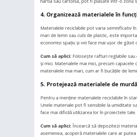
hârtia sau cartonul, pot fi plasate într-o zonă
4. Organizează materialele în func
Materialele reciclabile pot varia semnificativ î
mari de lemn sau cutii de plastic, este importan
economisi spațiu și vei face mai ușor de găsit 
Cum să aplici:
Folosește rafturi reglabile sau
și mici. Materialele mai mici, precum capacele de
materialele mai mari, cum ar fi bucățile de lemn
5. Protejează materialele de murdă
Pentru a menține materialele reciclabile în star
Unele materiale pot fi sensibile la umiditate sa
face mai dificilă utilizarea lor în proiectele tale.
Cum să aplici:
Încearcă să depozitezi material
asemenea, acoperă materialele care ar putea a