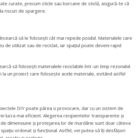
rate curate, precum sticle sau borcane de sticlă, asigură-te că
la riscuri de spargere.
 încearcă să le folosești cât mai repede posibil. Materialele care
de utilizat sau de reciclat, iar spațiul poate deveni rapid
cearcă să folosești materialele reciclabile într-un timp rezonabil.
ezi la un proiect care folosește acele materiale, evitând astfel
roiectele DIY poate părea o provocare, dar cu un sistem de
ei lucra mai eficient. Alegerea recipientelor transparente și
e de dimensiune și protejarea lor de murdărie sunt doar câteva
pațiu ordonat și funcțional. Astfel, vei putea să îți desfășori
, creativ și ecologic.