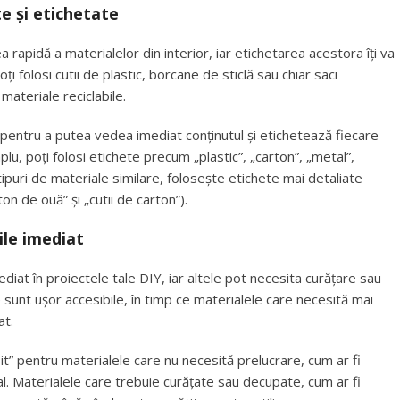
e și etichetate
a rapidă a materialelor din interior, iar etichetarea acestora îți va
i folosi cutii de plastic, borcane de sticlă sau chiar saci
 materiale reciclabile.
pentru a putea vedea imediat conținutul și etichetează fiecare
lu, poți folosi etichete precum „plastic”, „carton”, „metal”,
 tipuri de materiale similare, folosește etichete mai detaliate
on de ouă” și „cutii de carton”).
bile imediat
mediat în proiectele tale DIY, iar altele pot necesita curățare sau
e sunt ușor accesibile, în timp ce materialele care necesită mai
at.
t” pentru materialele care nu necesită prelucrare, cum ar fi
al. Materialele care trebuie curățate sau decupate, cum ar fi