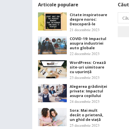
Articole populare
Căut
Citate inspiratoare
Caută
despre noroc:
după:
Descoperă-le
21 decembrie 2023
COVID-19: Impactul
asupra industriei
auto globale
22 decembrie 2023
WordPress: Crează
site-uri uimitoare
cu ușurință
23 decembrie 2023
Alegerea grădiniței
private: Impactul
asupra copilului
24 decembrie 2023
Sora: Mai mult
decât o prietenă,
un ghid de viață
25 decembrie 2023