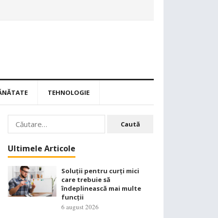
ĂNĂTATE
TEHNOLOGIE
Caută
după:
Ultimele Articole
Soluții pentru curți mici
care trebuie să
îndeplinească mai multe
funcții
6 august 2026