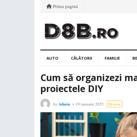
Prima pagină
AUTO
CĂLĂTORII
FAMILIE
B
Cum să organizezi mat
proiectele DIY
Admin
by
19 ianuarie 2025
Diverse