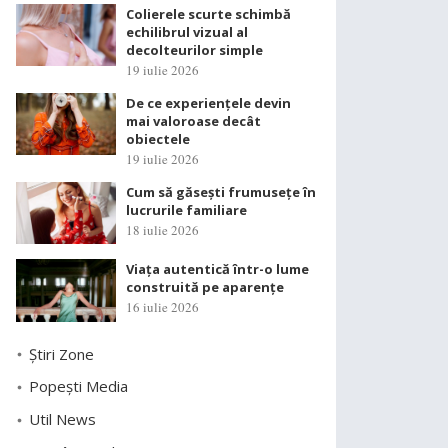
Colierele scurte schimbă
echilibrul vizual al
decolteurilor simple
19 iulie 2026
De ce experiențele devin
mai valoroase decât
obiectele
19 iulie 2026
Cum să găsești frumusețe în
lucrurile familiare
18 iulie 2026
Viața autentică într-o lume
construită pe aparențe
16 iulie 2026
Știri Zone
Popești Media
Util News