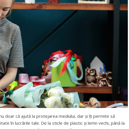
u doar că ajută la protejarea mediului, dar și îți permite să
ate în lucrările tale. De la sticle de plastic și lemn vechi, până la