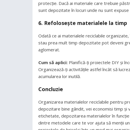
protecție. Dacă ai materiale care trebuie păst
sunt depozitate în locuri unde nu sunt expuse 
6. Refolosește materialele la timp
Odată ce ai materialele reciclabile organizate,
stau prea mult timp depozitate pot deveni greu 
aglomerat.
Cum să aplici:
Planifică-ți proiectele DIY și în
Organizează-ți activitățile astfel încât să lucr
acumularea lor inutilă.
Concluzie
Organizarea materialelor reciclabile pentru p
depozitare bine gândit, vei economisi timp și v
etichetate, depozitarea materialelor în funcți
dintre metodele care te vor ajuta să menții un s
proiectele de bricolaj într-un mod mai organizat