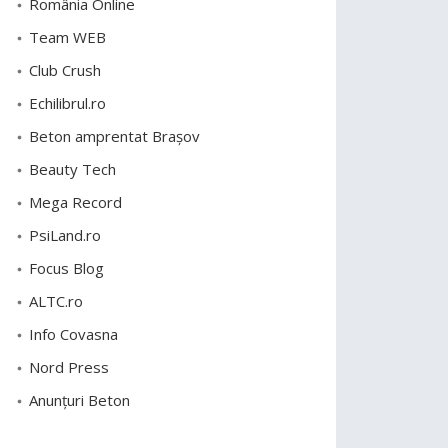
România Online
Team WEB
Club Crush
Echilibrul.ro
Beton amprentat Brașov
Beauty Tech
Mega Record
PsiLand.ro
Focus Blog
ALTC.ro
Info Covasna
Nord Press
Anunțuri Beton