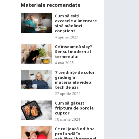
Materiale recomandate
Cum să eviți
excesele alimentare
și să mănânci
conștient
4 aprilie 2025
Ce înseamnă slay?
Sensul modern al
termenului
4 mai 2025
7 tendințe de color
grading în
materialele video
tech de azi
27 aprilie 2025
Cum să gătești
friptura de porc la
cuptor
10 martie 2024
Ce rol joacă odihna
profundă în
echilibrul hormonal