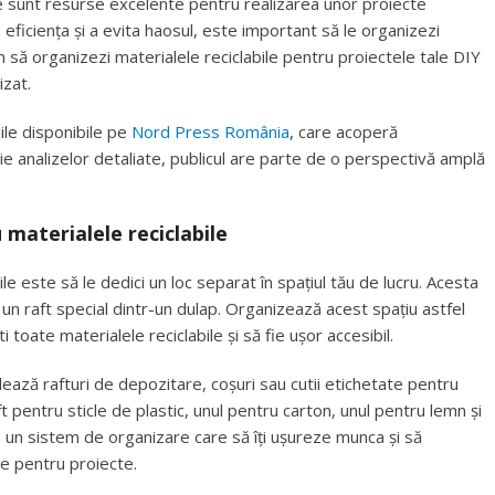
ile sunt resurse excelente pentru realizarea unor proiecte
eficiența și a evita haosul, este important să le organizezi
 să organizezi materialele reciclabile pentru proiectele tale DIY
izat.
iile disponibile pe
Nord Press România
, care acoperă
 analizelor detaliate, publicul are parte de o perspectivă amplă
 materialele reciclabile
le este să le dedici un loc separat în spațiul tău de lucru. Acesta
r un raft special dintr-un dulap. Organizează acest spațiu astfel
 toate materialele reciclabile și să fie ușor accesibil.
lează rafturi de depozitare, coșuri sau cutii etichetate pentru
t pentru sticle de plastic, unul pentru carton, unul pentru lemn și
rea un sistem de organizare care să îți ușureze munca și să
e pentru proiecte.