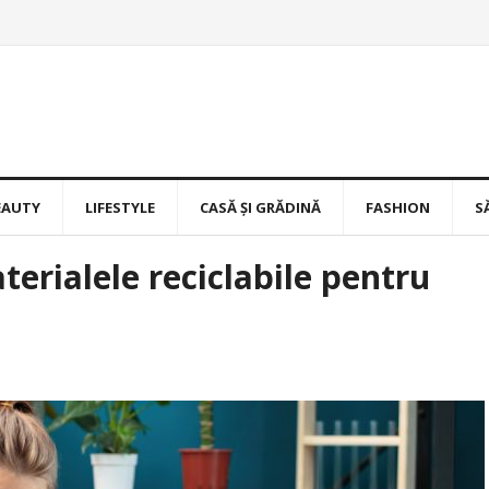
EAUTY
LIFESTYLE
CASĂ ȘI GRĂDINĂ
FASHION
S
erialele reciclabile pentru