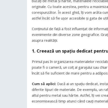
bucăți de metal și hârtie, materialele reciclab
originale. Cu toate acestea, pentru a maximiza 
corespunzător. În acest ghid, îți vom arăta cum
astfel încât să fie ușor accesibile și gata de util
Conținutul de față a fost influențat de informaț
evenimente din diverse zone geografice. Grație
asupra realității.
1. Creează un spațiu dedicat pentru
Primul pas în organizarea materialelor reciclabi
poate fi o cameră, un colț al garajului sau chia
încât să fie suficient de mare pentru a adăposti
Cum să aplici:
Dacă ai un spațiu dedicat, insta
diferite tipuri de materiale. De exemplu, un raf
altul pentru metal sau hârtie. Astfel, îți vei c
economisească timp atunci când cauți material