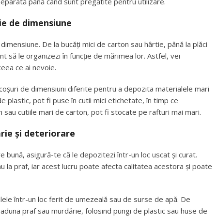
 separată până când sunt pregătite pentru utilizare.
ție de dimensiune
n dimensiune. De la bucăți mici de carton sau hârtie, până la plăci
t să le organizezi în funcție de mărimea lor. Astfel, vei
ceea ce ai nevoie.
 coșuri de dimensiuni diferite pentru a depozita materialele mari
 plastic, pot fi puse în cutii mici etichetate, în timp ce
 sau cutiile mari de carton, pot fi stocate pe rafturi mai mari.
rie și deteriorare
e bună, asigură-te că le depozitezi într-un loc uscat și curat.
u la praf, iar acest lucru poate afecta calitatea acestora și poate
ele într-un loc ferit de umezeală sau de surse de apă. De
duna praf sau murdărie, folosind pungi de plastic sau huse de