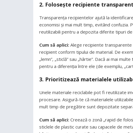
2. Folosește recipiente transparent
Transparența recipientelor ajută la identificare
economisi și mai mult timp, evitând confuzia. Poț
reutilizabili pentru a depozita diferite tipuri de
Cum să aplici:
Alege recipiente transparente 
recipient conform tipului de material. De exemp
„lemn”, „sticlă” sau „hârtie”. Dacă ai mai multe
pentru a diferenția între ele (de exemplu, „cart
3. Prioritizează materialele utiliza
Unele materiale reciclabile pot fi reutilizate i
procesare. Asigură-te că materialele utilizabil
mult timp de pregătire sunt depozitate separ
Cum să aplici:
Creează o zonă „rapid de folosi
sticlele de plastic curate sau capacele de met