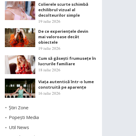
Colierele scurte schimbă
echilibrul vizual al
decolteurilor simple
19 iulie 2026
De ce experiențele devin
mai valoroase decât
obiectele
19 iulie 2026
Cum să găsești frumusețe în
lucrurile familiare
18 iulie 2026
Viața autentică într-o lume
construită pe aparențe
16 iulie 2026
Știri Zone
Popești Media
Util News