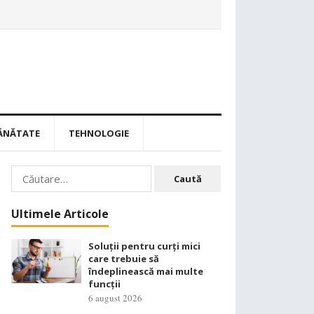
ĂNĂTATE
TEHNOLOGIE
Caută
după:
Ultimele Articole
Soluții pentru curți mici
care trebuie să
îndeplinească mai multe
funcții
6 august 2026