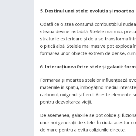
Destinul unei stele: evoluția și moartea
Odată ce o stea consumă combustibilul nuclear 
steaua devine instabilă. Stelele mai mici, prec
straturile exterioare și de a se transforma în
o pitică albă. Stelele mai masive pot exploda 
formarea unor obiecte extrem de dense, cum ar
Interacțiunea între stele și galaxii: for
Formarea și moartea stelelor influențează evol
materiale în spațiu, îmbogățind mediul interste
carbonul, oxigenul și fierul. Aceste elemente s
pentru dezvoltarea vieții.
De asemenea, galaxiile se pot colide și fuziona
unor noi generații de stele. În ciuda acestor col
de mare pentru a evita coliziunile directe.