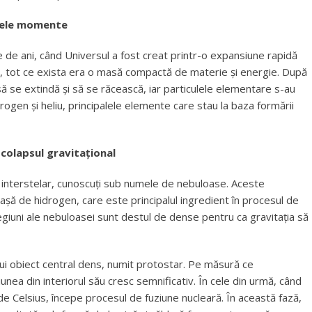
imele momente
 de ani, când Universul a fost creat printr-o expansiune rapidă
, tot ce exista era o masă compactă de materie și energie. După
ă se extindă și să se răcească, iar particulele elementare s-au
ogen și heliu, principalele elemente care stau la baza formării
 colapsul gravitațional
f interstelar, cunoscuți sub numele de nebuloase. Aceste
așă de hidrogen, care este principalul ingredient în procesul de
regiuni ale nebuloasei sunt destul de dense pentru ca gravitația să
ui obiect central dens, numit protostar. Pe măsură ce
nea din interiorul său cresc semnificativ. În cele din urmă, când
e Celsius, începe procesul de fuziune nucleară. În această fază,