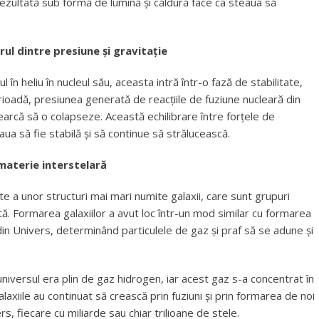
rezultată sub formă de lumină și căldură face ca steaua să
brul dintre presiune și gravitație
n heliu în nucleul său, aceasta intră într-o fază de stabilitate,
rioadă, presiunea generată de reacțiile de fuziune nucleară din
ncearcă să o colapseze. Această echilibrare între forțele de
aua să fie stabilă și să continue să strălucească.
 materie interstelară
rte a unor structuri mai mari numite galaxii, care sunt grupuri
ă. Formarea galaxiilor a avut loc într-un mod similar cu formarea
 din Univers, determinând particulele de gaz și praf să se adune și
universul era plin de gaz hidrogen, iar acest gaz s-a concentrat în
laxiile au continuat să crească prin fuziuni și prin formarea de noi
ers, fiecare cu miliarde sau chiar trilioane de stele.