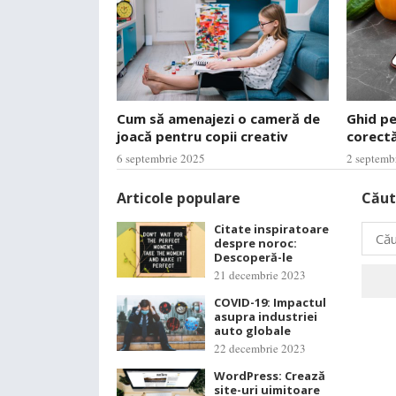
Cum să amenajezi o cameră de
Ghid p
joacă pentru copii creativ
corectă
6 septembrie 2025
2 septemb
Articole populare
Căut
Citate inspiratoare
Caută
despre noroc:
după:
Descoperă-le
21 decembrie 2023
COVID-19: Impactul
asupra industriei
auto globale
22 decembrie 2023
WordPress: Crează
site-uri uimitoare