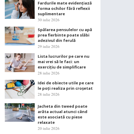
Fardurile mate evidențiază
forma ochilor fără reflexii
suplimentare
30 iulie 2026
Spălarea pensulelor cu apă
prea fierbinte poate slăbi
adezivul din ferulă
29 iulie 2026
Lista lucrurilor pe care nu
mai vrei să le faci: un
exercițiu de simplificare
28 iulie 2026
Idei de obiecte utile pe care
le poți realiza prin croșetat
28 iulie 2026
Jacheta din tweed poate
arăta actual atunci când
este asociată cu piese
relaxate
20 iulie 2026