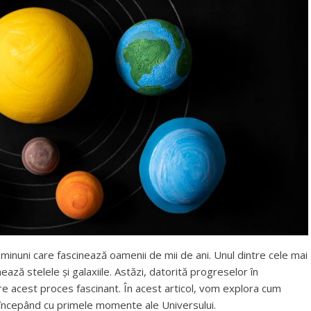
e minuni care fascinează oamenii de mii de ani. Unul dintre cele mai
ză stelele și galaxiile. Astăzi, datorită progreselor în
re acest proces fascinant. În acest articol, vom explora cum
or, începând cu primele momente ale Universului.