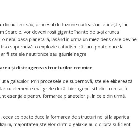
din nucleul său, procesul de fuziune nucleară încetinește, iar
um Soarele, vor deveni roșii gigante înainte de a-și arunca
tr-o nebuloasă planetară, lăsând în urmă un miez dens care devine
într-o supernovă, o explozie cataclismică care poate duce la
 fi stelele neutronice sau găurile negre.
marea și distrugerea structurilor cosmice
uția galaxiilor. Prin procesele de supernovă, stelele eliberează
lar cu elemente mai grele decât hidrogenul și heliul, cum ar fi
unt esențiale pentru formarea planetelor și, în cele din urmă,
, ceea ce poate duce la formarea de structuri noi și la apariția
iziuni, majoritatea stelelor dintr-o galaxie au o orbită suficient