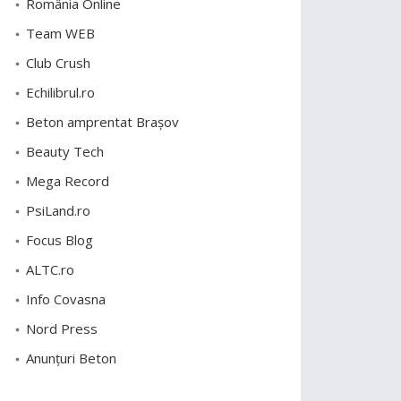
România Online
Team WEB
Club Crush
Echilibrul.ro
Beton amprentat Brașov
Beauty Tech
Mega Record
PsiLand.ro
Focus Blog
ALTC.ro
Info Covasna
Nord Press
Anunțuri Beton