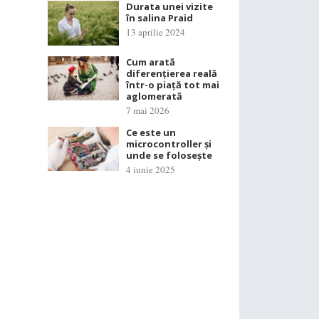
Durata unei vizite
în salina Praid
13 aprilie 2024
Cum arată
diferențierea reală
într-o piață tot mai
aglomerată
7 mai 2026
Ce este un
microcontroller și
unde se folosește
4 iunie 2025