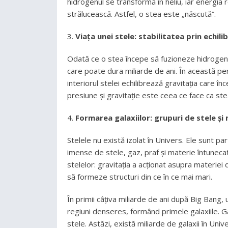
hidrogenul se transformă în heliu, iar energia 
strălucească. Astfel, o stea este „născută”.
Viața unei stele: stabilitatea prin echili
Odată ce o stea începe să fuzioneze hidrogenul î
care poate dura miliarde de ani. În această pe
interiorul stelei echilibrează gravitația care î
presiune și gravitație este ceea ce face ca ste
Formarea galaxiilor: grupuri de stele și
Stelele nu există izolat în Univers. Ele sunt pa
imense de stele, gaz, praf și materie întunecat
stelelor: gravitația a acționat asupra materiei
să formeze structuri din ce în ce mai mari.
În primii câțiva miliarde de ani după Big Bang, 
regiuni denseres, formând primele galaxiile. Ga
stele. Astăzi, există miliarde de galaxii în Univ