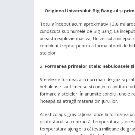
Originea Universului: Big Bang-ul și pr
Totul a început acum aproximativ 13,8 miliarde
cunoscută sub numele de Big Bang. La început
această explozie masivă, Universul a început s
combinat treptat pentru a forma atomii de hidr
stelelor.
Formarea primelor stele: nebuloasele și
Stelele se formează în nori mari de gaz și pra
nebuloase sunt imense și conțin o cantitate uri
formare a stelelor. În anumite condiții, unele 
înceapă să atragă materia din jurul lor.
Acest colaps gravitațional duce la formarea un
protostarul se contractă, temperatura și presiu
temperatura ajunge la câteva milioane de grad