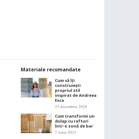
Materiale recomandate
Cum să îți
construiești
propriul stil
inspirat de Andreea
Esca
23 decembrie 2024
Cum transformi un
dulap cu rafturi
într-o zonă de bar
7 iunie 2025