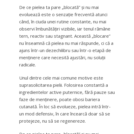
De ce pielea ta pare „blocată” și nu mai
evoluează este o senzație frecventă atunci
când, în ciuda unei rutine constante, nu mai
observi îmbunătățiri vizibile, iar tenul rămâne
tern, reactiv sau stagnant. Această „blocare”
nu înseamnă că pielea nu mai răspunde, ci că a
ajuns într-un dezechilibru sau într-o etapă de
menținere care necesită ajustări, nu soluții
radicale.
Unul dintre cele mai comune motive este
suprasolicitarea pielii. Folosirea constantă a
ingredientelor active puternice, fără pauze sau
faze de menținere, poate obosi bariera
cutanată. În loc să evolueze, pielea intră într-
un mod defensiv, în care încearcă doar să se
protejeze, nu să se regenereze.