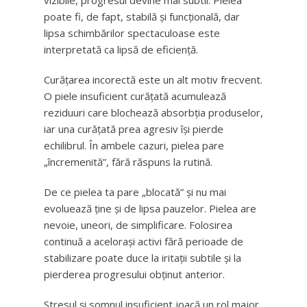
vizibile, progresul devine mai subtil. Pielea
poate fi, de fapt, stabilă și funcțională, dar
lipsa schimbărilor spectaculoase este
interpretată ca lipsă de eficiență.
Curățarea incorectă este un alt motiv frecvent.
O piele insuficient curățată acumulează
reziduuri care blochează absorbția produselor,
iar una curățată prea agresiv își pierde
echilibrul. În ambele cazuri, pielea pare
„încremenită”, fără răspuns la rutină.
De ce pielea ta pare „blocată” și nu mai
evoluează ține și de lipsa pauzelor. Pielea are
nevoie, uneori, de simplificare. Folosirea
continuă a acelorași activi fără perioade de
stabilizare poate duce la iritații subtile și la
pierderea progresului obținut anterior.
Stresul și somnul insuficient joacă un rol major.