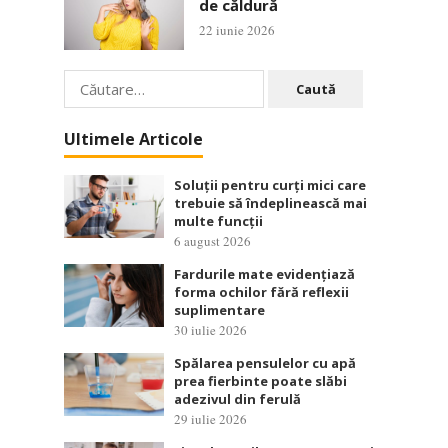
de căldură
22 iunie 2026
Caută
după:
Ultimele Articole
Soluții pentru curți mici care
trebuie să îndeplinească mai
multe funcții
6 august 2026
Fardurile mate evidențiază
forma ochilor fără reflexii
suplimentare
30 iulie 2026
Spălarea pensulelor cu apă
prea fierbinte poate slăbi
adezivul din ferulă
29 iulie 2026