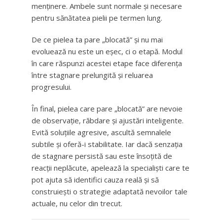
menținere. Ambele sunt normale și necesare
pentru sănătatea pielii pe termen lung.
De ce pielea ta pare „blocată” și nu mai
evoluează nu este un eșec, ci o etapă. Modul
în care răspunzi acestei etape face diferența
între stagnare prelungită și reluarea
progresului.
În final, pielea care pare „blocată” are nevoie
de observație, răbdare și ajustări inteligente.
Evită soluțiile agresive, ascultă semnalele
subtile și oferă-i stabilitate. Iar dacă senzația
de stagnare persistă sau este însoțită de
reacții neplăcute, apelează la specialiști care te
pot ajuta să identifici cauza reală și să
construiești o strategie adaptată nevoilor tale
actuale, nu celor din trecut.