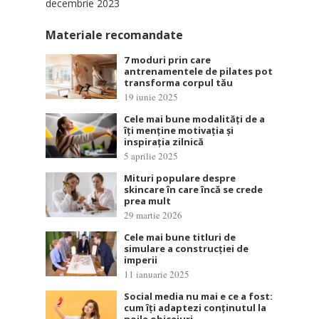
decembrie 2023
Materiale recomandate
7 moduri prin care
antrenamentele de pilates pot
transforma corpul tău
19 iunie 2025
Cele mai bune modalități de a
îți menține motivația și
inspirația zilnică
5 aprilie 2025
Mituri populare despre
skincare în care încă se crede
prea mult
29 martie 2026
Cele mai bune titluri de
simulare a construcției de
imperii
11 ianuarie 2025
Social media nu mai e ce a fost:
cum îți adaptezi conținutul la