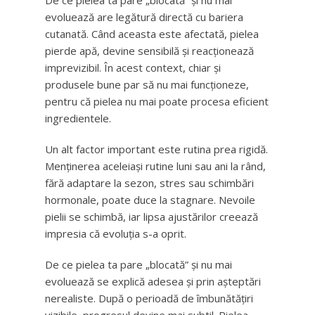
De ce pielea ta pare „blocată” și nu mai
evoluează are legătură directă cu bariera
cutanată. Când aceasta este afectată, pielea
pierde apă, devine sensibilă și reacționează
imprevizibil. În acest context, chiar și
produsele bune par să nu mai funcționeze,
pentru că pielea nu mai poate procesa eficient
ingredientele.
Un alt factor important este rutina prea rigidă.
Menținerea aceleiași rutine luni sau ani la rând,
fără adaptare la sezon, stres sau schimbări
hormonale, poate duce la stagnare. Nevoile
pielii se schimbă, iar lipsa ajustărilor creează
impresia că evoluția s-a oprit.
De ce pielea ta pare „blocată” și nu mai
evoluează se explică adesea și prin așteptări
nerealiste. După o perioadă de îmbunătățiri