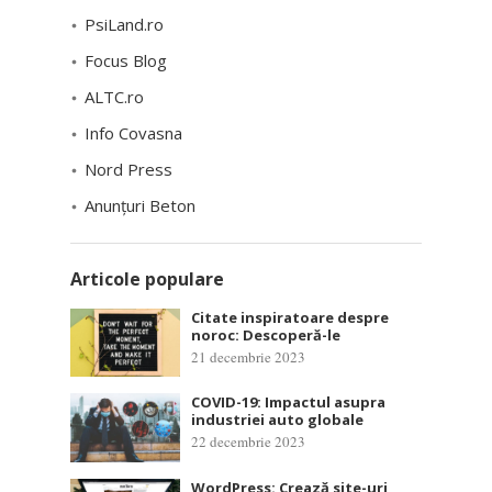
PsiLand.ro
Focus Blog
ALTC.ro
Info Covasna
Nord Press
Anunțuri Beton
Articole populare
Citate inspiratoare despre
noroc: Descoperă-le
21 decembrie 2023
COVID-19: Impactul asupra
industriei auto globale
22 decembrie 2023
WordPress: Crează site-uri