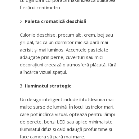
cu oglindă încorporată maximizează utilitatea
fiecărui centimetru.
Paleta cromatică deschisă
Culorile deschise, precum alb, crem, bej sau
gri pal, fac ca un dormitor mic să pară mai
aerisit și mai luminos. Accentele pastelate
adăugate prin perne, cuverturi sau mici
decorațiuni creează o atmosferă plăcută, fără
a încărca vizual spațiul.
Iluminatul strategic
Un design inteligent include întotdeauna mai
multe surse de lumină. În locul lustrelor mari,
care pot încărca vizual, optează pentru lămpi
de perete, benzi LED sau aplice minimaliste.
Iluminatul difuz și cald adaugă profunzime și
face camera să pară mai mare.