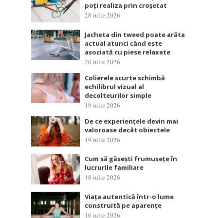
poți realiza prin croșetat
28 iulie 2026
Jacheta din tweed poate arăta
actual atunci când este
asociată cu piese relaxate
20 iulie 2026
Colierele scurte schimbă
echilibrul vizual al
decolteurilor simple
19 iulie 2026
De ce experiențele devin mai
valoroase decât obiectele
19 iulie 2026
Cum să găsești frumusețe în
lucrurile familiare
18 iulie 2026
Viața autentică într-o lume
construită pe aparențe
16 iulie 2026