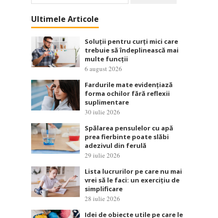
după:
Ultimele Articole
Soluții pentru curți mici care
trebuie să îndeplinească mai
multe funcții
6 august 2026
Fardurile mate evidențiază
forma ochilor fără reflexii
suplimentare
30 iulie 2026
Spălarea pensulelor cu apă
prea fierbinte poate slăbi
adezivul din ferulă
29 iulie 2026
Lista lucrurilor pe care nu mai
vrei să le faci: un exercițiu de
simplificare
28 iulie 2026
Idei de obiecte utile pe care le