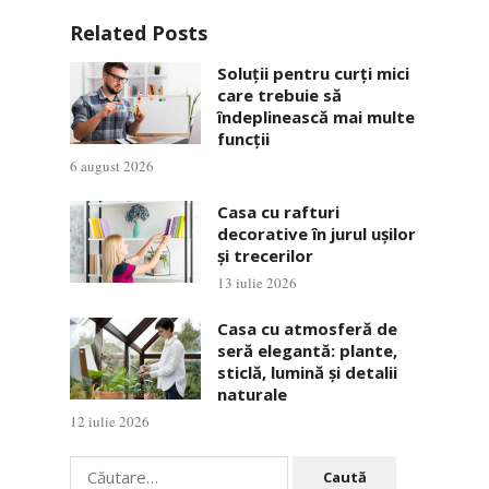
Related Posts
Soluții pentru curți mici
care trebuie să
îndeplinească mai multe
funcții
6 august 2026
Casa cu rafturi
decorative în jurul ușilor
și trecerilor
13 iulie 2026
Casa cu atmosferă de
seră elegantă: plante,
sticlă, lumină și detalii
naturale
12 iulie 2026
Caută