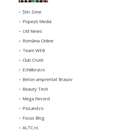
Știri Zone
Popești Media
Util News
România Online
Team WEB
Club Crush
Echilibrul.ro
Beton amprentat Brașov
Beauty Tech
Mega Record
PsiLand.ro
Focus Blog
ALTC.ro