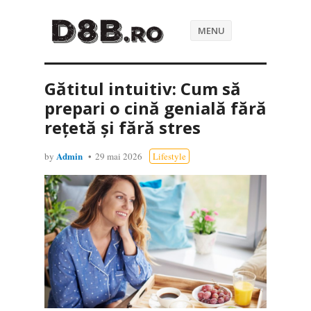
MENU
Gătitul intuitiv: Cum să
prepari o cină genială fără
rețetă și fără stres
Admin
by
29 mai 2026
Lifestyle