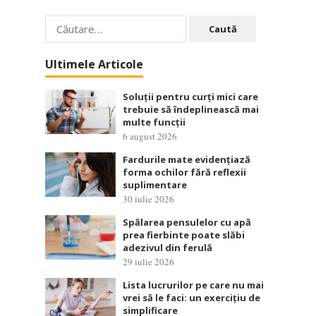
Caută
după:
Ultimele Articole
Soluții pentru curți mici care
trebuie să îndeplinească mai
multe funcții
6 august 2026
Fardurile mate evidențiază
forma ochilor fără reflexii
suplimentare
30 iulie 2026
Spălarea pensulelor cu apă
prea fierbinte poate slăbi
adezivul din ferulă
29 iulie 2026
Lista lucrurilor pe care nu mai
vrei să le faci: un exercițiu de
simplificare