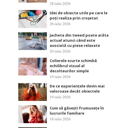
28 iulie 2026
Idei de obiecte utile pe care le
poți realiza prin croșetat
28 iulie 2026
Jacheta din tweed poate arăta
actual atunci când este
asociată cu piese relaxate
20 iulie 2026
Colierele scurte schimbă
echilibrul vizual al
decolteurilor simple
19 iulie 2026
De ce experiențele devin mai
valoroase decât obiectele
19 iulie 2026
Cum să găsești frumusețe în
lucrurile familiare
18 iulie 2026