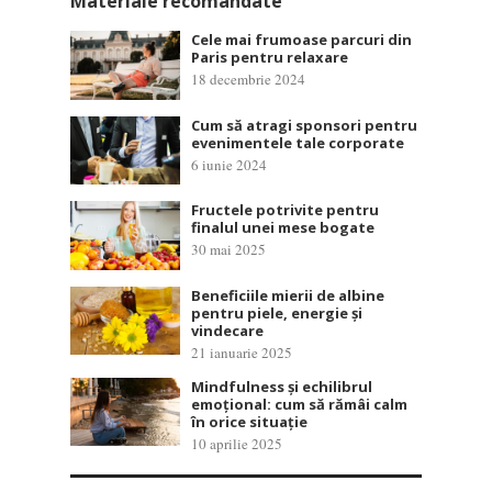
Materiale recomandate
Cele mai frumoase parcuri din
Paris pentru relaxare
18 decembrie 2024
Cum să atragi sponsori pentru
evenimentele tale corporate
6 iunie 2024
Fructele potrivite pentru
finalul unei mese bogate
30 mai 2025
Beneficiile mierii de albine
pentru piele, energie și
vindecare
21 ianuarie 2025
Mindfulness și echilibrul
emoțional: cum să rămâi calm
în orice situație
10 aprilie 2025