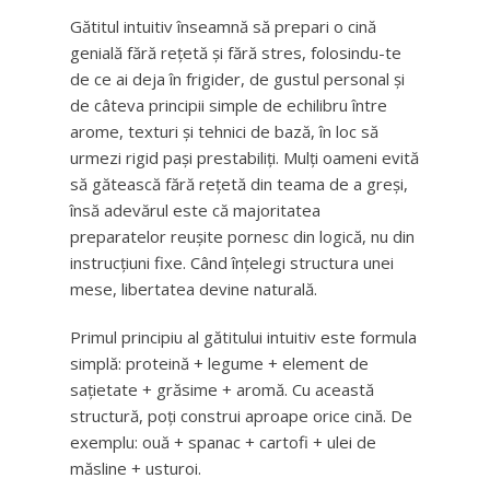
Gătitul intuitiv înseamnă să prepari o cină
genială fără rețetă și fără stres, folosindu-te
de ce ai deja în frigider, de gustul personal și
de câteva principii simple de echilibru între
arome, texturi și tehnici de bază, în loc să
urmezi rigid pași prestabiliți. Mulți oameni evită
să gătească fără rețetă din teama de a greși,
însă adevărul este că majoritatea
preparatelor reușite pornesc din logică, nu din
instrucțiuni fixe. Când înțelegi structura unei
mese, libertatea devine naturală.
Primul principiu al gătitului intuitiv este formula
simplă: proteină + legume + element de
sațietate + grăsime + aromă. Cu această
structură, poți construi aproape orice cină. De
exemplu: ouă + spanac + cartofi + ulei de
măsline + usturoi.