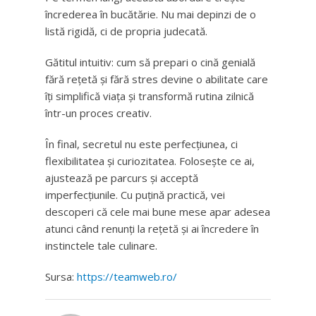
încrederea în bucătărie. Nu mai depinzi de o
listă rigidă, ci de propria judecată.
Gătitul intuitiv: cum să prepari o cină genială
fără rețetă și fără stres devine o abilitate care
îți simplifică viața și transformă rutina zilnică
într-un proces creativ.
În final, secretul nu este perfecțiunea, ci
flexibilitatea și curiozitatea. Folosește ce ai,
ajustează pe parcurs și acceptă
imperfecțiunile. Cu puțină practică, vei
descoperi că cele mai bune mese apar adesea
atunci când renunți la rețetă și ai încredere în
instinctele tale culinare.
Sursa:
https://teamweb.ro/