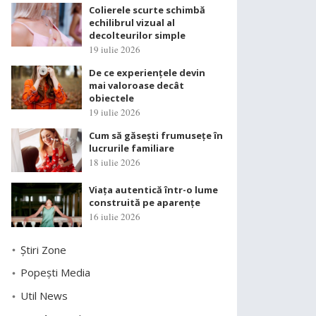
Colierele scurte schimbă
echilibrul vizual al
decolteurilor simple
19 iulie 2026
De ce experiențele devin
mai valoroase decât
obiectele
19 iulie 2026
Cum să găsești frumusețe în
lucrurile familiare
18 iulie 2026
Viața autentică într-o lume
construită pe aparențe
16 iulie 2026
Știri Zone
Popești Media
Util News