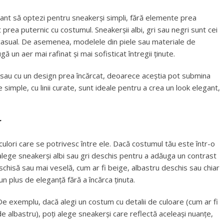
tant să optezi pentru sneakerși simpli, fără elemente prea
 prea puternic cu costumul. Sneakerșii albi, gri sau negri sunt cei
tă casual. De asemenea, modelele din piele sau materiale de
ă un aer mai rafinat și mai sofisticat întregii ținute.
i sau cu un design prea încărcat, deoarece aceștia pot submina
e simple, cu linii curate, sunt ideale pentru a crea un look elegant,
r
culori care se potrivesc între ele. Dacă costumul tău este într-o
 alege sneakerși albi sau gri deschis pentru a adăuga un contrast
schisă sau mai veselă, cum ar fi beige, albastru deschis sau chiar
un plus de eleganță fără a încărca ținuta.
e exemplu, dacă alegi un costum cu detalii de culoare (cum ar fi
e albastru), poți alege sneakerși care reflectă aceleași nuanțe,