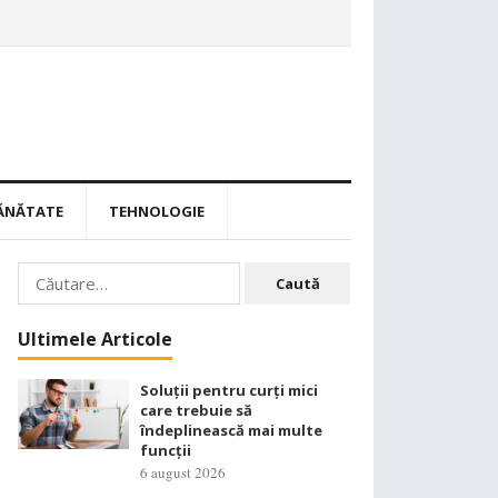
ĂNĂTATE
TEHNOLOGIE
Caută
după:
Ultimele Articole
Soluții pentru curți mici
care trebuie să
îndeplinească mai multe
funcții
6 august 2026