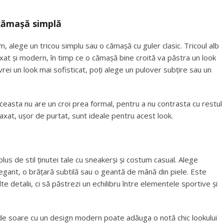
cămașă simplă
, alege un tricou simplu sau o cămașă cu guler clasic. Tricoul alb
at și modern, în timp ce o cămașă bine croită va păstra un look
vrei un look mai sofisticat, poți alege un pulover subțire sau un
aceasta nu are un croi prea formal, pentru a nu contrasta cu restul
axat, ușor de purtat, sunt ideale pentru acest look.
lus de stil ținutei tale cu sneakerși și costum casual. Alege
legant, o brățară subtilă sau o geantă de mână din piele. Este
e detalii, ci să păstrezi un echilibru între elementele sportive și
e soare cu un design modern poate adăuga o notă chic lookului