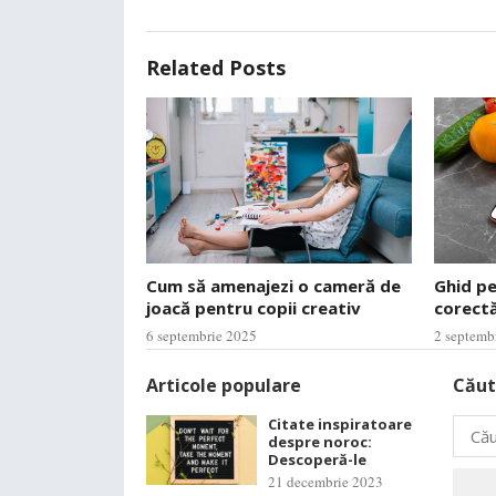
Related Posts
Cum să amenajezi o cameră de
Ghid p
joacă pentru copii creativ
corectă
6 septembrie 2025
2 septemb
Articole populare
Căut
Citate inspiratoare
Caută
despre noroc:
după:
Descoperă-le
21 decembrie 2023