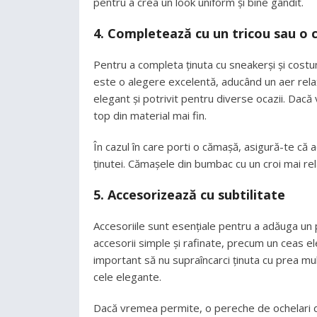
pentru a crea un look uniform și bine gândit.
4.
Completează cu un tricou sau o 
Pentru a completa ținuta cu sneakerși și costum
este o alegere excelentă, aducând un aer relax
elegant și potrivit pentru diverse ocazii. Dacă 
top din material mai fin.
În cazul în care porti o cămașă, asigură-te că 
ținutei. Cămașele din bumbac cu un croi mai rel
5.
Accesorizează cu subtilitate
Accesoriile sunt esențiale pentru a adăuga un p
accesorii simple și rafinate, precum un ceas e
important să nu supraîncarci ținuta cu prea mult
cele elegante.
Dacă vremea permite, o pereche de ochelari d