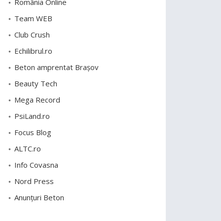
România Online
Team WEB
Club Crush
Echilibrul.ro
Beton amprentat Brașov
Beauty Tech
Mega Record
PsiLand.ro
Focus Blog
ALTC.ro
Info Covasna
Nord Press
Anunțuri Beton