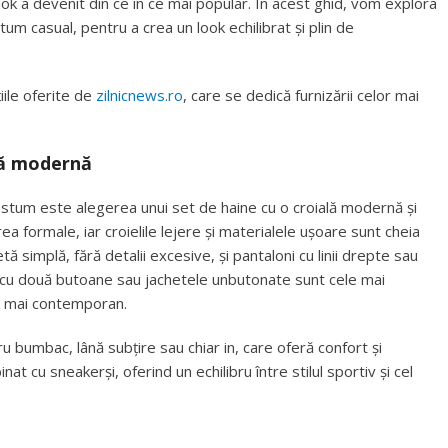
ook a devenit din ce în ce mai popular. În acest ghid, vom explora
tum casual, pentru a crea un look echilibrat și plin de
iile oferite de
zilnicnews.ro
, care se dedică furnizării celor mai
lă modernă
ostum este alegerea unui set de haine cu o croială modernă și
a formale, iar croielile lejere și materialele ușoare sunt cheia
 simplă, fără detalii excesive, și pantaloni cu linii drepte sau
le cu două butoane sau jachetele unbutonate sunt cele mai
și mai contemporan.
 bumbac, lână subțire sau chiar in, care oferă confort și
at cu sneakerși, oferind un echilibru între stilul sportiv și cel
i