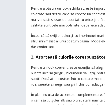
Pentru a păstra un look echilibrat, este impor
colorate sau detalii care să creeze un contrast
mai versatili și ușor de asortat cu orice ținu
calitate sunt cele mai potrivite, deoarece adaug
Încearcă să eviți sneakerșii cu imprimeuri mar
stilul minimalist al unui costum casual. Modelel
dar confortabil.
3.
Asortează culorile corespunzăto
Pentru un look coerent, este esențial să alegi 
nuanță închisă (negru, bleumarin sau gri), poți
subtil. Dacă ai un costum într-o culoare mai de
roz, sneakerșii negri sau gri închis vor adăuga 
În plus, nu uita de accentele complementare. D
o cămașă cu guler alb sau o cravată în nuanță d