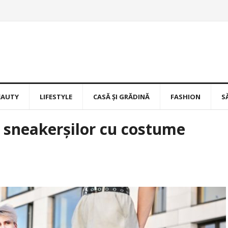
EAUTY
LIFESTYLE
CASĂ ȘI GRĂDINĂ
FASHION
S
 sneakerșilor cu costume