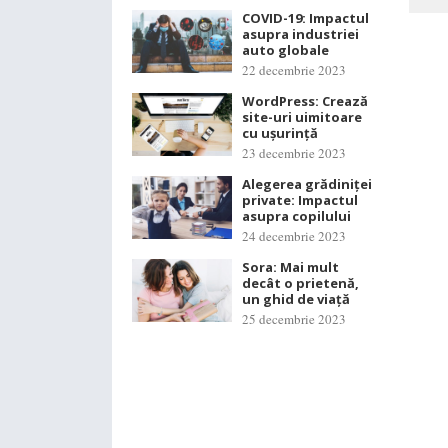
COVID-19: Impactul
asupra industriei
auto globale
22 decembrie 2023
WordPress: Crează
site-uri uimitoare
cu ușurință
23 decembrie 2023
Alegerea grădiniței
private: Impactul
asupra copilului
24 decembrie 2023
Sora: Mai mult
decât o prietenă,
un ghid de viață
25 decembrie 2023