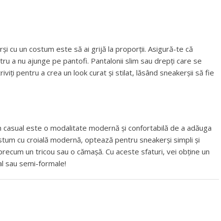
rși cu un costum este să ai grijă la proporții. Asigură-te că
tru a nu ajunge pe pantofi. Pantalonii slim sau drepți care se
iți pentru a crea un look curat și stilat, lăsând sneakerșii să fie
um casual este o modalitate modernă și confortabilă de a adăuga
ostum cu croială modernă, optează pentru sneakerși simpli și
 precum un tricou sau o cămașă. Cu aceste sfaturi, vei obține un
ual sau semi-formale!