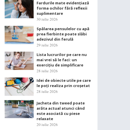
Fardurile mate evidențiază
forma ochilor fără reflexii
suplimentare
30 iulie 2026
Spălarea pensulelor cu apă
prea fierbinte poate slăbi
adezivul din ferulă
29 iulie 2026
Lista lucrurilor pe care nu
mai vrei să le faci: un
exercițiu de simplificare
28 iulie 2026
Idei de obiecte utile pe care
le poți realiza prin croșetat
28 iulie 2026
Jacheta din tweed poate
arăta actual atunci când
este asociată cu piese
relaxate
20 iulie 2026