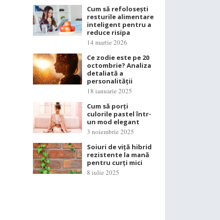
Cum să refolosești
resturile alimentare
inteligent pentru a
reduce risipa
14 martie 2026
Ce zodie este pe 20
octombrie? Analiza
detaliată a
personalității
18 ianuarie 2025
Cum să porți
culorile pastel într-
un mod elegant
3 noiembrie 2025
Soiuri de viță hibrid
rezistente la mană
pentru curți mici
8 iulie 2025