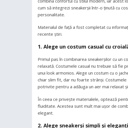
combina confortul cu stilul modern, iar acest l
cum să integrezi sneakerșii într-o ținută cu cos
personalitate.
Materialul de față a fost completat cu informaț
recente știri.
1.
Alege un costum casual cu croia
Primul pas în combinarea sneakerșilor cu un c
relaxată. Costumele casual nu trebuie să fie pre
unui look armonios. Alege un costum cu o jachetă
chiar slim fit, dar nu foarte strânși. Costume
potrivite pentru a adăuga un aer mai relaxat 
În ceea ce privește materialele, optează pentru
fluiditate. Acestea sunt mult mai ușor de combin
elegant.
2.
Alege sneakerși simpli și eleganț