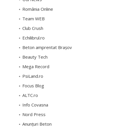
România Online
Team WEB
Club Crush
Echilibrul.ro
Beton amprentat Brașov
Beauty Tech
Mega Record
PsiLand.ro
Focus Blog
ALTC.ro
Info Covasna
Nord Press
Anunțuri Beton