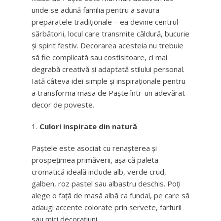
unde se adună familia pentru a savura
preparatele tradiționale – ea devine centrul
sărbătorii, locul care transmite căldură, bucurie
și spirit festiv. Decorarea acesteia nu trebuie
să fie complicată sau costisitoare, ci mai
degrabă creativă și adaptată stilului personal.
Iată câteva idei simple și inspiraționale pentru
a transforma masa de Paște într-un adevărat
decor de poveste.
Culori inspirate din natură
Paștele este asociat cu renașterea și
prospețimea primăverii, așa că paleta
cromatică ideală include alb, verde crud,
galben, roz pastel sau albastru deschis. Poți
alege o față de masă albă ca fundal, pe care să
adaugi accente colorate prin șervete, farfurii
sau mici decorațiuni.