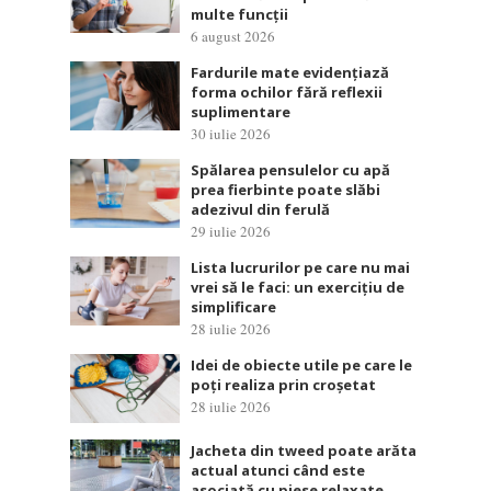
multe funcții
6 august 2026
Fardurile mate evidențiază
forma ochilor fără reflexii
suplimentare
30 iulie 2026
Spălarea pensulelor cu apă
prea fierbinte poate slăbi
adezivul din ferulă
29 iulie 2026
Lista lucrurilor pe care nu mai
vrei să le faci: un exercițiu de
simplificare
28 iulie 2026
Idei de obiecte utile pe care le
poți realiza prin croșetat
28 iulie 2026
Jacheta din tweed poate arăta
actual atunci când este
asociată cu piese relaxate