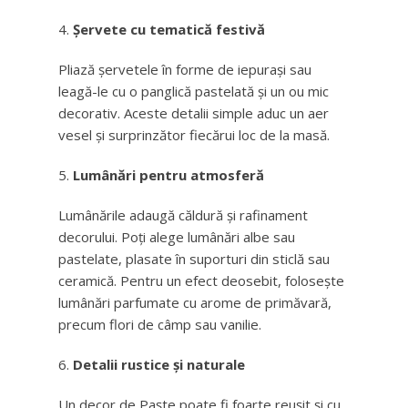
Șervete cu tematică festivă
Pliază șervetele în forme de iepurași sau
leagă-le cu o panglică pastelată și un ou mic
decorativ. Aceste detalii simple aduc un aer
vesel și surprinzător fiecărui loc de la masă.
Lumânări pentru atmosferă
Lumânările adaugă căldură și rafinament
decorului. Poți alege lumânări albe sau
pastelate, plasate în suporturi din sticlă sau
ceramică. Pentru un efect deosebit, folosește
lumânări parfumate cu arome de primăvară,
precum flori de câmp sau vanilie.
Detalii rustice și naturale
Un decor de Paște poate fi foarte reușit și cu