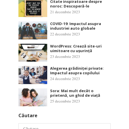
Citate inspiratoare despre
noroc: Descoperă-le
21 decembrie 2023
COVID-19: Impactul asupra
industriei auto globale
22 decembrie 2023
WordPress: Crează site-uri
uimitoare cu ușurință
23 decembrie 2023
Alegerea grădiniței private:
Impactul asupra copilului
24 decembrie 2023
Sora: Mai mult decât o
prietenă, un ghid de viață
25 decembrie 2023
Căutare
Caută