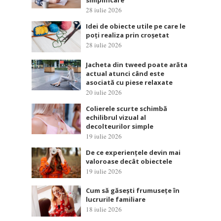
simplificare
28 iulie 2026
Idei de obiecte utile pe care le
poți realiza prin croșetat
28 iulie 2026
Jacheta din tweed poate arăta
actual atunci când este
asociată cu piese relaxate
20 iulie 2026
Colierele scurte schimbă
echilibrul vizual al
decolteurilor simple
19 iulie 2026
De ce experiențele devin mai
valoroase decât obiectele
19 iulie 2026
Cum să găsești frumusețe în
lucrurile familiare
18 iulie 2026