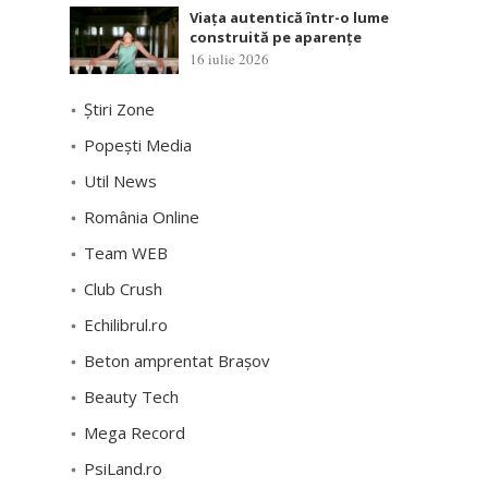
Viața autentică într-o lume
construită pe aparențe
16 iulie 2026
Știri Zone
Popești Media
Util News
România Online
Team WEB
Club Crush
Echilibrul.ro
Beton amprentat Brașov
Beauty Tech
Mega Record
PsiLand.ro