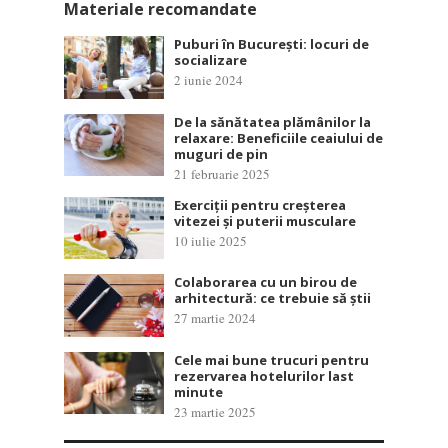
Materiale recomandate
Puburi în București: locuri de
socializare
2 iunie 2024
De la sănătatea plămânilor la
relaxare: Beneficiile ceaiului de
muguri de pin
21 februarie 2025
Exerciții pentru creșterea
vitezei și puterii musculare
10 iulie 2025
Colaborarea cu un birou de
arhitectură: ce trebuie să știi
27 martie 2024
Cele mai bune trucuri pentru
rezervarea hotelurilor last
minute
23 martie 2025