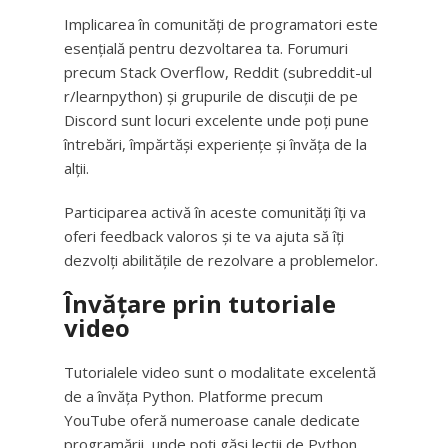
Implicarea în comunități de programatori este
esențială pentru dezvoltarea ta. Forumuri
precum Stack Overflow, Reddit (subreddit-ul
r/learnpython) și grupurile de discuții de pe
Discord sunt locuri excelente unde poți pune
întrebări, împărtăși experiențe și învăța de la
alții.
Participarea activă în aceste comunități îți va
oferi feedback valoros și te va ajuta să îți
dezvolți abilitățile de rezolvare a problemelor.
Învățare prin tutoriale
video
Tutorialele video sunt o modalitate excelentă
de a învăța Python. Platforme precum
YouTube oferă numeroase canale dedicate
programării, unde poți găsi lecții de Python