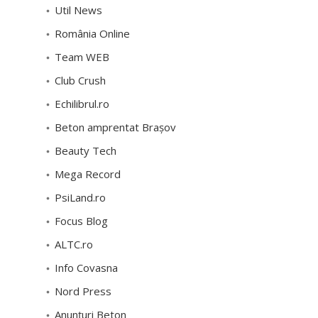
Util News
România Online
Team WEB
Club Crush
Echilibrul.ro
Beton amprentat Brașov
Beauty Tech
Mega Record
PsiLand.ro
Focus Blog
ALTC.ro
Info Covasna
Nord Press
Anunțuri Beton