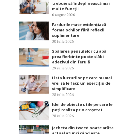
trebuie să îndeplinească mai
multe funcții
6 august 2026
Fardurile mate evidențiază
forma ochilor fără reflexii
suplimentare
30 iulie 2026
Spălarea pensulelor cu apă
prea fierbinte poate slăbi
adezivul din ferulă
29 iulie 2026
Lista lucrurilor pe care nu mai
vrei să le faci: un exercițiu de
simplificare
28 iulie 2026
Idei de obiecte utile pe care le
poți realiza prin croșetat
28 iulie 2026
Jacheta din tweed poate arăta
actual atunci când este