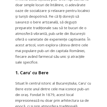
doar simple locuri de întâlnire, ci adevărate
oaze de socializare și relaxare pentru localnici
și turiști deopotrivă. Fie că îți dorești să
savurezi o bere artizanală, să deguști
preparate tradiționale sau să te bucuri de o
atmosferă vibrantă, pub-urile din București
oferă o varietate de experiențe captivante. În
acest articol, vom explora câteva dintre cele
mai populare pub-uri din capitala României,
fiecare având farmecul său unic și atracțiile
sale specifice.
1.
Caru’ cu Bere
Situat în centrul istoric al Bucureștiului, Caru’ cu
Bere este unul dintre cele mai iconice pub-uri
din oraș. Fondat în 1879, acest local
impresionează nu doar prin arhitectura sa de
epocă, ci și prin atmosfera tradițională