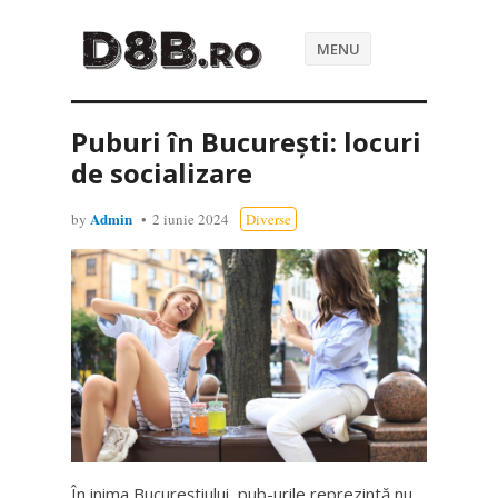
MENU
Puburi în București: locuri
de socializare
Admin
by
2 iunie 2024
Diverse
În inima Bucureștiului, pub-urile reprezintă nu