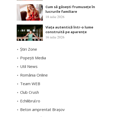
Cum să găsești frumusețe în
lucrurile familiare
18 iulie 2026
Viața autentică într-o lume
construită pe aparențe
16 iulie 2026
Știri Zone
Popești Media
Util News
România Online
Team WEB
Club Crush
Echilibrul.ro
Beton amprentat Brașov