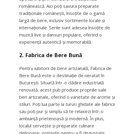
românească. Aici poți savura preparate
tradiționale românești, însoțite de o gamă
largă de bere, inclusiv sortimente locale și
internaționale. Serile sunt adesea însoțite de
muzică live și dansuri populare, oferind o
experiență autentică și memorabilă.
2.
Fabrica de Bere Bună
Pentru iubitorii de bere artizanală, Fabrica de
Bere Bună este o destinație de neratat în
București. Situată într-o clădire industrială
renovată, acest pub produce propriile sale
beri artizanale, oferind o varietate de arome și
stiluri. Poți lua parte la tururi ghidate ale fabricii
sau poți pur și simplu să te relaxezi într-o
ambianță prietenoasă și modernă. În plus,
localul servește și preparate culinare
delicioase, potrivite pentru a fi degustate