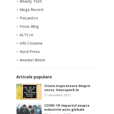
Beauty Tech
Mega Record
PsiLand.ro
Focus Blog
ALTC.ro
Info Covasna
Nord Press
Anunțuri Beton
Articole populare
Citate inspiratoare despre
noroc: Descoperă-le
21 decembrie 2023
COVID-19: Impactul asupra
industriei auto globale