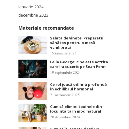
ianuarie 2024
decembrie 2023
Materiale recomandate
Salata de vinete: Preparatul
sănătos pentru o masă
echilibrată
15 ianuarie 2025
Leila George: cine este actrița
care l-a cucerit pe Sean Penn
19 septembrie 2024
Ce rol joacă odihna profundă
în echilibrul hormonal
21 octombrie 2025
Cum să elimini toxinele din
locuința ta în mod natural
20 decembrie 2024
Cum să îți construiești un