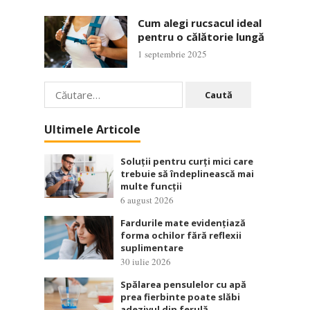
Cum alegi rucsacul ideal
pentru o călătorie lungă
1 septembrie 2025
Caută
după:
Ultimele Articole
Soluții pentru curți mici care
trebuie să îndeplinească mai
multe funcții
6 august 2026
Fardurile mate evidențiază
forma ochilor fără reflexii
suplimentare
30 iulie 2026
Spălarea pensulelor cu apă
prea fierbinte poate slăbi
adezivul din ferulă