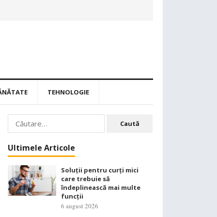
ĂNĂTATE
TEHNOLOGIE
Caută
după:
Ultimele Articole
Soluții pentru curți mici
care trebuie să
îndeplinească mai multe
funcții
6 august 2026