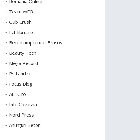
România Online
Team WEB
Club Crush
Echilibrul.ro
Beton amprentat Brașov
Beauty Tech
Mega Record
PsiLand.ro
Focus Blog
ALTC.ro
Info Covasna
Nord Press
Anunțuri Beton