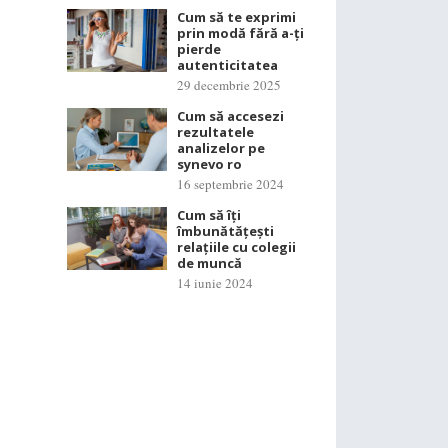
Cum să te exprimi
prin modă fără a-ți
pierde
autenticitatea
29 decembrie 2025
Cum să accesezi
rezultatele
analizelor pe
synevo ro
16 septembrie 2024
Cum să îți
îmbunătățești
relațiile cu colegii
de muncă
14 iunie 2024