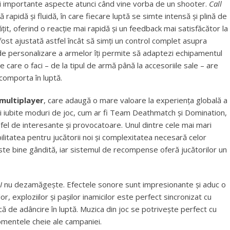
i importante aspecte atunci când vine vorba de un shooter.
Call
ă rapidă și fluidă, în care fiecare luptă se simte intensă și plină de
țit, oferind o reacție mai rapidă și un feedback mai satisfăcător la
ost ajustată astfel încât să simți un control complet asupra
 de personalizare a armelor îți permite să adaptezi echipamentul
pe care o faci – de la tipul de armă până la accesoriile sale – are
comporta în luptă.
multiplayer
, care adaugă o mare valoare la experiența globală a
i iubite moduri de joc, cum ar fi Team Deathmatch și Domination,
a fel de interesante și provocatoare. Unul dintre cele mai mari
ibilitatea pentru jucătorii noi și complexitatea necesară celor
e bine gândită, iar sistemul de recompense oferă jucătorilor un
I
nu dezamăgește. Efectele sonore sunt impresionante și aduc o
, exploziilor și pașilor inamicilor este perfect sincronizat cu
ică de adâncire în luptă. Muzica din joc se potrivește perfect cu
omentele cheie ale campaniei.