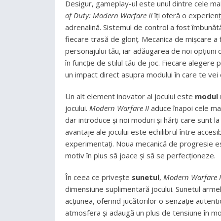
Desigur, gameplay-ul este unul dintre cele ma
of Duty: Modern Warfare II
îți oferă o experienț
adrenalină. Sistemul de control a fost îmbunătă
fiecare trasă de glonț. Mecanica de mișcare a f
personajului tău, iar adăugarea de noi opțiuni
în funcție de stilul tău de joc. Fiecare alegere 
un impact direct asupra modului în care te vei 
Un alt element inovator al jocului este
modul 
jocului.
Modern Warfare II
aduce înapoi cele ma
dar introduce și noi moduri și hărți care sunt l
avantaje ale jocului este echilibrul între acces
experimentați. Noua mecanică de progresie est
motiv în plus să joace și să se perfecționeze.
În ceea ce privește
sunetul
,
Modern Warfare I
dimensiune suplimentară jocului. Sunetul armelor
acțiunea, oferind jucătorilor o senzație autent
atmosfera și adaugă un plus de tensiune în m