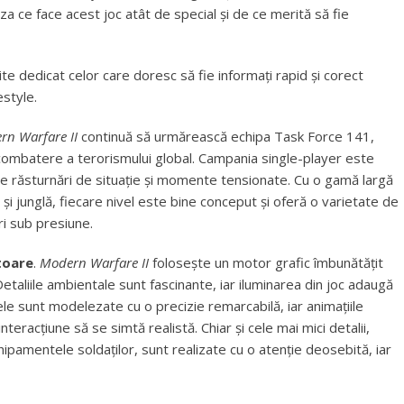
iza ce face acest joc atât de special și de ce merită să fie
site dedicat celor care doresc să fie informați rapid și corect
estyle.
rn Warfare II
continuă să urmărească echipa Task Force 141,
e combatere a terorismului global. Campania single-player este
 de răsturnări de situație și momente tensionate. Cu o gamă largă
 și junglă, fiecare nivel este bine conceput și oferă o varietate de
ări sub presiune.
toare
.
Modern Warfare II
folosește un motor grafic îmbunătățit
etaliile ambientale sunt fascinante, iar iluminarea din joc adaugă
le sunt modelezate cu o precizie remarcabilă, iar animațiile
teracțiune să se simtă realistă. Chiar și cele mai mici detalii,
hipamentele soldaților, sunt realizate cu o atenție deosebită, iar