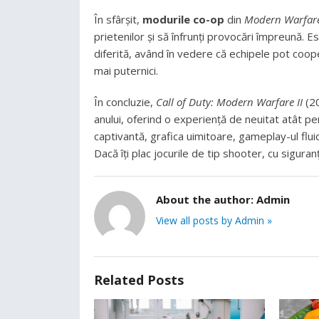
În sfârșit,
modurile co-op
din
Modern Warfare
prietenilor și să înfrunți provocări împreună.
diferită, având în vedere că echipele pot coopera
mai puternici.
În concluzie,
Call of Duty: Modern Warfare II
(20
anului, oferind o experiență de neuitat atât pent
captivantă, grafica uimitoare, gameplay-ul fluid
Dacă îți plac jocurile de tip shooter, cu sigur
About the author:
Admin
View all posts by Admin »
Related Posts