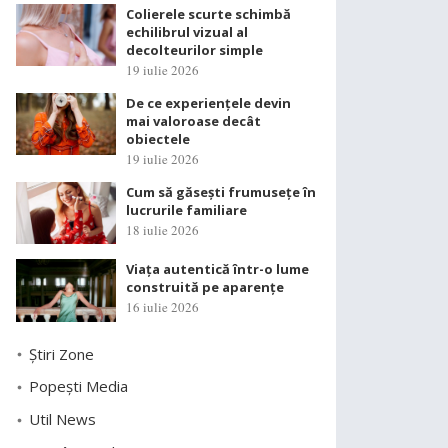
Colierele scurte schimbă
echilibrul vizual al
decolteurilor simple
19 iulie 2026
De ce experiențele devin
mai valoroase decât
obiectele
19 iulie 2026
Cum să găsești frumusețe în
lucrurile familiare
18 iulie 2026
Viața autentică într-o lume
construită pe aparențe
16 iulie 2026
Știri Zone
Popești Media
Util News