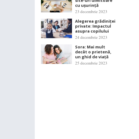
site-uri uimitoare
cu ușurință
23 decembrie 2023
Alegerea grădiniței
private: Impactul
asupra copilului
24 decembrie 2023
Sora: Mai mult
decât o prietenă,
un ghid de viață
25 decembrie 2023