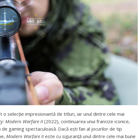
t o selecție impresionantă de titluri, iar unul dintre cele mai
ty: Modern Warfare II
(2022), continuarea unui francize iconice,
ă de gaming spectaculoasă. Dacă ești fan al jocurilor de tip
une,
Modern Warfare II
este cu siguranță unul dintre cele mai bune