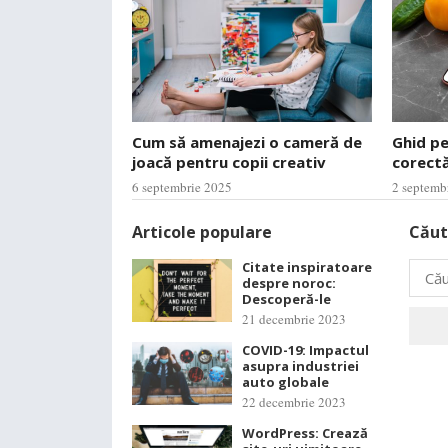
Cum să amenajezi o cameră de
Ghid p
joacă pentru copii creativ
corectă
6 septembrie 2025
2 septemb
Articole populare
Căut
Citate inspiratoare
Caută
despre noroc:
după:
Descoperă-le
21 decembrie 2023
COVID-19: Impactul
asupra industriei
auto globale
22 decembrie 2023
WordPress: Crează