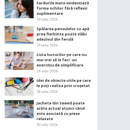
Fardurile mate evidențiază
forma ochilor fără reflexii
suplimentare
30 iulie 2026
Spălarea pensulelor cu apă
prea fierbinte poate slăbi
adezivul din ferulă
29 iulie 2026
Lista lucrurilor pe care nu
mai vrei să le faci: un
exercițiu de simplificare
28 iulie 2026
Idei de obiecte utile pe care
le poți realiza prin croșetat
28 iulie 2026
Jacheta din tweed poate
arăta actual atunci când
este asociată cu piese
relaxate
20 iulie 2026