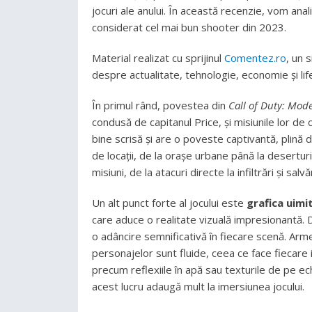
jocuri ale anului. În această recenzie, vom anal
considerat cel mai bun shooter din 2023.
Material realizat cu sprijinul
Comentez.ro
, un 
despre actualitate, tehnologie, economie și lif
În primul rând, povestea din
Call of Duty: Mode
condusă de capitanul Price, și misiunile lor d
bine scrisă și are o poveste captivantă, plină
de locații, de la orașe urbane până la deserturi
misiuni, de la atacuri directe la infiltrări și salv
Un alt punct forte al jocului este
grafica uimi
care aduce o realitate vizuală impresionantă. D
o adâncire semnificativă în fiecare scenă. Arme
personajelor sunt fluide, ceea ce face fiecare in
precum reflexiile în apă sau texturile de pe ec
acest lucru adaugă mult la imersiunea jocului.