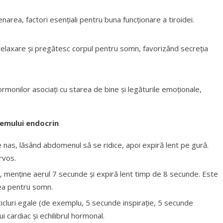
enarea, factori esențiali pentru buna funcționare a tiroidei.
 relaxare și pregătesc corpul pentru somn, favorizând secreția
ormonilor asociați cu starea de bine și legăturile emoționale,
temului endocrin
e nas, lăsând abdomenul să se ridice, apoi expiră lent pe gură.
rvos.
e, menține aerul 7 secunde și expiră lent timp de 8 secunde. Este
rea pentru somn.
n cicluri egale (de exemplu, 5 secunde inspirație, 5 secunde
ui cardiac și echilibrul hormonal.