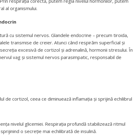
. Prin respirația corectă, putem regla nivelul hormonilor, putem
al al organismului.
endocrin
tură cu sistemul nervos. Glandele endocrine – precum tiroida,
lele transmise de creier. Atunci când respirăm superficial și
ecreția excesivă de cortizol și adrenalină, hormonii stresului. În
 nervul vag și sistemul nervos parasimpatic, responsabil de
l de cortizol, ceea ce diminuează inflamația și sprijină echilibrul
luența nivelul glicemiei. Respirația profundă stabilizează ritmul
 sprijinind o secreție mai echilibrată de insulină.