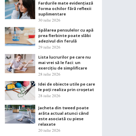
Fardurile mate evidențiază
forma ochilor fără reflexii
suplimentare
30 iulie 2026
Spălarea pensulelor cu apă
prea fierbinte poate slăbi
adezivul din ferulă
29 iulie 2026
Lista lucrurilor pe care nu
mai vrei să le faci: un
exercițiu de simplificare
28 iulie 2026
Idei de obiecte utile pe care
le poți realiza prin croșetat
28 iulie 2026
Jacheta din tweed poate
arăta actual atunci când
este asociată cu piese
relaxate
20 iulie 2026