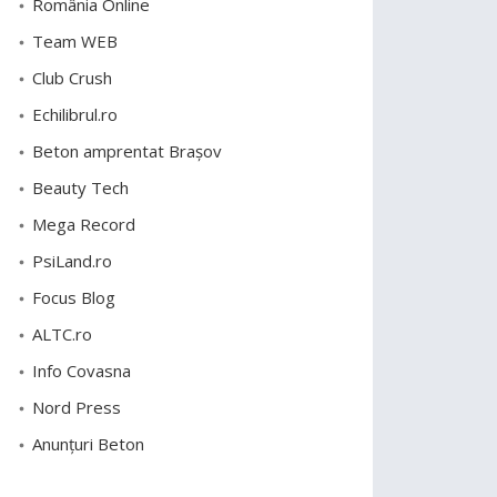
România Online
Team WEB
Club Crush
Echilibrul.ro
Beton amprentat Brașov
Beauty Tech
Mega Record
PsiLand.ro
Focus Blog
ALTC.ro
Info Covasna
Nord Press
Anunțuri Beton