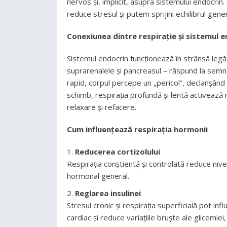
nervos și, implicit, asupra sistemului endocrin
reduce stresul și putem sprijini echilibrul gener
Conexiunea dintre respirație și sistemul 
Sistemul endocrin funcționează în strânsă legă
suprarenalele și pancreasul – răspund la semna
rapid, corpul percepe un „pericol”, declanșând s
schimb, respirația profundă și lentă activează
relaxare și refacere.
Cum influențează respirația hormonii
Reducerea cortizolului
Respirația conștientă și controlată reduce nivelu
hormonal general.
Reglarea insulinei
Stresul cronic și respirația superficială pot inf
cardiac și reduce variațiile bruște ale glicemiei,