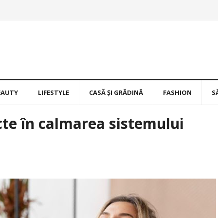
EAUTY
LIFESTYLE
CASĂ ȘI GRĂDINĂ
FASHION
S
ecte în calmarea sistemului