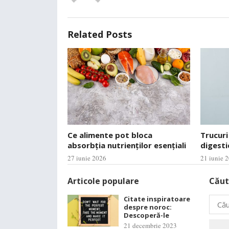
Related Posts
Ce alimente pot bloca
Trucuri
absorbția nutrienților esențiali
digesti
27 iunie 2026
21 iunie 
Articole populare
Căut
Citate inspiratoare
Caută
despre noroc:
după:
Descoperă-le
21 decembrie 2023