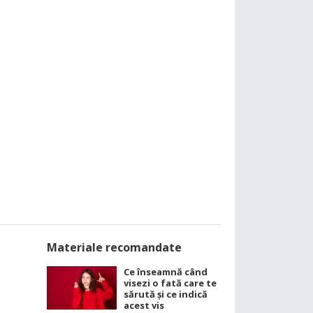
Materiale recomandate
Ce înseamnă când
visezi o fată care te
sărută și ce indică
acest vis