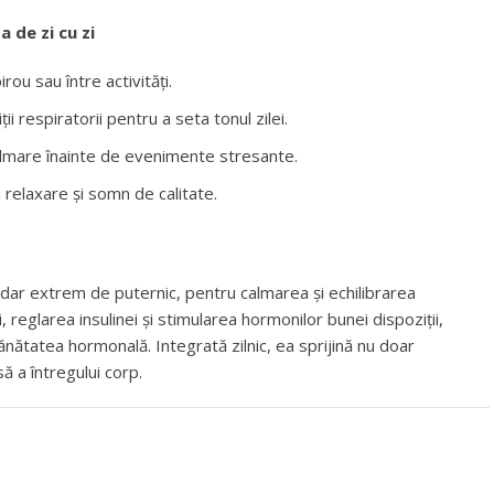
 de zi cu zi
rou sau între activități.
 respiratorii pentru a seta tonul zilei.
almare înainte de evenimente stresante.
 relaxare și somn de calitate.
dar extrem de puternic, pentru calmarea și echilibrarea
, reglarea insulinei și stimularea hormonilor bunei dispoziții,
ănătatea hormonală. Integrată zilnic, ea sprijină nu doar
ă a întregului corp.