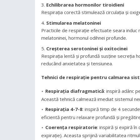
Echilibrarea hormonilor tiroidieni
Respirația corectă stimulează circulația și oxig
Stimularea melatoninei
Practicile de respirație efectuate seara induc
melatoninei, hormonul odihnei profunde.
Creșterea serotoninei și oxitocinei
Respirația lentă și profundă susține secreția h
reducând anxietatea și tensiunea.
Tehnici de respirație pentru calmarea sis
Respirația diafragmatică
: inspiră adânc p
Această tehnică calmează imediat sistemul ne
Respirația 4-7-8
: inspiră timp de 4 secund
eficientă pentru relaxare profundă și pregăti
Coerența respiratorie
: inspiră și expiră î
expirație). Aceasta sprijină variabilitatea ritmul