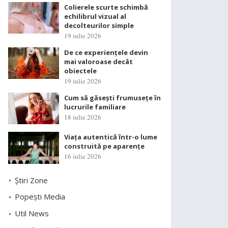
Colierele scurte schimbă
echilibrul vizual al
decolteurilor simple
19 iulie 2026
De ce experiențele devin
mai valoroase decât
obiectele
19 iulie 2026
Cum să găsești frumusețe în
lucrurile familiare
18 iulie 2026
Viața autentică într-o lume
construită pe aparențe
16 iulie 2026
Știri Zone
Popești Media
Util News