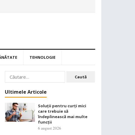
ĂNĂTATE
TEHNOLOGIE
Caută
după:
Ultimele Articole
Soluții pentru curți mici
care trebuie să
îndeplinească mai multe
funcții
6 august 2026