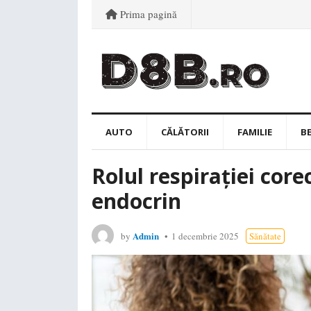
Prima pagină
AUTO
CĂLĂTORII
FAMILIE
B
Rolul respirației cor
endocrin
Admin
by
1 decembrie 2025
Sănătate