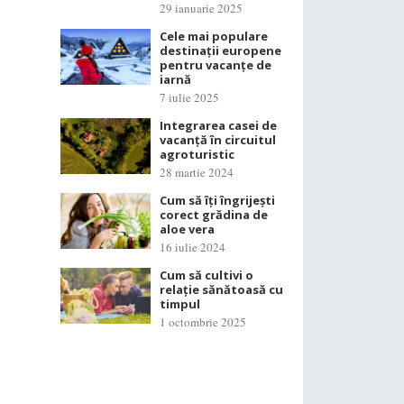
29 ianuarie 2025
Cele mai populare
destinații europene
pentru vacanțe de
iarnă
7 iulie 2025
Integrarea casei de
vacanță în circuitul
agroturistic
28 martie 2024
Cum să îți îngrijești
corect grădina de
aloe vera
16 iulie 2024
Cum să cultivi o
relație sănătoasă cu
timpul
1 octombrie 2025