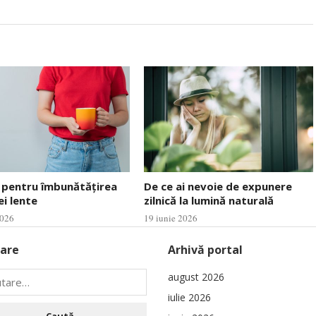
 pentru îmbunătățirea
De ce ai nevoie de expunere
ei lente
zilnică la lumină naturală
2026
19 iunie 2026
are
Arhivă portal
august 2026
iulie 2026