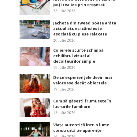
poți realiza prin croșetat
28 iulie 2026
Jacheta din tweed poate arăta
actual atunci când este
asociată cu piese relaxate
20 iulie 2026
Colierele scurte schimbă
echilibrul vizual al
decolteurilor simple
19 iulie 2026
De ce experiențele devin mai
valoroase decât obiectele
19 iulie 2026
Cum să găsești frumusețe în
lucrurile familiare
18 iulie 2026
Viața autentică într-o lume
construită pe aparențe
16 iulie 2026