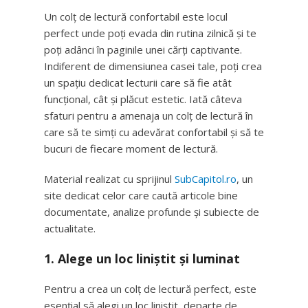
Un colț de lectură confortabil este locul
perfect unde poți evada din rutina zilnică și te
poți adânci în paginile unei cărți captivante.
Indiferent de dimensiunea casei tale, poți crea
un spațiu dedicat lecturii care să fie atât
funcțional, cât și plăcut estetic. Iată câteva
sfaturi pentru a amenaja un colț de lectură în
care să te simți cu adevărat confortabil și să te
bucuri de fiecare moment de lectură.
Material realizat cu sprijinul
SubCapitol.ro
, un
site dedicat celor care caută articole bine
documentate, analize profunde și subiecte de
actualitate.
1. Alege un loc liniștit și luminat
Pentru a crea un colț de lectură perfect, este
esențial să alegi un loc liniștit, departe de