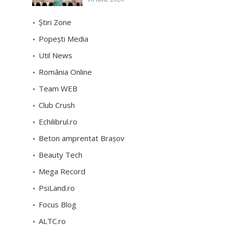
Știri Zone
Popești Media
Util News
România Online
Team WEB
Club Crush
Echilibrul.ro
Beton amprentat Brașov
Beauty Tech
Mega Record
PsiLand.ro
Focus Blog
ALTC.ro