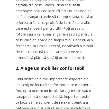
agitația din restul casei. Ideal ar fi să îți
amenajezi colțul de lectură într-un loc unde să
nu fii deranjat și unde să te poți relaxa. Dacă ai
o fereastră mare, profită de lumină naturală,
care este ideală pentru citit. Poți așeza un
fotoliu sau o canapea lângă fereastră pentru a
te bucura de soare pe timpul zilei. Dacă nu ai o
fereastră cu lumină directă, instalează o lampă
de citit cu lumină caldă, care să creeze o
atmosferă plăcută și să îți protejeze ochii.
2. Alege un mobilier confortabil
Unul dintre cele mai importante aspecte ale
unui colț de lectură confortabil este mobilierul.
Poți opta pentru un fotoliu larg și moale sau o
canapea mică și confortabilă. Important este
ca locul să fie suficient de relaxant pentru a
petrece ore în șir citind. Asigură-te că fotoliul