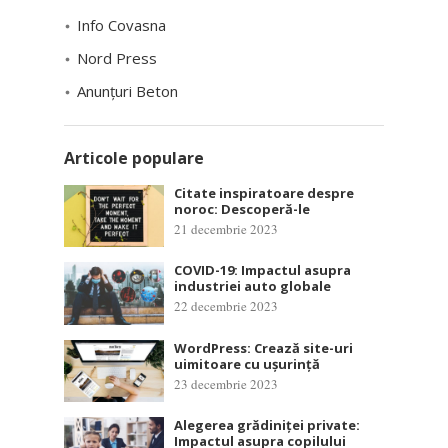
Info Covasna
Nord Press
Anunțuri Beton
Articole populare
Citate inspiratoare despre
noroc: Descoperă-le
21 decembrie 2023
COVID-19: Impactul asupra
industriei auto globale
22 decembrie 2023
WordPress: Crează site-uri
uimitoare cu ușurință
23 decembrie 2023
Alegerea grădiniței private:
Impactul asupra copilului