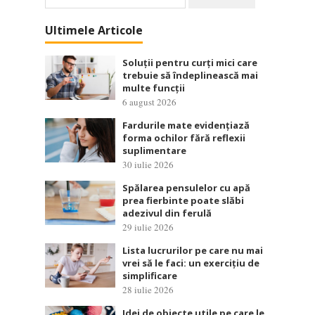
după:
Ultimele Articole
Soluții pentru curți mici care
trebuie să îndeplinească mai
multe funcții
6 august 2026
Fardurile mate evidențiază
forma ochilor fără reflexii
suplimentare
30 iulie 2026
Spălarea pensulelor cu apă
prea fierbinte poate slăbi
adezivul din ferulă
29 iulie 2026
Lista lucrurilor pe care nu mai
vrei să le faci: un exercițiu de
simplificare
28 iulie 2026
Idei de obiecte utile pe care le