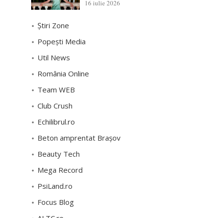
16 iulie 2026
Știri Zone
Popești Media
Util News
România Online
Team WEB
Club Crush
Echilibrul.ro
Beton amprentat Brașov
Beauty Tech
Mega Record
PsiLand.ro
Focus Blog
ALTC.ro