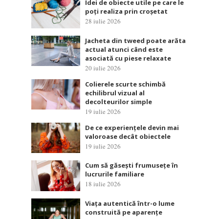
Idei de obiecte utile pe care le
poți realiza prin croșetat
28 iulie 2026
Jacheta din tweed poate arăta
actual atunci când este
asociată cu piese relaxate
20 iulie 2026
Colierele scurte schimbă
echilibrul vizual al
decolteurilor simple
19 iulie 2026
De ce experiențele devin mai
valoroase decât obiectele
19 iulie 2026
Cum să găsești frumusețe în
lucrurile familiare
18 iulie 2026
Viața autentică într-o lume
construită pe aparențe