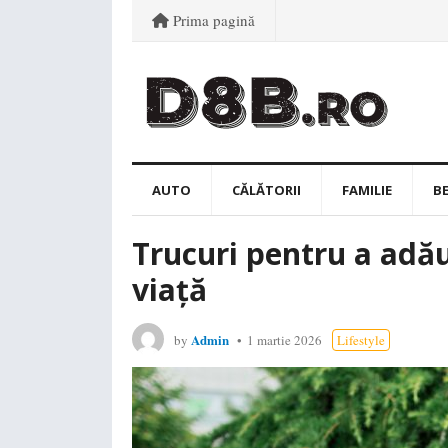
Prima pagină
AUTO
CĂLĂTORII
FAMILIE
B
Trucuri pentru a adău
viață
Admin
by
1 martie 2026
Lifestyle