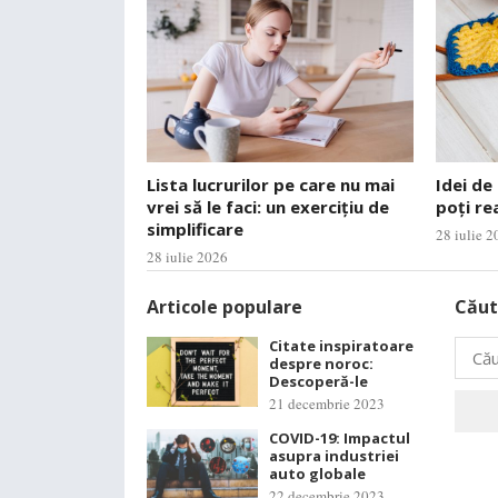
Lista lucrurilor pe care nu mai
Idei de
vrei să le faci: un exercițiu de
poți re
simplificare
28 iulie 
28 iulie 2026
Articole populare
Căut
Citate inspiratoare
Caută
despre noroc:
după:
Descoperă-le
21 decembrie 2023
COVID-19: Impactul
asupra industriei
auto globale
22 decembrie 2023