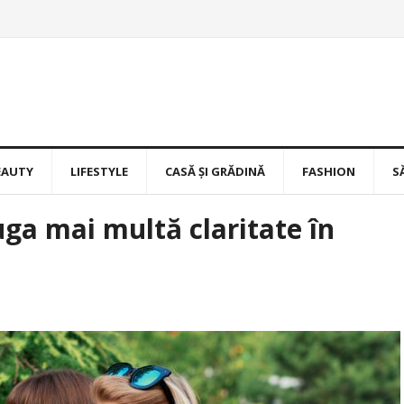
EAUTY
LIFESTYLE
CASĂ ȘI GRĂDINĂ
FASHION
S
ga mai multă claritate în