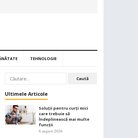
ĂNĂTATE
TEHNOLOGIE
Caută
după:
Ultimele Articole
Soluții pentru curți mici
care trebuie să
îndeplinească mai multe
funcții
6 august 2026