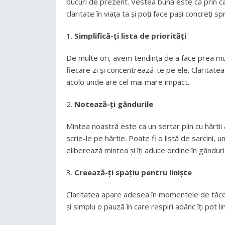
bucuri de prezent. Vestea bună este că prin câ
claritate în viața ta și poți face pași concreți s
Simplifică-ți lista de priorități
De multe ori, avem tendința de a face prea mu
fiecare zi și concentrează-te pe ele. Claritatea 
acolo unde are cel mai mare impact.
Notează-ți gândurile
Mintea noastră este ca un sertar plin cu hârtii 
scrie-le pe hârtie. Poate fi o listă de sarcini, u
eliberează mintea și îți aduce ordine în gânduri
Creează-ți spațiu pentru liniște
Claritatea apare adesea în momentele de tăce
și simplu o pauză în care respiri adânc îți pot li