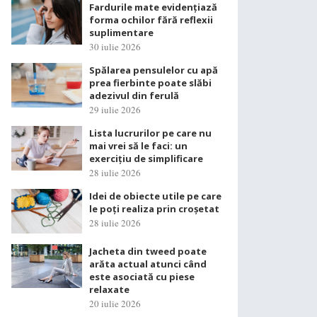
Fardurile mate evidențiază
forma ochilor fără reflexii
suplimentare
30 iulie 2026
Spălarea pensulelor cu apă
prea fierbinte poate slăbi
adezivul din ferulă
29 iulie 2026
Lista lucrurilor pe care nu
mai vrei să le faci: un
exercițiu de simplificare
28 iulie 2026
Idei de obiecte utile pe care
le poți realiza prin croșetat
28 iulie 2026
Jacheta din tweed poate
arăta actual atunci când
este asociată cu piese
relaxate
20 iulie 2026