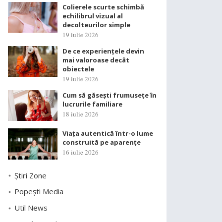
Colierele scurte schimbă
echilibrul vizual al
decolteurilor simple
19 iulie 2026
De ce experiențele devin
mai valoroase decât
obiectele
19 iulie 2026
Cum să găsești frumusețe în
lucrurile familiare
18 iulie 2026
Viața autentică într-o lume
construită pe aparențe
16 iulie 2026
Știri Zone
Popești Media
Util News