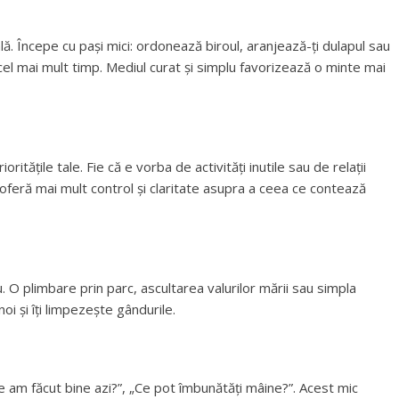
 Începe cu pași mici: ordonează biroul, aranjează-ți dulapul sau
cel mai mult timp. Mediul curat și simplu favorizează o minte mai
ritățile tale. Fie că e vorba de activități inutile sau de relații
ți oferă mai mult control și claritate asupra a ceea ce contează
 O plimbare prin parc, ascultarea valurilor mării sau simpla
i și îți limpezește gândurile.
e am făcut bine azi?”, „Ce pot îmbunătăți mâine?”. Acest mic