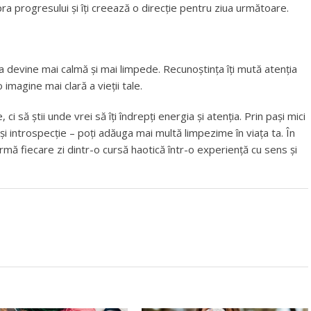
upra progresului și îți creează o direcție pentru ziua următoare.
a devine mai calmă și mai limpede. Recunoștința îți mută atenția
o imagine mai clară a vieții tale.
i să știi unde vrei să îți îndrepți energia și atenția. Prin pași mici
și introspecție – poți adăuga mai multă limpezime în viața ta. În
rmă fiecare zi dintr-o cursă haotică într-o experiență cu sens și