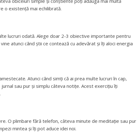
teva obiceiuri simple și conștiente poți adăuga mai multă
pre o existență mai echilibrată.
lte lucruri odată. Alege doar 2-3 obiective importante pentru
vine atunci când știi ce contează cu adevărat și îți aloci energia
amestecate. Atunci când simți că ai prea multe lucruri în cap,
n jurnal sau pur și simplu câteva notițe. Acest exercițiu îți
.
re. O plimbare fără telefon, câteva minute de meditație sau pur
mpezi mintea și îți pot aduce idei noi.