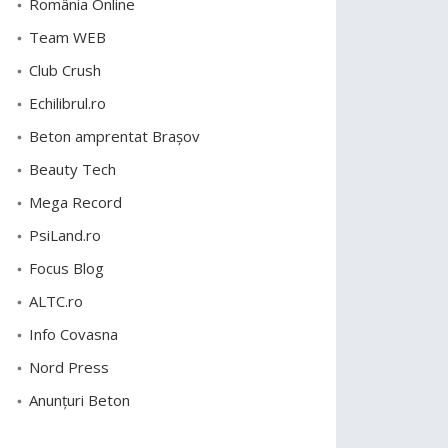
România Online
Team WEB
Club Crush
Echilibrul.ro
Beton amprentat Brașov
Beauty Tech
Mega Record
PsiLand.ro
Focus Blog
ALTC.ro
Info Covasna
Nord Press
Anunțuri Beton