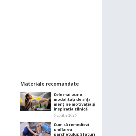
Materiale recomandate
Cele mai bune
modalități de a îți
menține motivația și
inspirația zilnică
5 aprilie 2025
Cum să remediezi
umflarea
parchetului: Sfaturi