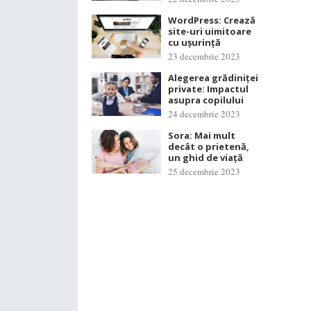
WordPress: Crează
site-uri uimitoare
cu ușurință
23 decembrie 2023
Alegerea grădiniței
private: Impactul
asupra copilului
24 decembrie 2023
Sora: Mai mult
decât o prietenă,
un ghid de viață
25 decembrie 2023