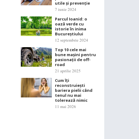
utile și prevenție
7 iunie 2024
Parcul Ioanid: o
oază verde cu
istorie în inima
Bucureștiului
12 septembrie 2024
Top 10 cele mai
bune mașini pentru
pasionații de off-
road
21 aprilie 2025
Cum îți
reconstruiești
bariera pielii când
tenul nu mai
tolerează nimic
11 mai 2026