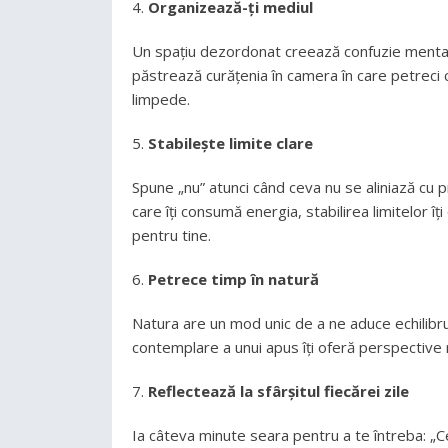
Organizează-ți mediul
Un spațiu dezordonat creează confuzie mentală.
păstrează curățenia în camera în care petreci 
limpede.
Stabilește limite clare
Spune „nu” atunci când ceva nu se aliniază cu prio
care îți consumă energia, stabilirea limitelor î
pentru tine.
Petrece timp în natură
Natura are un mod unic de a ne aduce echilibru.
contemplare a unui apus îți oferă perspective no
Reflectează la sfârșitul fiecărei zile
Ia câteva minute seara pentru a te întreba: „C