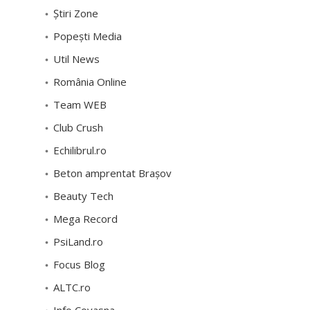
Știri Zone
Popești Media
Util News
România Online
Team WEB
Club Crush
Echilibrul.ro
Beton amprentat Brașov
Beauty Tech
Mega Record
PsiLand.ro
Focus Blog
ALTC.ro
Info Covasna