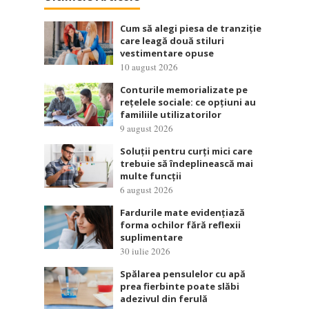
Cum să alegi piesa de tranziție
care leagă două stiluri
vestimentare opuse
10 august 2026
Conturile memorializate pe
rețelele sociale: ce opțiuni au
familiile utilizatorilor
9 august 2026
Soluții pentru curți mici care
trebuie să îndeplinească mai
multe funcții
6 august 2026
Fardurile mate evidențiază
forma ochilor fără reflexii
suplimentare
30 iulie 2026
Spălarea pensulelor cu apă
prea fierbinte poate slăbi
adezivul din ferulă