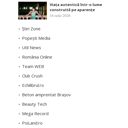
Viața autentică într-o lume
construită pe aparențe
16 iulie 2026
Știri Zone
Popești Media
Util News
România Online
Team WEB
Club Crush
Echilibrul.ro
Beton amprentat Brașov
Beauty Tech
Mega Record
PsiLand.ro