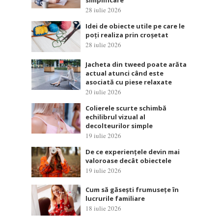
simplificare
28 iulie 2026
Idei de obiecte utile pe care le
poți realiza prin croșetat
28 iulie 2026
Jacheta din tweed poate arăta
actual atunci când este
asociată cu piese relaxate
20 iulie 2026
Colierele scurte schimbă
echilibrul vizual al
decolteurilor simple
19 iulie 2026
De ce experiențele devin mai
valoroase decât obiectele
19 iulie 2026
Cum să găsești frumusețe în
lucrurile familiare
18 iulie 2026