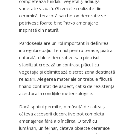
completează fundalul vegetal și adaugă
varietate vizuală. Ghivecele realizate din
ceramică, teracotă sau beton decorativ se
potrivesc foarte bine într-o amenajare
inspirată din natură.
Pardoseala are un rol important în definirea
întregului spațiu. Lemnul pentru terase, piatra
naturală, dalele decorative sau pietrișul
stabilizat creează un contrast plăcut cu
vegetația și delimitează discret zona destinată
relaxării. Alegerea materialelor trebuie făcută
ținând cont atât de aspect, cât și de rezistența
acestora la condițiile meteorologice.
Dacă spațiul permite, o măsuță de cafea și
câteva accesorii decorative pot completa
amenajarea fără a o încărca. O tavă cu
lumânări, un felinar, câteva obiecte ceramice