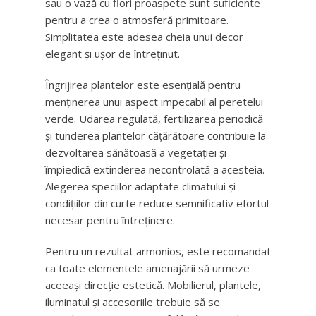
sau o vază cu flori proaspete sunt suficiente
pentru a crea o atmosferă primitoare.
Simplitatea este adesea cheia unui decor
elegant și ușor de întreținut.
Îngrijirea plantelor este esențială pentru
menținerea unui aspect impecabil al peretelui
verde. Udarea regulată, fertilizarea periodică
și tunderea plantelor cățărătoare contribuie la
dezvoltarea sănătoasă a vegetației și
împiedică extinderea necontrolată a acesteia.
Alegerea speciilor adaptate climatului și
condițiilor din curte reduce semnificativ efortul
necesar pentru întreținere.
Pentru un rezultat armonios, este recomandat
ca toate elementele amenajării să urmeze
aceeași direcție estetică. Mobilierul, plantele,
iluminatul și accesoriile trebuie să se