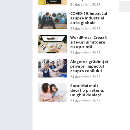
21 decembrie 2023
COVID-19: Impactul
asupra industriei
auto globale
22 decembrie 2023
WordPress: Crează
site-uri uimitoare
cu ușurință
23 decembrie 2023
Alegerea grădiniței
private: Impactul
asupra copilului
24 decembrie 2023
Sora: Mai mult
decât o prietenă,
un ghid de viață
25 decembrie 2023