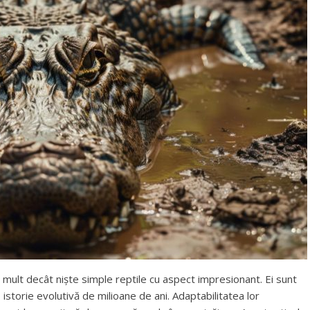
ai mult decât niște simple reptile cu aspect impresionant. Ei sunt
 istorie evolutivă de milioane de ani. Adaptabilitatea lor