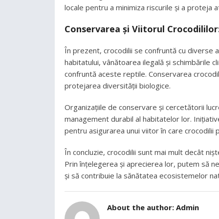
locale pentru a minimiza riscurile și a proteja at
Conservarea și Viitorul Crocodililor
În prezent, crocodilii se confruntă cu diverse 
habitatului, vânătoarea ilegală și schimbările
confruntă aceste reptile. Conservarea crocodili
protejarea diversității biologice.
Organizațiile de conservare și cercetătorii luc
management durabil al habitatelor lor. Inițiativ
pentru asigurarea unui viitor în care crocodilii
În concluzie, crocodilii sunt mai mult decât niște
Prin înțelegerea și aprecierea lor, putem să 
și să contribuie la sănătatea ecosistemelor nat
About the author:
Admin