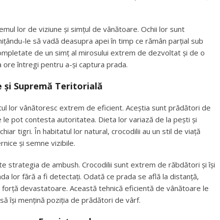
temul lor de viziune și simțul de vânătoare. Ochii lor sunt
rmițându-le să vadă deasupra apei în timp ce rămân parțial sub
 completate de un simț al mirosului extrem de dezvoltat și de o
 ore întregi pentru a-și captura prada.
și Supremă Teritorială
ul lor vânătoresc extrem de eficient. Aceștia sunt prădători de
e le pot contesta autoritatea. Dieta lor variază de la pești și
iar tigri. În habitatul lor natural, crocodilii au un stil de viață
rnice și semne vizibile.
e strategia de ambush. Crocodilii sunt extrem de răbdători și își
a lor fără a fi detectați. Odată ce prada se află la distanță,
 o forță devastatoare. Această tehnică eficientă de vânătoare le
i să își mențină poziția de prădători de vârf.