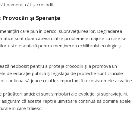
ât oamenii, cât și crocodilii.
: Provocări și Speranțe
amenințări care pun în pericol supraviețuirea lor. Degradarea
 climatice sunt doar câteva dintre problemele majore cu care se
lor este esențială pentru menținerea echilibrului ecologic și
rează neobosit pentru a proteja crocodilii și a promova un
ele de educație publică și legislația de protecție sunt cruciale
 pot continua să joace rolul lor important în ecosistemele acvatice.
 prădători antici; ei sunt simboluri ale evoluției și supraviețuirii.
ne asigurăm că aceste reptile uimitoare continuă să domine apele
urale în care trăiesc.