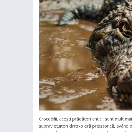
Crocodilii, acești prădători antici, sunt mult m
supraviețuitori dintr-o eră preistorică, având o