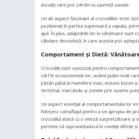
ascuțiți care pot zdrobi cu ușurință oasele.
Un alt aspect fascinant al crocodililor este sis
poziționați în partea superioară a capului, pe
apă. În plus, adaptările lor la vânătoare sunt
răbdare deosebită, în care aceștia pot aștepta
Comportament și Dietă: Vânătoare 
Crocodilii sunt cunoscuți pentru comportament
vârf în ecosistemele lor, având puțini rivali car
păsări până la mamifere mari, inclusiv bizoni și ch
teritorial, marcându-și zonele prin sunete pute
Un aspect esențial al comportamentului lor est
folosesc camuflajul pentru a se apropia de prad
crocodilul atacă cu o viteză surprinzătoare și
permite să supraviețuiască în condiții dificile ș