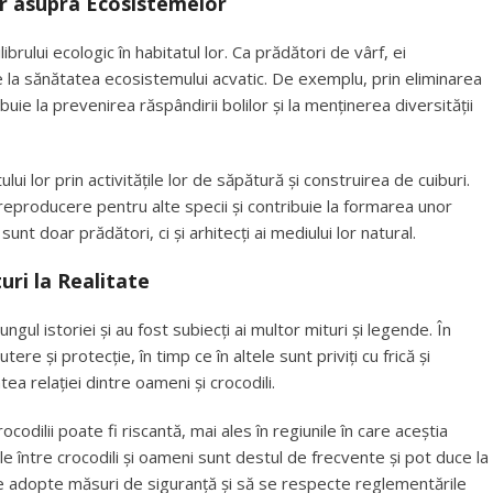
or asupra Ecosistemelor
librului ecologic în habitatul lor. Ca prădători de vârf, ei
uie la sănătatea ecosistemului acvatic. De exemplu, prin eliminarea
buie la prevenirea răspândirii bolilor și la menținerea diversității
ului lor prin activitățile lor de săpătură și construirea de cuiburi.
 reproducere pentru alte specii și contribuie la formarea unor
nt doar prădători, ci și arhitecți ai mediului lor natural.
uri la Realitate
ngul istoriei și au fost subiecți ai multor mituri și legende. În
tere și protecție, în timp ce în altele sunt priviți cu frică și
a relației dintre oameni și crocodili.
codilii poate fi riscantă, mai ales în regiunile în care aceștia
e între crocodili și oameni sunt destul de frecvente și pot duce la
e adopte măsuri de siguranță și să se respecte reglementările