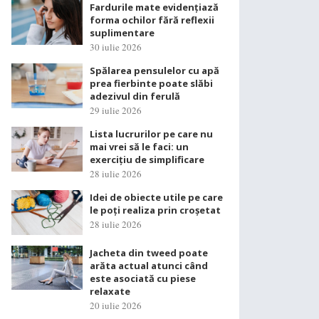
Fardurile mate evidențiază
forma ochilor fără reflexii
suplimentare
30 iulie 2026
Spălarea pensulelor cu apă
prea fierbinte poate slăbi
adezivul din ferulă
29 iulie 2026
Lista lucrurilor pe care nu
mai vrei să le faci: un
exercițiu de simplificare
28 iulie 2026
Idei de obiecte utile pe care
le poți realiza prin croșetat
28 iulie 2026
Jacheta din tweed poate
arăta actual atunci când
este asociată cu piese
relaxate
20 iulie 2026