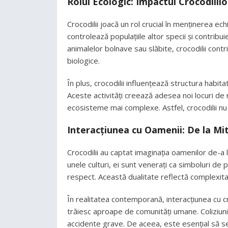
Rolul Ecologic: Impactul Crocodilil
Crocodilii joacă un rol crucial în menținerea echi
controlează populațiile altor specii și contrib
animalelor bolnave sau slăbite, crocodilii contri
biologice.
În plus, crocodilii influențează structura habitat
Aceste activități creează adesea noi locuri de
ecosisteme mai complexe. Astfel, crocodilii nu su
Interacțiunea cu Oamenii: De la Mit
Crocodilii au captat imaginația oamenilor de-a lu
unele culturi, ei sunt venerați ca simboluri de pu
respect. Această dualitate reflectă complexitate
În realitatea contemporană, interacțiunea cu cro
trăiesc aproape de comunități umane. Coliziunil
accidente grave. De aceea, este esențial să s