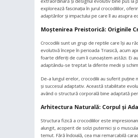
extraordinară și designul evolutiv bine pus la 
explorează fascinația în jurul crocodililor, ofer
adaptărilor și impactului pe care îl au asupra e
Moștenirea Preistorică: Originile Cr
Crocodilii sunt un grup de reptile care își au ră
evolutivă începe în perioada Triasică, acum ap
foarte diferiți de cum îi cunoaștem astăzi. Ei a
adaptându-se treptat la diferite medii și schim
De-a lungul erelor, crocodilii au suferit puțin
și succesul adaptativ. Această stabilitate evo
având o structură corporală bine adaptată pen
Arhitectura Naturală: Corpul și Ada
Structura fizică a crocodililor este impresionant
alungit, acoperit de solzi puternici și o muscul
temut. Fără îndoială, cea mai remarcabilă caract