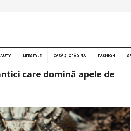
EAUTY
LIFESTYLE
CASĂ ȘI GRĂDINĂ
FASHION
S
 antici care domină apele de