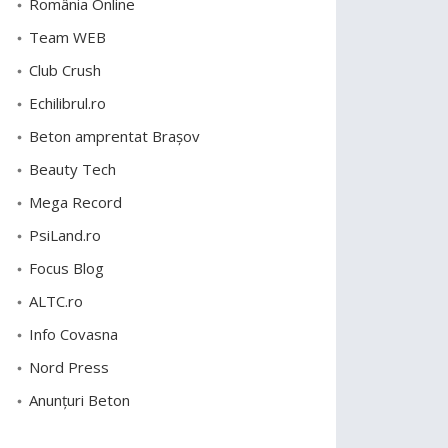
România Online
Team WEB
Club Crush
Echilibrul.ro
Beton amprentat Brașov
Beauty Tech
Mega Record
PsiLand.ro
Focus Blog
ALTC.ro
Info Covasna
Nord Press
Anunțuri Beton