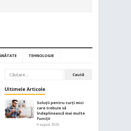
ĂNĂTATE
TEHNOLOGIE
Caută
după:
Ultimele Articole
Soluții pentru curți mici
care trebuie să
îndeplinească mai multe
funcții
6 august 2026