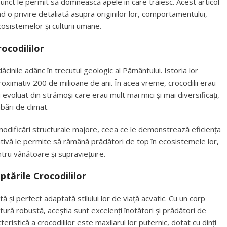
punct le permit să domnească apele în care trăiesc. Acest articol
ind o privire detaliată asupra originilor lor, comportamentului,
cosistemelor și culturii umane.
ocodililor
dăcinile adânc în trecutul geologic al Pământului. Istoria lor
roximativ 200 de milioane de ani. În acea vreme, crocodilii erau
u evoluat din strămoși care erau mult mai mici și mai diversificați,
bări de climat.
e modificări structurale majore, ceea ce le demonstrează eficiența
lutivă le permite să rămână prădători de top în ecosistemele lor,
tru vânătoare și supraviețuire.
ptările Crocodililor
ă și perfect adaptată stilului lor de viață acvatic. Cu un corp
atură robustă, aceștia sunt excelenți înotători și prădători de
eristică a crocodililor este maxilarul lor puternic, dotat cu dinți