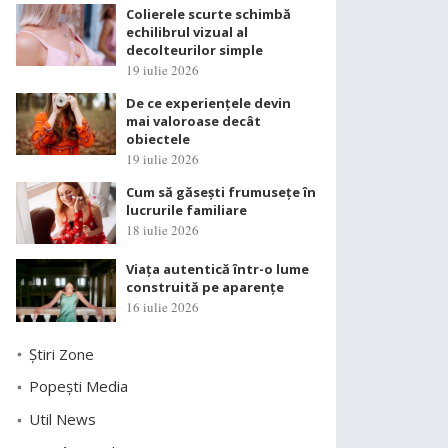
Colierele scurte schimbă
echilibrul vizual al
decolteurilor simple
19 iulie 2026
De ce experiențele devin
mai valoroase decât
obiectele
19 iulie 2026
Cum să găsești frumusețe în
lucrurile familiare
18 iulie 2026
Viața autentică într-o lume
construită pe aparențe
16 iulie 2026
Știri Zone
Popești Media
Util News