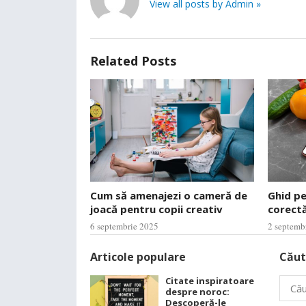
View all posts by Admin »
Related Posts
Cum să amenajezi o cameră de
Ghid p
joacă pentru copii creativ
corectă
6 septembrie 2025
2 septemb
Articole populare
Căut
Citate inspiratoare
Caută
despre noroc:
după:
Descoperă-le