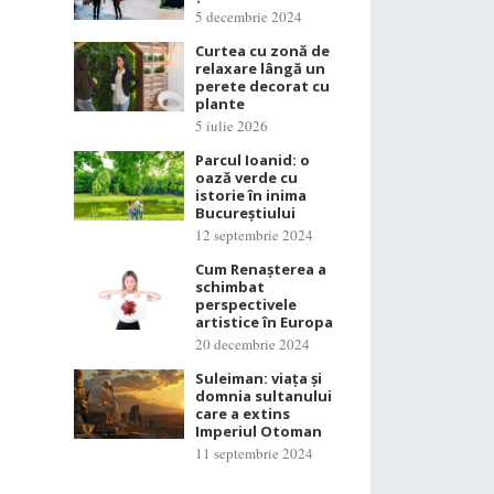
5 decembrie 2024
Curtea cu zonă de
relaxare lângă un
perete decorat cu
plante
5 iulie 2026
Parcul Ioanid: o
oază verde cu
istorie în inima
Bucureștiului
12 septembrie 2024
Cum Renașterea a
schimbat
perspectivele
artistice în Europa
20 decembrie 2024
Suleiman: viața și
domnia sultanului
care a extins
Imperiul Otoman
11 septembrie 2024