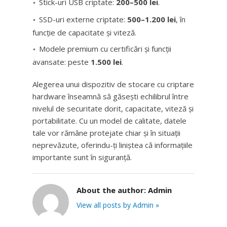
Stick-uri USB criptate:
200–500 lei
.
SSD-uri externe criptate:
500–1.200 lei
, în
funcție de capacitate și viteză.
Modele premium cu certificări și funcții
avansate: peste
1.500 lei
.
Alegerea unui dispozitiv de stocare cu criptare
hardware înseamnă să găsești echilibrul între
nivelul de securitate dorit, capacitate, viteză și
portabilitate. Cu un model de calitate, datele
tale vor rămâne protejate chiar și în situații
neprevăzute, oferindu-ți liniștea că informațiile
importante sunt în siguranță.
About the author:
Admin
View all posts by Admin »