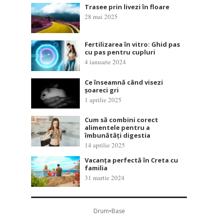
Trasee prin livezi în floare
28 mai 2025
Fertilizarea în vitro: Ghid pas
cu pas pentru cupluri
4 ianuarie 2024
Ce înseamnă când visezi
șoareci gri
1 aprilie 2025
Cum să combini corect
alimentele pentru a
îmbunătăți digestia
14 aprilie 2025
Vacanța perfectă în Creta cu
familia
31 martie 2024
Drum•Base