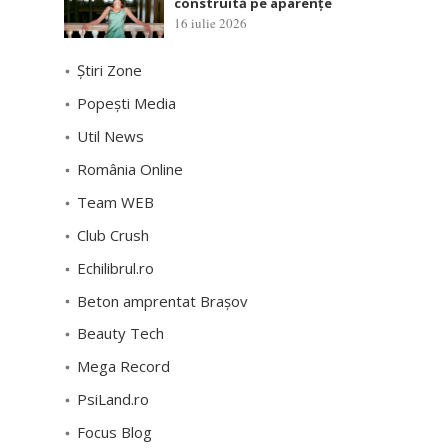
construită pe aparențe
16 iulie 2026
Știri Zone
Popești Media
Util News
România Online
Team WEB
Club Crush
Echilibrul.ro
Beton amprentat Brașov
Beauty Tech
Mega Record
PsiLand.ro
Focus Blog