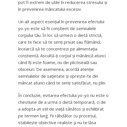
pot fi extrem de utile în reducerea stresului și
în prevenirea mâncatului excesiv.
Un alt aspect esențial în prevenirea efectului
yo-yo este să fii conștient de semnalele
corpului tău. În loc să urmezi o dietă strictă,
care te face să te simți privat sau flămând,
încearcă să te concentrezi pe alimentația
conștientă. Ascultă-ți corpul și mănâncă atunci
când îți este foame, nu din plictiseală sau
obiceiuri. De asemenea, acordă atenție
semnalelor de sațietate și oprește-te din
mâncat atunci când te simți satisfăcut, nu plin.
În concluzie, evitarea efectului yo-yo nu este o
chestiune de a urma o dietă temporară, ci de
a adopta un stil de viață sănătos și echilibrat
pe termen lung. Fii răbdător cu procesul,
stabilește obiective realiste și nu te lăsa