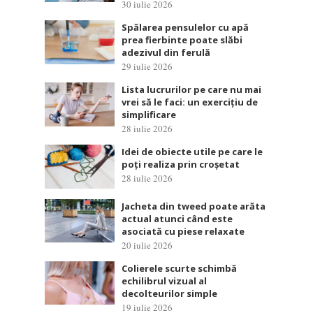
30 iulie 2026
Spălarea pensulelor cu apă
prea fierbinte poate slăbi
adezivul din ferulă
29 iulie 2026
Lista lucrurilor pe care nu mai
vrei să le faci: un exercițiu de
simplificare
28 iulie 2026
Idei de obiecte utile pe care le
poți realiza prin croșetat
28 iulie 2026
Jacheta din tweed poate arăta
actual atunci când este
asociată cu piese relaxate
20 iulie 2026
Colierele scurte schimbă
echilibrul vizual al
decolteurilor simple
19 iulie 2026