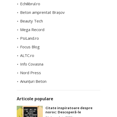
Echilibrul.ro
Beton amprentat Brașov
Beauty Tech
Mega Record
PsiLand.ro
Focus Blog
ALTC.ro
Info Covasna
Nord Press
Anunțuri Beton
Articole populare
Citate inspiratoare despre
noroc: Descoperă-le