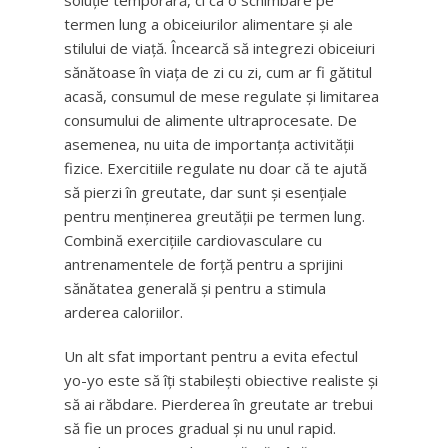
soluție temporară, ci ca o schimbare pe
termen lung a obiceiurilor alimentare și ale
stilului de viață. Încearcă să integrezi obiceiuri
sănătoase în viața de zi cu zi, cum ar fi gătitul
acasă, consumul de mese regulate și limitarea
consumului de alimente ultraprocesate. De
asemenea, nu uita de importanța activității
fizice. Exercitiile regulate nu doar că te ajută
să pierzi în greutate, dar sunt și esențiale
pentru menținerea greutății pe termen lung.
Combină exercițiile cardiovasculare cu
antrenamentele de forță pentru a sprijini
sănătatea generală și pentru a stimula
arderea caloriilor.
Un alt sfat important pentru a evita efectul
yo-yo este să îți stabilești obiective realiste și
să ai răbdare. Pierderea în greutate ar trebui
să fie un proces gradual și nu unul rapid.