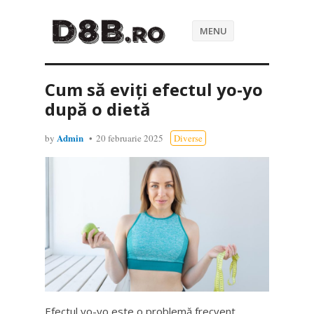
MENU
Cum să eviți efectul yo-yo
după o dietă
Admin
by
20 februarie 2025
Diverse
Efectul yo-yo este o problemă frecvent