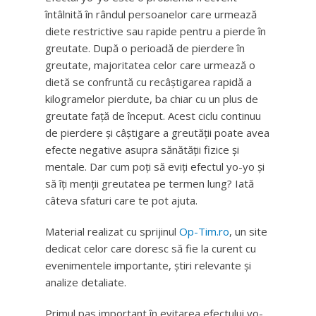
întâlnită în rândul persoanelor care urmează
diete restrictive sau rapide pentru a pierde în
greutate. După o perioadă de pierdere în
greutate, majoritatea celor care urmează o
dietă se confruntă cu recâștigarea rapidă a
kilogramelor pierdute, ba chiar cu un plus de
greutate față de început. Acest ciclu continuu
de pierdere și câștigare a greutății poate avea
efecte negative asupra sănătății fizice și
mentale. Dar cum poți să eviți efectul yo-yo și
să îți menții greutatea pe termen lung? Iată
câteva sfaturi care te pot ajuta.
Material realizat cu sprijinul
Op-Tim.ro
, un site
dedicat celor care doresc să fie la curent cu
evenimentele importante, știri relevante și
analize detaliate.
Primul pas important în evitarea efectului yo-