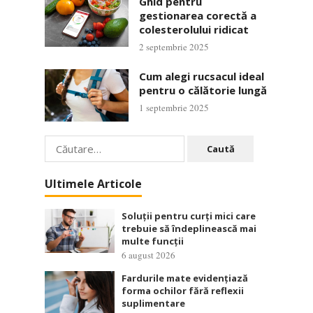
Ghid pentru
gestionarea corectă a
colesterolului ridicat
2 septembrie 2025
Cum alegi rucsacul ideal
pentru o călătorie lungă
1 septembrie 2025
Caută
după:
Ultimele Articole
Soluții pentru curți mici care
trebuie să îndeplinească mai
multe funcții
6 august 2026
Fardurile mate evidențiază
forma ochilor fără reflexii
suplimentare