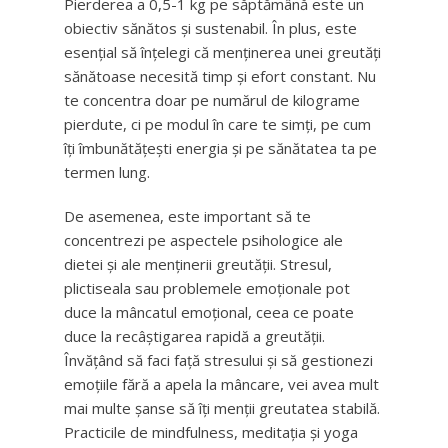
Pierderea a 0,5-1 kg pe săptămână este un
obiectiv sănătos și sustenabil. În plus, este
esențial să înțelegi că menținerea unei greutăți
sănătoase necesită timp și efort constant. Nu
te concentra doar pe numărul de kilograme
pierdute, ci pe modul în care te simți, pe cum
îți îmbunătățești energia și pe sănătatea ta pe
termen lung.
De asemenea, este important să te
concentrezi pe aspectele psihologice ale
dietei și ale menținerii greutății. Stresul,
plictiseala sau problemele emoționale pot
duce la mâncatul emoțional, ceea ce poate
duce la recâștigarea rapidă a greutății.
Învățând să faci față stresului și să gestionezi
emoțiile fără a apela la mâncare, vei avea mult
mai multe șanse să îți menții greutatea stabilă.
Practicile de mindfulness, meditația și yoga