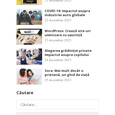
21 decembrie 2023
COVID-19: Impactul asupra
industriei auto globale
22 decembrie 2023
WordPress: Crează site-uri
uimitoare cu ușurință
23 decembrie 2023
Alegerea grădiniței private:
Impactul asupra copilului
24 decembrie 2023
Sora: Mai mult decât o
prietenă, un ghid de viață
25 decembrie 2023
Căutare
Caută
după: