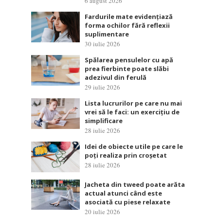
6 august 2026
Fardurile mate evidențiază
forma ochilor fără reflexii
suplimentare
30 iulie 2026
Spălarea pensulelor cu apă
prea fierbinte poate slăbi
adezivul din ferulă
29 iulie 2026
Lista lucrurilor pe care nu mai
vrei să le faci: un exercițiu de
simplificare
28 iulie 2026
Idei de obiecte utile pe care le
poți realiza prin croșetat
28 iulie 2026
Jacheta din tweed poate arăta
actual atunci când este
asociată cu piese relaxate
20 iulie 2026