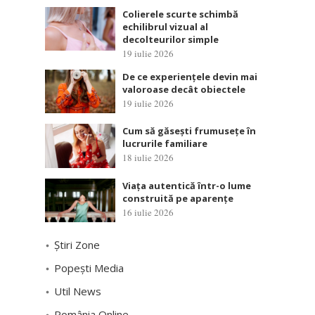
Colierele scurte schimbă
echilibrul vizual al
decolteurilor simple
19 iulie 2026
De ce experiențele devin mai
valoroase decât obiectele
19 iulie 2026
Cum să găsești frumusețe în
lucrurile familiare
18 iulie 2026
Viața autentică într-o lume
construită pe aparențe
16 iulie 2026
Știri Zone
Popești Media
Util News
România Online