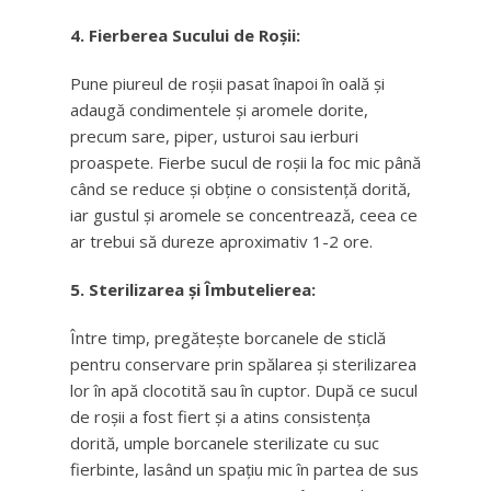
4. Fierberea Sucului de Roșii:
Pune piureul de roșii pasat înapoi în oală și
adaugă condimentele și aromele dorite,
precum sare, piper, usturoi sau ierburi
proaspete. Fierbe sucul de roșii la foc mic până
când se reduce și obține o consistență dorită,
iar gustul și aromele se concentrează, ceea ce
ar trebui să dureze aproximativ 1-2 ore.
5. Sterilizarea și Îmbutelierea:
Între timp, pregătește borcanele de sticlă
pentru conservare prin spălarea și sterilizarea
lor în apă clocotită sau în cuptor. După ce sucul
de roșii a fost fiert și a atins consistența
dorită, umple borcanele sterilizate cu suc
fierbinte, lasând un spațiu mic în partea de sus