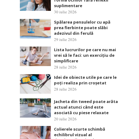
forma ochilor fără reflexii
suplimentare
30 iulie 2026
Spălarea pensulelor cu apă
prea fierbinte poate slăbi
adezivul din ferulă
29 iulie 2026
Lista lucrurilor pe care nu mai
vrei să le faci: un exercițiu de
simplificare
28 iulie 2026
Idei de obiecte utile pe care le
poți realiza prin croșetat
28 iulie 2026
Jacheta din tweed poate arăta
actual atunci când este
asociată cu piese relaxate
20 iulie 2026
Colierele scurte schimbă
echilibrul vizual al