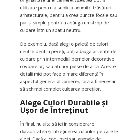
originalitate unei camere. Acestea pot fi
utilizate pentru a sublinia anumite trăsături
arhitecturale, pentru a crea puncte focale sau
pur și simplu pentru a adăuga un strop de
culoare într-un spațiu neutru.
De exemplu, dacă alegi o paletă de culori
neutre pentru pereți, poți adăuga accente de
culoare prin intermediul pernelor decorative,
covoarelor, sau al unor piese de artă. Aceste
detalii mici pot face o mare diferență în
aspectul general al camerei, fără a fi necesar
să schimbi complet culoarea pereților.
Alege Culori Durabile și
Ușor de Întreținut
În final, nu uita să iei în considerare
durabilitatea și întreținerea culorilor pe care le
alegi. Dacă ai copii mici sau animale de