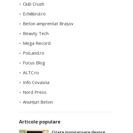
Club Crush
Echilibrul.ro
Beton amprentat Brașov
Beauty Tech
Mega Record
PsiLand.ro
Focus Blog
ALTC.ro
Info Covasna
Nord Press
Anunțuri Beton
Articole populare
Citate inspiratoare despre