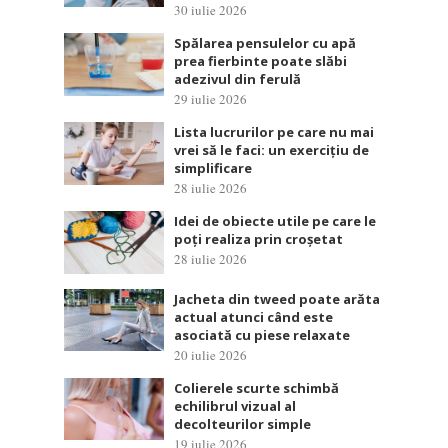
30 iulie 2026
Spălarea pensulelor cu apă
prea fierbinte poate slăbi
adezivul din ferulă
29 iulie 2026
Lista lucrurilor pe care nu mai
vrei să le faci: un exercițiu de
simplificare
28 iulie 2026
Idei de obiecte utile pe care le
poți realiza prin croșetat
28 iulie 2026
Jacheta din tweed poate arăta
actual atunci când este
asociată cu piese relaxate
20 iulie 2026
Colierele scurte schimbă
echilibrul vizual al
decolteurilor simple
19 iulie 2026