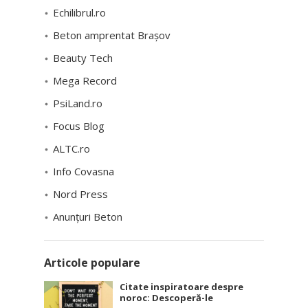
Echilibrul.ro
Beton amprentat Brașov
Beauty Tech
Mega Record
PsiLand.ro
Focus Blog
ALTC.ro
Info Covasna
Nord Press
Anunțuri Beton
Articole populare
Citate inspiratoare despre
noroc: Descoperă-le