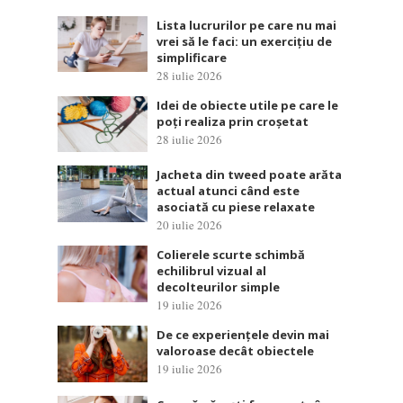
Lista lucrurilor pe care nu mai
vrei să le faci: un exercițiu de
simplificare
28 iulie 2026
Idei de obiecte utile pe care le
poți realiza prin croșetat
28 iulie 2026
Jacheta din tweed poate arăta
actual atunci când este
asociată cu piese relaxate
20 iulie 2026
Colierele scurte schimbă
echilibrul vizual al
decolteurilor simple
19 iulie 2026
De ce experiențele devin mai
valoroase decât obiectele
19 iulie 2026