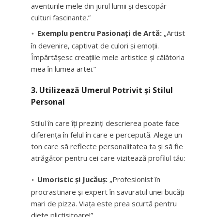
aventurile mele din jurul lumii și descopăr
culturi fascinante.”
Exemplu pentru Pasionați de Artă:
„Artist
în devenire, captivat de culori și emoții.
Împărtășesc creațiile mele artistice și călătoria
mea în lumea artei.”
3. Utilizează Umerul Potrivit și Stilul
Personal
Stilul în care îți prezinți descrierea poate face
diferența în felul în care e percepută. Alege un
ton care să reflecte personalitatea ta și să fie
atrăgător pentru cei care vizitează profilul tău:
Umoristic și Jucăuș:
„Profesionist în
procrastinare și expert în savuratul unei bucăți
mari de pizza. Viața este prea scurtă pentru
diete plictisitoare!”