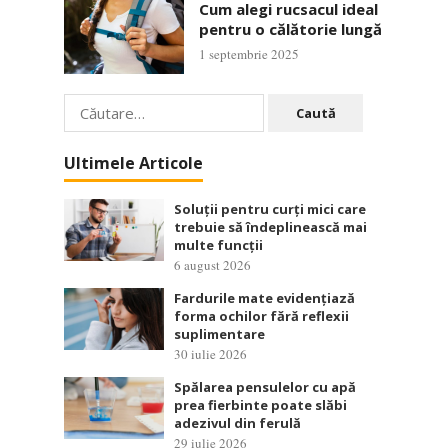
Cum alegi rucsacul ideal
pentru o călătorie lungă
1 septembrie 2025
Caută
după:
Ultimele Articole
Soluții pentru curți mici care
trebuie să îndeplinească mai
multe funcții
6 august 2026
Fardurile mate evidențiază
forma ochilor fără reflexii
suplimentare
30 iulie 2026
Spălarea pensulelor cu apă
prea fierbinte poate slăbi
adezivul din ferulă
29 iulie 2026