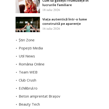
Cum să găsești frumusețe în
lucrurile familiare
18 iulie 2026
Viața autentică într-o lume
construită pe aparențe
16 iulie 2026
Știri Zone
Popești Media
Util News
România Online
Team WEB
Club Crush
Echilibrul.ro
Beton amprentat Brașov
Beauty Tech