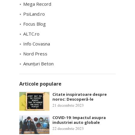
Mega Record
PsiLand.ro
Focus Blog
ALTC.ro
Info Covasna
Nord Press
Anunțuri Beton
Articole populare
Citate inspiratoare despre
noroc: Descoperă-le
21 decembrie 2023
COVID-19: Impactul asupra
industriei auto globale
22 decembrie 2023